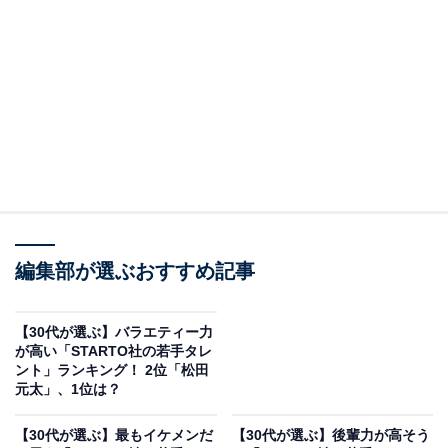
2位は同率で3人がランクイン。1人目はラウールさんで
した。
編集部が選ぶおすすめ記事
Snow Manのメンバーとして活動しながら、ファッショ
ンモデルとしてパリコレクションへ出演するなど世界で
【30代が選ぶ】バラエティー力
も活躍。俳優としての一面もあり、2025年のドラマ『愛
が高い「STARTO社の若手タレ
の、がっこう。』（フジテレビ系）では文字の読み書き
ント」ランキング！ 2位「松田
元太」、1位は？
が苦手なホスト役を熱演しました。
【30代が選ぶ】最もイケメンだ
【30代が選ぶ】後輩力が高そう