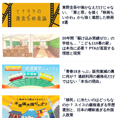
King & Princeのメンバーである永瀬さんは、端正なルッ
東野圭吾や湊かなえだけじゃな
クスと誠実な人柄で幅広い世代から支持を集めていま
い、「業と罪」を描く『映画ち
いかわ』から強く連想した映画
す。俳優業でも着実に実績を積み重ね、2026年3月公開
8選
の映画『鬼の花嫁』では主演に抜てき。グループの顔と
してだけでなく、STARTO社全体の看板にふさわしい1
20年間「駆け込み実績ゼロ」の
人です。
学校も…「こども110番の家」
は本当に必要？ PTAが直面する
理想と現実
アンケートでは、「グループで色々あったが長く事務所
に残って活躍してくれそう」（30代女性／大阪府）、
「退所せずに長く活動を続けてくれそうだから」（30代
「青春18きっぷ」販売激減の裏
に何が？ 連続利用の厳格化だけ
女性／東京都）、「正統派イケメンでSTARTOに詳しく
ではない「本当の理由」
なくても知ってる人が多いと思うから」（30代女性／神
奈川県）などのコメントが寄せられました。
「移民」に冷たいのはどっちな
のか？ スイスの厳格過ぎる学歴
選別と、日本の曖昧過ぎる外国
人政策