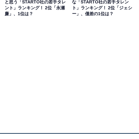
アンケート回答者からは、「スタイルが桁違いでカリス
と思う「STARTO社の若手タレ
な「STARTO社の若手タレン
ント」ランキング！ 2位「永瀬
ト」ランキング！ 2位「ジェシ
マ性がある」（30代男性／静岡県）、「モデルもこなせ
廉」、1位は？
ー」、僅差の1位は？
るルックスと高身長に加え、飾らない性格でバラエティ
番組での発言も面白く、万人受けするキャラクターだと
思うから」（30代女性／福岡県）、「モデル活動もして
いるだけあって、アイドルの枠を超えた存在感があり、
存在が王様のような風格が出始めているように感じるた
め」（30代男性／東京都）などの理由があがりました。
ラウールさんに関する商品をAmazonで見る