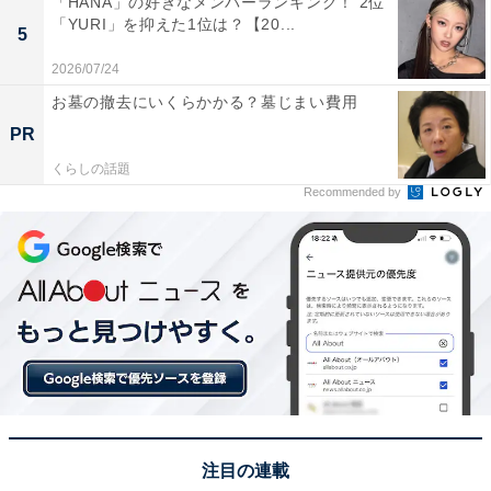
「HANA」の好きなメンバーランキング！ 2位
「YURI」を抑えた1位は？【20...
5
2026/07/24
お墓の撤去にいくらかかる？墓じまい費用
PR
View this post on Instagram
くらしの話題
Recommended by
2人目は、永瀬廉さんです。
注目の連載