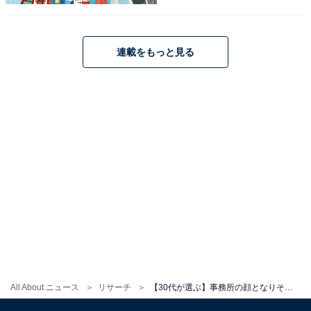
永瀬廉さんに関する商品をAmazonで見る
連載をもっと見る
All About ニュース
リサーチ
【30代が選ぶ】事務所の顔となりそうな「STARTO社の若手タレント」ランキング！ 「ジェシー」らを抑えた1位は？
同率2位：ジェシー（SixTONES）／39票