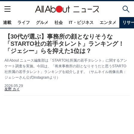
連載
ライフ
グルメ
社会
IT・ビジネス
エンタメ
リサ
【30代が選ぶ】事務所の顔となりそうな
「STARTO社の若手タレント」ランキング！
「ジェシー」らを抑えた1位は？
All About ニュース編集部は「STARTO社所属の若手タレント」に関するアン
ケート調査を実施。今回は、「将来事務所の顔となりそうだと思うSTARTO
社所属の若手タレント」ランキングを紹介します。（サムネイル画像出典：
ジェシーさん公式Instagramより）
2026.05.29
友野 カイ