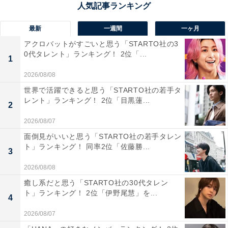
最新
一週間
一ヶ月
アクロバットがすごいと思う「STARTO社の3
0代タレント」ランキング！ 2位「...
1
2026/08/08
世界で活躍できると思う「STARTO社の若手タ
レント」ランキング！ 2位「目黒蓮...
2
2026/08/07
面倒見がいいと思う「STARTO社の若手タレン
同率2位：永瀬廉（King & Prince）／39票
ト」ランキング！ 同率2位「佐藤勝...
3
2026/08/08
癒し系だと思う「STARTO社の30代タレン
ト」ランキング！ 2位「伊野尾慧」を...
4
2026/08/07