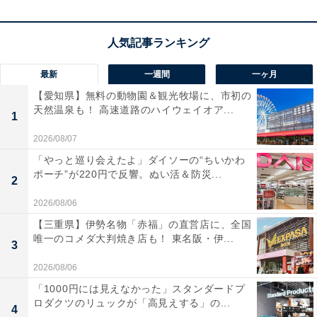
最新
一週間
一ヶ月
【愛知県】無料の動物園＆観光牧場に、市初の
天然温泉も！ 高速道路のハイウェイオア...
1
2026/08/07
「やっと巡り会えたよ」ダイソーの“ちいかわ
ポーチ”が220円で反響。ぬい活＆防災...
2
2026/08/06
【三重県】伊勢名物「赤福」の直営店に、全国
唯一のコメダ大判焼き店も！ 東名阪・伊...
3
2026/08/06
「1000円には見えなかった」スタンダードプ
ロダクツのリュックが「高見えする」の...
4