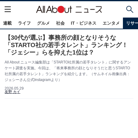
連載
ライフ
グルメ
社会
IT・ビジネス
エンタメ
リサ
【30代が選ぶ】事務所の顔となりそうな
「STARTO社の若手タレント」ランキング！
「ジェシー」らを抑えた1位は？
All About ニュース編集部は「STARTO社所属の若手タレント」に関するアン
ケート調査を実施。今回は、「将来事務所の顔となりそうだと思うSTARTO
社所属の若手タレント」ランキングを紹介します。（サムネイル画像出典：
ジェシーさん公式Instagramより）
2026.05.29
友野 カイ