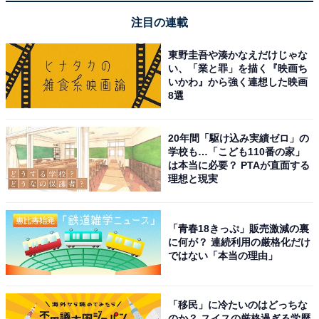
注目の連載
東野圭吾や湊かなえだけじゃな
い、「業と罪」を描く『映画ち
いかわ』から強く連想した映画
8選
20年間「駆け込み実績ゼロ」の
学校も…「こども110番の家」
は本当に必要？ PTAが直面する
理想と現実
「青春18きっぷ」販売激減の裏
に何が？ 連続利用の厳格化だけ
ではない「本当の理由」
「移民」に冷たいのはどっちな
のか？ スイスの厳格過ぎる学歴