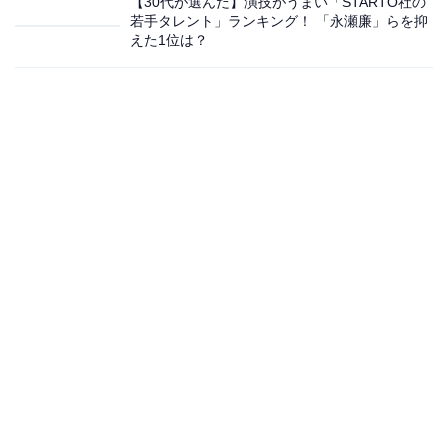
【30代が選んだ】演技がうまい「STARTO社の
若手タレント」ランキング！ 「永瀬廉」らを抑
えた1位は？