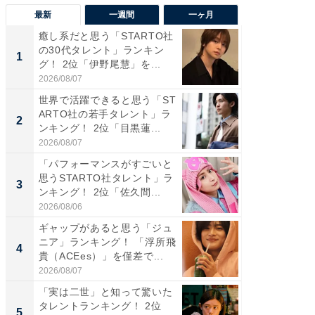
最新
一週間
一ヶ月
癒し系だと思う「STARTO社
癒し系だ
の30代タレント」ランキン
の若手
1
1
グ！ 2位「伊野尾慧」を...
グ！ 2
2026/08/07
2026/08/0
世界で活躍できると思う「ST
ギャップ
ARTO社の若手タレント」ラ
RTO社
2
2
ンキング！ 2位「目黒蓮...
キング！
2026/08/07
2026/08/0
「パフォーマンスがすごいと
「世界で
思うSTARTO社タレント」ラ
ARTO
3
3
ンキング！ 2位「佐久間...
グ！ 2
2026/08/06
2026/08/0
ギャップがあると思う「ジュ
身長を知
ニア」ランキング！ 「浮所飛
性俳優」
4
4
貴（ACEes）」を僅差で...
「鈴木
倒...
2026/08/07
2026/08/0
「実は二世」と知って驚いた
「ファン
タレントランキング！ 2位
ARTO
5
5