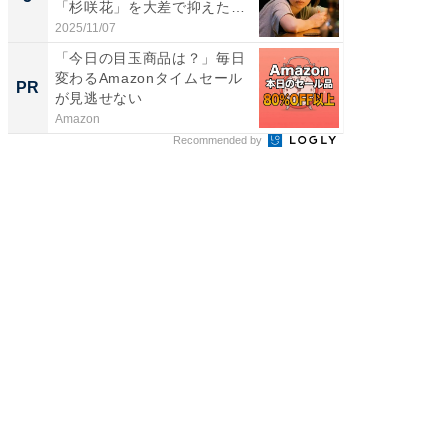
「杉咲花」を大差で抑えた1
グ！ 2
位...
2025/11/07
2026/08/0
「今日の目玉商品は？」毎日
シェア別荘
変わるAmazonタイムセール
wners
PR
PR
が見逃せない
Amazon
COCO VIL
Recommended by