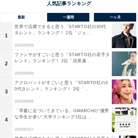
最新
一週間
一ヶ月
世界で活躍できると思う「STARTO社の30代
タレント」ランキング！ 2位「ジェ...
1
2026/08/09
ファンサがすごいと思う「STARTO社の若手タ
レント」ランキング！ 2位「目黒蓮...
2
2026/08/09
1位：目黒蓮（Snow Man）／130票
アクロバットがすごいと思う「STARTO社の3
0代タレント」ランキング！ 2位「...
3
2026/08/08
「早慶に近づいてきている」GMARCHの“優秀
な学生が多い”大学ランキング1位は...
4
2026/03/22