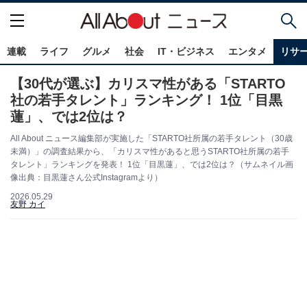
連載
ライフ
グルメ
社会
IT・ビジネス
エンタメ
リサ
【30代が選ぶ】カリスマ性がある「STARTO
社の若手タレント」ランキング！ 1位「目黒
蓮」、では2位は？
All About ニュース編集部が実施した「STARTO社所属の若手タレント（30歳
未満）」の調査結果から、「カリスマ性があると思うSTARTO社所属の若手
タレント」ランキングを発表！ 1位「目黒蓮」、では2位は？（サムネイル画
像出典：目黒蓮さん公式Instagramより）
2026.05.29
友野 カイ