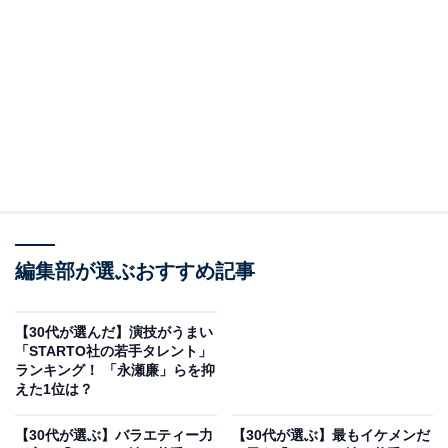
2位にランクインしたのは、ラウールさんです。
現在22歳でSnow Manのメンバーであるラウールさん
編集部が選ぶおすすめ記事
は、端正なルックスとスタイルの良さを武器にモデルと
しても活躍しています。俳優としてはドラマ『愛の、が
【30代が選んだ】演技がうまい
っこう。』（フジテレビ系）などで新たな一面を披露。
「STARTO社の若手タレント」
異次元のスタイルと圧倒的なダンススキルを武器に、唯
ランキング！ 「永瀬廉」らを抑
えた1位は？
一無二のポジションを確立しています。
【30代が選ぶ】バラエティー力
【30代が選ぶ】最もイケメンだ