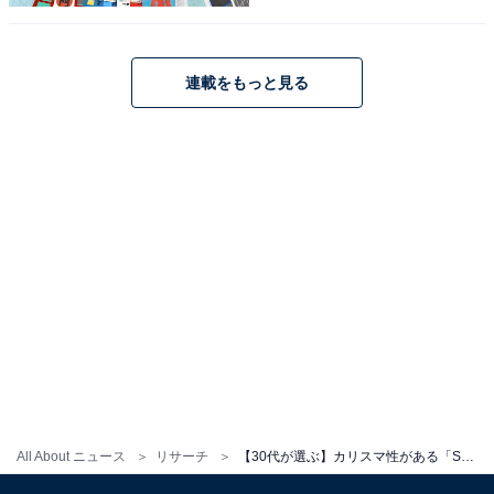
／鹿児島県）といった声が寄せられました。
連載をもっと見る
目黒蓮さんに関する商品をAmazonで見る
※回答者からのコメントは原文ママです
この記事の執筆者：
友野 カイ
フリーライター及び編集補佐。スポーツの現場を取材する傍ら、テ
レビ好きが高じて複数のエンタメメディアでも執筆。中でもお笑
い・バラエティ番組を網羅的に視聴し、エンタメ関連の情報収集源
...続きを読む
All About ニュース
リサーチ
【30代が選ぶ】カリスマ性がある「STARTO社の若手タレント」ランキング！ 1位「目黒蓮」、では2位は？
も大半がテレビから。宣伝会議「編集･ライター養成講座 総合コー