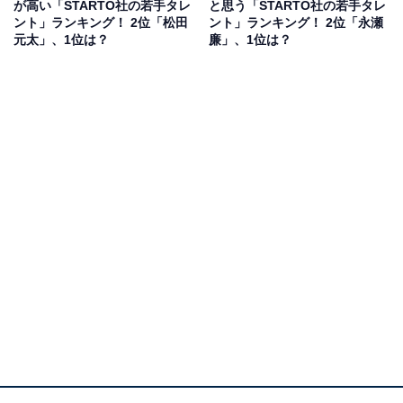
アンケート回答では、「アイドル業、海外でのモデル業
が高い「STARTO社の若手タレ
と思う「STARTO社の若手タレ
ント」ランキング！ 2位「松田
ント」ランキング！ 2位「永瀬
など多方面で活躍していると思うから」（30代女性／北
元太」、1位は？
廉」、1位は？
海道）、「テレビ越しでもオーラがすごいから」（30代
女性／大阪府）、「ほかと比べてずば抜けてスタイルが
良いのでとにかく目立つし別物という感じがする」（30
代女性／東京都）、「高身長、存在感、オーラが他とは
違う」（30代男性／静岡県）などの声が集まりました。
ラウールさんに関する商品をAmazonで見る