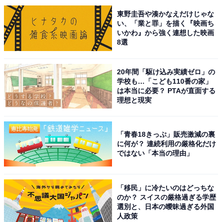
動。アイドルにとどまらず、モデルや俳優などマルチな
東野圭吾や湊かなえだけじゃな
才能を発揮し続けています。近年は主演ドラマや映画が
い、「業と罪」を描く『映画ち
いかわ』から強く連想した映画
大きな話題を巻き起こすなど、目黒さんの一挙手一投足
8選
に世間が注目。クールなビジュアルとは裏腹に、内に秘
めた熱い情熱や仲間思いな性格もファンの心をつかんで
20年間「駆け込み実績ゼロ」の
離しません。
学校も…「こども110番の家」
は本当に必要？ PTAが直面する
理想と現実
回答者からは、「目力があり色々意欲的な所が素晴らし
いから」（30代女性／宮城県）、「お笑い担当しすぎな
い雰囲気でよくテレビでみるがあまり不快感もない感じ
「青春18きっぷ」販売激減の裏
に何が？ 連続利用の厳格化だけ
か良いと思う」（30代男性／山口県）、「顔がかっこよ
ではない「本当の理由」
く、クールなイメージがあるから。カリスマというと、
フレンドリーすぎないほうが当てはまるから」（30代女
「移民」に冷たいのはどっちな
性／千葉県）、「映画でよく見ることか多いですがオー
のか？ スイスの厳格過ぎる学歴
ラがありますし、バラエティ番組に出ている時でもいつ
選別と、日本の曖昧過ぎる外国
人政策
も的確なコメントなどを言われているので」（30代女性