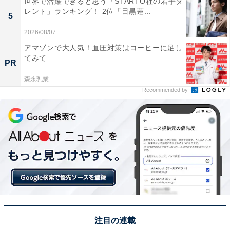
世界で活躍できると思う「STARTO社の若手タ
レント」ランキング！ 2位「目黒蓮...
5
2026/08/07
アマゾンで大人気！血圧対策はコーヒーに足し
てみて
PR
View this post on Instagram
森永乳業
Recommended by
1位は、目黒蓮さんでした。
注目の連載
現在29歳の目黒さんは、Snow Manのメンバーとして活