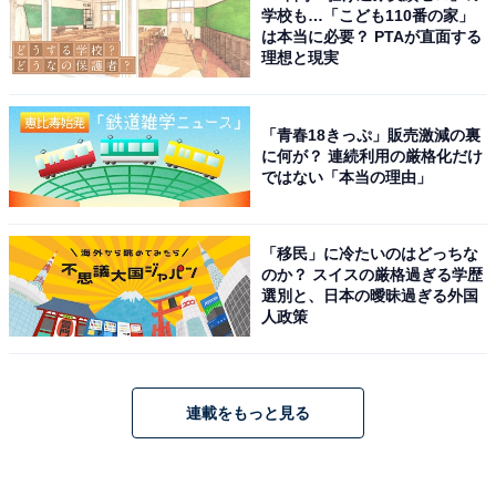
学校も…「こども110番の家」
は本当に必要？ PTAが直面する
理想と現実
「青春18きっぷ」販売激減の裏
に何が？ 連続利用の厳格化だけ
ではない「本当の理由」
「移民」に冷たいのはどっちな
のか？ スイスの厳格過ぎる学歴
選別と、日本の曖昧過ぎる外国
人政策
連載をもっと見る