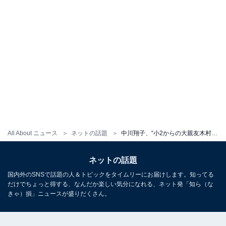
All About ニュース
ネットの話題
中川翔子、“小2からの大親友木村ママから“お祝い返し”もらう「木村さんもママになってるの感慨深い」
ネットの話題
国内外のSNSで話題の人＆トピックをタイムリーにお届けします。知ってる
だけでちょっと得する、なんだか楽しい気分になれる、ネット発「知ら（な
きゃ）損」ニュースが盛りだくさん。