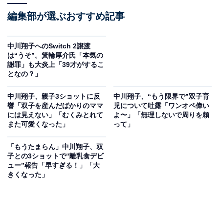
編集部が選ぶおすすめ記事
中川翔子へのSwitch 2譲渡
は“うそ”。箕輪厚介氏「本気の
謝罪」も大炎上「39才がするこ
となの？」
中川翔子、親子3ショットに反
中川翔子、“もう限界で”双子育
響「双子を産んだばかりのママ
児について吐露「ワンオペ偉い
には見えない」「むくみとれて
よ〜」「無理しないで周りを頼
また可愛くなった」
って」
「もうたまらん」中川翔子、双
子との3ショットで“離乳食デビ
ュー”報告「早すぎる！」「大
きくなった」