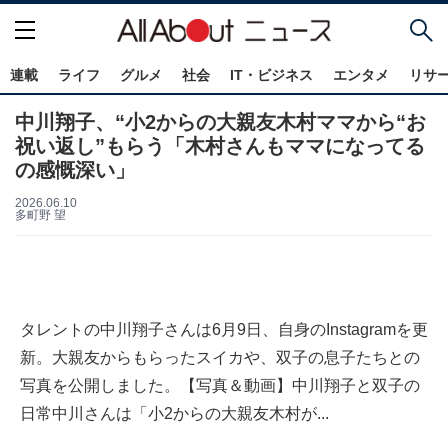
連載
ライフ
グルメ
社会
IT・ビジネス
エンタメ
リサ
中川翔子、“小2からの大親友木村ママから“お
祝い返し”もらう「木村さんもママになってる
の感慨深い」
2026.06.10
多町野 望
タレントの中川翔子さんは6月9日、自身のInstagramを更
新。大親友からもらったスイカや、双子の息子たちとの
写真を公開しました。【写真＆動画】中川翔子と双子の
日常中川さんは「小2からの大親友木村が...