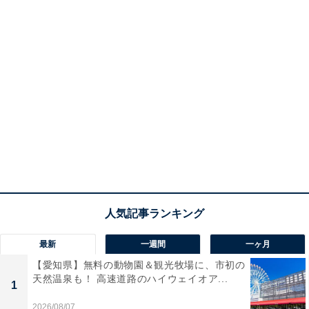
最新
一週間
一ヶ月
【愛知県】無料の動物園＆観光牧場に、市初の
天然温泉も！ 高速道路のハイウェイオア...
1
2026/08/07