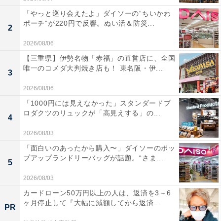
「やっと巡り会えたよ」ダイソーの“ちいかわ
ポーチ”が220円で反響。ぬい活＆防災...
2
2026/08/06
【三重県】伊勢名物「赤福」の直営店に、全国
唯一のコメダ大判焼き店も！ 東名阪・伊...
3
2026/08/06
「1000円には見えなかった」スタンダードプ
ロダクツのリュックが「高見えする」の...
4
2026/08/03
「面白いのあったから購入〜」ダイソーのポッ
プアップランドリーバッグが話題。“さま...
5
2026/08/03
カードローン50万円以上の人は、返済を3～6
ヶ月停止して『大幅に減額してから返済...
PR