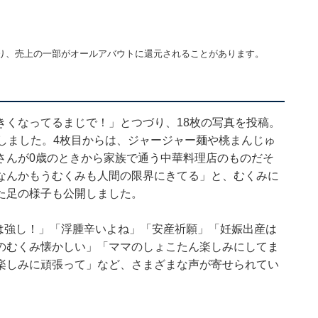
り、売上の一部がオールアバウトに還元されることがあります。
きくなってるまじで！」とつづり、18枚の写真を投稿。
しました。4枚目からは、ジャージャー麺や桃まんじゅ
さんが0歳のときから家族で通う中華料理店のものだそ
なんかもうむくみも人間の限界にきてる」と、むくみに
た足の様子も公開しました。
は強し！」「浮腫辛いよね」「安産祈願」「妊娠出産は
のむくみ懐かしい」「ママのしょこたん楽しみにしてま
楽しみに頑張って」など、さまざまな声が寄せられてい