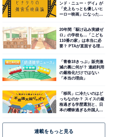
ンド・ニュー・デイ』が
「史上もっとも優しいヒ
ーロー映画」になった理
由。予習したい作品は？
20年間「駆け込み実績ゼ
ロ」の学校も…「こども
110番の家」は本当に必
要？ PTAが直面する理想
と現実
「青春18きっぷ」販売激
減の裏に何が？ 連続利用
の厳格化だけではない
「本当の理由」
「移民」に冷たいのはど
っちなのか？ スイスの厳
格過ぎる学歴選別と、日
本の曖昧過ぎる外国人政
策
連載をもっと見る