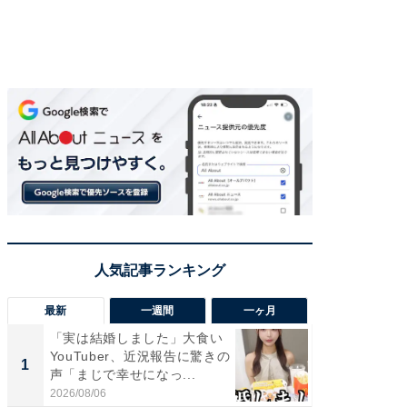
最新
一週間
一ヶ月
「実は結婚しました」大食い
「さす
YouTuber、近況報告に驚きの
は」高
1
1
声「まじで幸せになっ...
災地を
「カ...
2026/08/06
2026/08/0