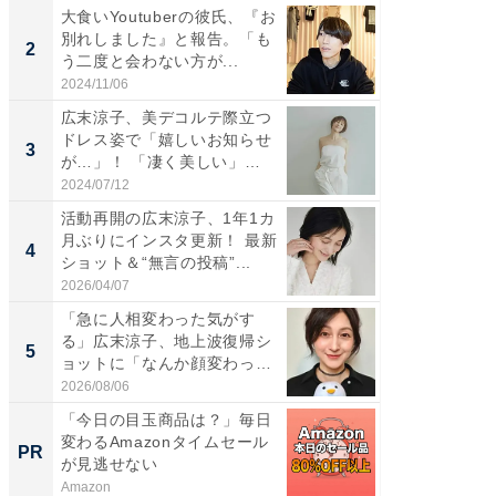
大食いYoutuberの彼氏、『お
「女の
別れしました』と報告。「も
介、バ
2
2
う二度と会わない方が...
らのプレ
愛...
2024/11/06
2026/08/0
広末涼子、美デコルテ際立つ
「脚が
ドレス姿で「嬉しいお知らせ
横川尚
3
3
が…」！ 「凄く美しい」
ムキな姿
「透...
刃...
2024/07/12
2026/08/0
活動再開の広末涼子、1年1カ
「2人と
月ぶりにインスタ更新！ 最新
團十郎
4
4
ショット＆“無言の投稿”...
「後ろ
「...
2026/04/07
2026/08/0
「急に人相変わった気がす
「脳がバ
る」広末涼子、地上波復帰シ
装姿が話
5
5
ョットに「なんか顔変わっ
のお父さ
た」の...
2026/08/06
2026/08/0
「今日の目玉商品は？」毎日
すべて
変わるAmazonタイムセール
るその
PR
PR
が見逃せない
Amazon
COCO VIL