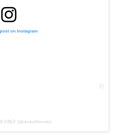
 post on Instagram
by 中川翔子 (@shoko55mmts)