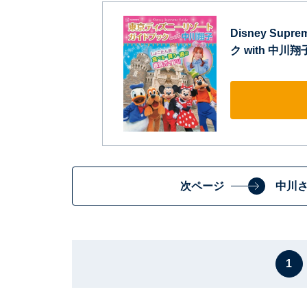
Disney Su
ク with 中川翔子 
次ページ
中川
1