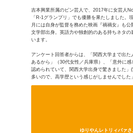
吉本興業所属のピン芸人で、2017年に女芸人No
「R-1グランプリ」でも優勝を果たしました。現
月には自身が監督を務めた映画『禍禍女』も公
文学部出身。英語力や独創的のある持ちネタの
います。
アンケート回答者からは、「関西大学まで出た
あるから」（30代女性／兵庫県）、「意外に感
認められていて、関西大学出身で驚きました」(
多いので、高学歴という感じがしませんでした」
ゆりやんレトリィバァさん