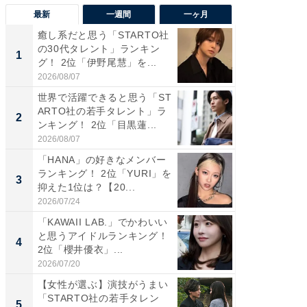
最新
一週間
一ヶ月
癒し系だと思う「STARTO社
癒し系だ
の30代タレント」ランキン
の若手
1
1
グ！ 2位「伊野尾慧」を...
グ！ 2
2026/08/07
2026/08/0
世界で活躍できると思う「ST
「パフ
ARTO社の若手タレント」ラ
思うST
2
2
ンキング！ 2位「目黒蓮...
ンキング
2026/08/07
2026/08/0
「HANA」の好きなメンバー
ギャップ
ランキング！ 2位「YURI」を
RTO社
3
3
抑えた1位は？【20...
キング！
2026/07/24
2026/08/0
「KAWAII LAB.」でかわいい
癒し系だ
と思うアイドルランキング！
の30代
4
4
2位「櫻井優衣」...
グ！ 2
2026/07/20
2026/08/0
【女性が選ぶ】演技がうまい
「ファン
「STARTO社の若手タレン
ARTO
5
5