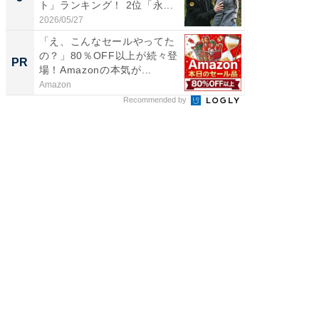
ト」ランキング！ 2位「永...
グ！ 2
2026/05/27
2026/08/0
「え、こんなセールやってた
「え、
の？」80％OFF以上が続々登
の？」8
PR
PR
場！Amazonの本気が...
場！Ama
Amazon
Amazon
Recommended by