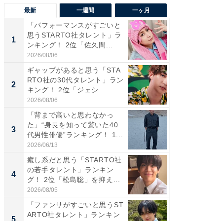
最新
一週間
一ヶ月
「パフォーマンスがすごいと
「癒し系
思うSTARTO社タレント」ラ
タレント
1
1
ンキング！ 2位「佐久間...
「井ノ原
2026/08/06
2026/08/0
ギャップがあると思う「STA
癒し系だ
RTO社の30代タレント」ラン
の若手
2
2
キング！ 2位「ジェシ...
グ！ 2
2026/08/06
2026/08/0
「背まで高いと思わなかっ
ギャップ
た」“身長を知って驚いた40
RTO社
3
3
代男性俳優”ランキング！ 1...
キング！
2026/06/13
2026/08/0
癒し系だと思う「STARTO社
「世界で
の若手タレント」ランキン
ARTO
4
4
グ！ 2位「松島聡」を抑え...
グ！ 2
2026/08/05
2026/08/0
「ファンサがすごいと思うST
身長を知
ARTO社タレント」ランキン
性俳優」
5
5