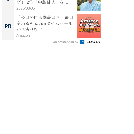
グ！ 2位「中島健人」を...
「鈴木
倒...
2026/08/05
2026/08/0
「今日の目玉商品は？」毎日
部下が
変わるAmazonタイムセール
の理由。
PR
PR
が見逃せない
に共通す
Amazon
ビズヒン
Recommended by