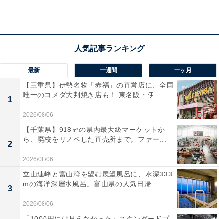
「父の背中を見て育った松たか子が、自身の力で女
優としての評価を勝ち取ったことで、単なる『二
世』を超えたプロフェッショナルな親子として世間
に認知されています」（50代女性／千葉県）
最新
一週間
一ヶ月
【三重県】伊勢名物「赤福」の直営店に、全国
唯一のコメダ大判焼き店も！ 東名阪・伊...
「歌舞伎界の重鎮である父・松本白鸚が伝統芸能の
1
第一線で活躍し続ける一方、松たか子は映画・ドラ
2026/08/06
マ・舞台・音楽と幅広く活躍する国民的女優として
【千葉県】918㎡の県内最大級マーケットか
ら、廃校をリノベした直売所まで。ファー...
別々の頂点に立っている。親子それぞれが異なるフ
2
ィールドで最高峰の評価を受ける稀有な例」（60代
2026/08/06
男性／大阪府）
立山連峰と富山湾を望む展望風呂に、水深333
mの海洋深層水風呂。富山県の人気日帰...
3
2026/08/06
「どちらも有名だから」（40代女性／宮城県）
「1000円には見えなかった」スタンダードプ