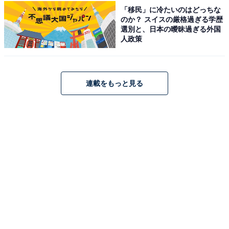
「移民」に冷たいのはどっちな
のか？ スイスの厳格過ぎる学歴
選別と、日本の曖昧過ぎる外国
見事1位に輝いたのは、モデル・俳優として活躍する杏
人政策
さんでした。父親は世界的なハリウッド俳優である渡辺
謙さんです。杏さん自身もパリ・コレクションなどの国
際的な舞台でトップモデルとして活躍した後に女優へ転
連載をもっと見る
身し、NHK連続テレビ小説『ごちそうさん』をはじめと
する多くのドラマや映画で主演を経験。父娘それぞれが
世界を視野に入れた高い実力と華を持ち、共に大活躍を
遂げている姿が高評価を集めました。
回答者コメント
「よく一緒に活躍していたり二世で話題になってい
るのを聞いたりしたことがあるので、活躍している
と思いました」（20代女性／神奈川県）