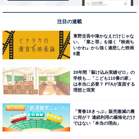
注目の連載
東野圭吾や湊かなえだけじゃな
い、「業と罪」を描く『映画ち
いかわ』から強く連想した映画
8選
20年間「駆け込み実績ゼロ」の
学校も…「こども110番の家」
View this post on Instagram
は本当に必要？ PTAが直面する
理想と現実
「青春18きっぷ」販売激減の裏
に何が？ 連続利用の厳格化だけ
ではない「本当の理由」