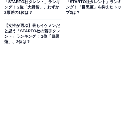
「STARTO社タレント」ランキ
「STARTO社タレント」ランキ
ング！ 2位「大野智」、わずか
ング！「目黒蓮」を抑えたトッ
2票差の1位は？
プ2は？
【女性が選ぶ】最もイケメンだ
と思う「STARTO社の若手タレ
ント」ランキング！ 1位「目黒
蓮」、2位は？
2位にランクインしたのは、俳優・歌手の松たか子さん
です。歌舞伎俳優の2代目松本白鸚さん（9代目・松本幸
四郎さん）の娘として生まれ、10代で舞台デビュー。ド
ラマ『ロングバケーション』（フジテレビ系）や映画
『告白』、アニメ映画『アナと雪の女王』のエルサ役な
ど数々の名作で圧倒的な存在感を放ち、日本を代表する
実力派として親子それぞれが芸能界の第一線で輝きを放
ち続けています。
回答者コメント