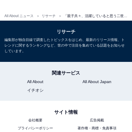
All About ニュース
リサーチ
「親子共々、活躍していると思う二世芸能人」ランキング！ 2位「松たか子」を抑えた1位は？【2026年調査】
「杏、父親はハリウッド俳優、杏自信も定期的に主
演などで活躍しているイメージの為」（50代女性／
リサーチ
東京都）
編集部が独自目線で調査したトピックスをはじめ、最新のリリース情報、ト
レンドに関するランキングなど、世の中で注目を集めている話題をお知らせ
しています。
「2人とも存在感があってかっこいい」（30代女性
／福岡県）
関連サービス
All About
All About Japan
イチオシ
※回答者からのコメントは原文ママです
※記事内容は執筆時点のものです。最新の内容をご確認
サイト情報
ください
会社概要
広告掲載
プライバシーポリシー
著作権・商標・免責事項