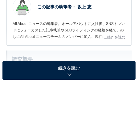
この記事の執筆者：
坂上 恵
All About ニュースの編集者。オールアバウトに入社後、SNSトレン
ドにフォーカスした記事執筆やSEOライティングの経験を経て、の
ちにAll About ニュースチームのメンバーに加入。現在は旅行・カル
...続きを読む
チャー・エンタメなどを中心に企画編集を担当。東京都出身。居酒
屋巡りとスポーツ観戦が生きがい。
調査概要
続きを読む
調査期間：2026年5月28〜29日
調査方法：インターネット調査
調査対象：全国10〜70代の男女300人
※本調査は全国300人を対象に実施したもので、結
果は回答者の意見を集計したものであり、全体の意
見を断定的に示すものではありません