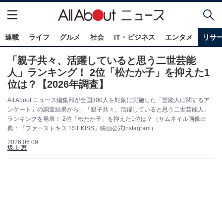
連載
ライフ
グルメ
社会
IT・ビジネス
エンタメ
リサ
「親子共々、活躍していると思う二世芸能
人」ランキング！ 2位「松たか子」を抑えた1
位は？【2026年調査】
All About ニュース編集部が全国300人を対象に実施した「芸能人に関するア
ンケート」の調査結果から、「親子共々、活躍していると思う二世芸能人」
ランキングを発表！ 2位「松たか子」を抑えた1位は？（サムネイル画像出
典：『ファーストキス 1ST KISS』映画公式Instagram）
2026.06.09
坂上 恵