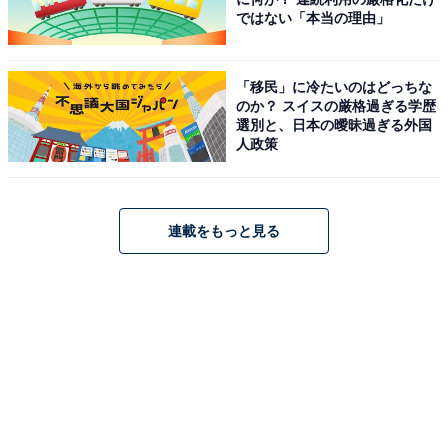
ではない「本当の理由」
「移民」に冷たいのはどっちな
のか？ スイスの厳格過ぎる学歴
選別と、日本の曖昧過ぎる外国
こちらもおすすめ
人政策
【女性が選ぶ】演技がうまい「STARTO社の若
手タレント」ランキング！ 2位「永瀬廉」、大
差の1位は？
連載をもっと見る
1
2