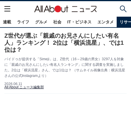
連載
ライフ
グルメ
社会
IT・ビジネス
エンタメ
リサ
Z世代が選ぶ「親戚のお兄さんにしたい有名
人」ランキング！ 2位は「横浜流星」、では1
位は？
バイドゥが提供する「Simeji」は、Z世代（16～29歳の男女）3297人を対象
に「親戚のお兄さんにしたい有名人ランキング」に関する調査を実施しまし
た。2位は「横浜流星」さん、では1位は？ （サムネイル画像出典：横浜流星
さんの公式Instagramより）
2026.06.11
All About ニュース編集部