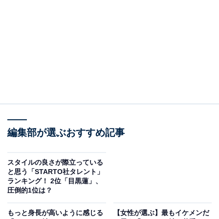
2位は、俳優として幅広い世代から支持を集める横浜流
星さんでした。
「親戚にいたら誇らしい」「かっこいいのに話しやすそ
う」といった声が寄せられました。定期的にかっこいい
編集部が選ぶおすすめ記事
顔を眺めたいという意見や、優しく見守ってくれそうな
落ち着いた雰囲気が自慢したくなるお兄さんとしてイメ
ージされています。
スタイルの良さが際立っている
と思う「STARTO社タレント」
ランキング！ 2位「目黒蓮」、
あわせて読みたい
圧倒的1位は？
【男性が選んだ】「声が魅力的な20代男性俳
優」ランキング！ 2位「横浜流星」を抑えた1
もっと身長が高いように感じる
【女性が選ぶ】最もイケメンだ