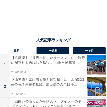
最新
一週間
一ヶ月
【兵庫県】「世界一忙しいラーメン」に、龍野
View this post on Instagram
の城下町を再現したSAも。山陽自動車道...
1
2026/08/04
立山連峰と富山湾を望む展望風呂に、水深333
mの海洋深層水風呂。富山県の人気日帰...
2
2026/08/06
「面白いのあったから購入〜」ダイソーのポッ
プアップランドリーバッグが話題。“さま...