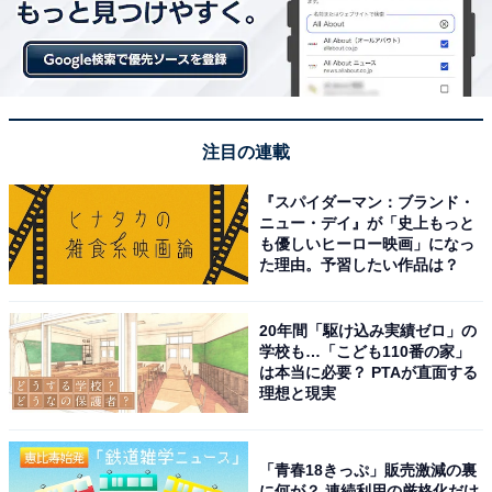
部
「All About ニュース」は、ネットの話題から世の中の動きまで、暮
らしの中にあふれる「なぜ？」「どうして？」を分かりやすく伝え
るAll About発のニュースメディアです。お金や仕事、恋愛、ITに関
...続きを読む
する疑問に対して専門家が分かりやすく回答するほか、エンタメ情
報やSNSで話題のトピックスを紹介しています。
注目の連載
10位までの全ランキング結果を見
次ページ
『スパイダーマン：ブランド・
る
ニュー・デイ』が「史上もっと
も優しいヒーロー映画」になっ
た理由。予習したい作品は？
20年間「駆け込み実績ゼロ」の
学校も…「こども110番の家」
は本当に必要？ PTAが直面する
理想と現実
「青春18きっぷ」販売激減の裏
に何が？ 連続利用の厳格化だけ