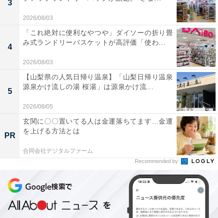
3
2026/08/03
1位は、Hey! Say! JUMPの山田涼介さんでした。
「これ絶対に便利なやつや」ダイソーの折り畳
み式ランドリーバスケットが高評価「使わ...
4
「親戚にいたら自慢したくなる」「集まりで会えるだけ
2026/08/03
で嬉しい」といった声が寄せられました。遊んでくれる
【山梨県の人気日帰り温泉】「山梨日帰り温泉
しお年玉もくれそう、一緒にゲームで遊びたいといった
源泉かけ流しの湯 桜湯」は源泉かけ流...
5
コメントが見られ、理想の親戚のお兄さんとして高い支
2026/08/05
持を集めました。
玄関に〇〇置いてる人は金運落ちてます…金運
を上げる方法とは
あわせて読みたい
PR
Z世代が選ぶ「“天才探偵役”が似合う有名
合同会社デジタルファーム
人」ランキング！ 2位は「山田涼介」、では1
Recommended by
位は？
この記事の執筆者：
All About ニュース編集