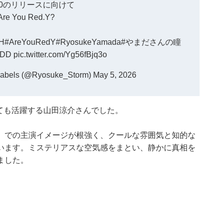
20のリリースに向けて
e You Red.Y?
3H
#AreYouRedY
#RyosukeYamada
#やまださんの瞳
NDD
pic.twitter.com/Yg56fBjq3o
Labels (@Ryosuke_Storm)
May 5, 2026
優としても活躍する山田涼介さんでした。
）での主演イメージが根強く、クールな雰囲気と知的な
います。ミステリアスな空気感をまとい、静かに真相を
ました。