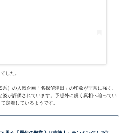
んでした。
BS系）の人気企画「名探偵津田」の印象が非常に強く、
な姿が評価されています。予想外に鋭く真相へ迫ってい
して定着しているようです。
だと思う「歴代の殿堂入り芸能人」ランキング！ 2位