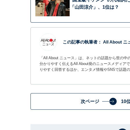
「山田涼介」、1位は？
この記事の執筆者：
All About
「All About ニュース」は、ネットの話題から
分かりやすく伝えるAll About発のニュースメデ
りやすく回答するほか、エンタメ情報やSNSで話題
次ページ
10