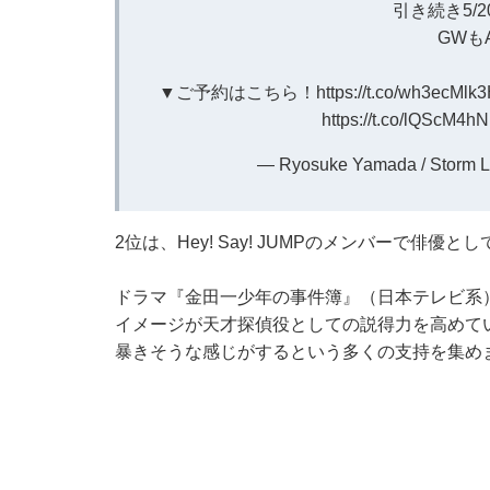
引き続き5/
GWもAr
▼ご予約はこちら！
https://t.co/wh3ecMlk
https://t.co/lQScM4h
— Ryosuke Yamada / Storm 
2位は、Hey! Say! JUMPのメンバーで俳
ドラマ『金田一少年の事件簿』（日本テレビ系
イメージが天才探偵役としての説得力を高めて
暴きそうな感じがするという多くの支持を集め