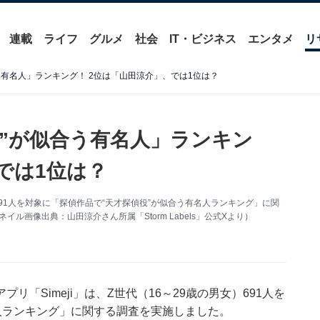
連載
ライフ
グルメ
社会
IT・ビジネス
エンタメ
リ
う有名人」ランキング！ 2位は「山田涼介」、では1位は？
役”が似合う有名人」ランキン
では1位は？
）691人を対象に「探偵作品で“天才探偵役”が似合う有名人ランキング」に関
ル画像出典：山田涼介さん所属「Storm Labels」公式Xより）
「Simeji」は、Z世代（16～29歳の男女）691人を
人ランキング」に関する調査を実施しました。