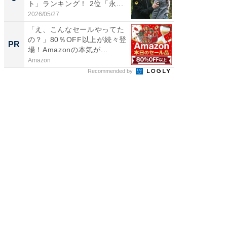
ト」ランキング！ 2位「永...
グ！ 2
2026/05/27
2026/08/0
「え、こんなセールやってた
「今日
の？」80％OFF以上が続々登
変わるA
PR
PR
場！Amazonの本気が...
が見逃
Amazon
Amazon
Recommended by