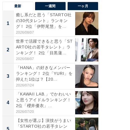
最新
一週間
一ヶ月
癒し系だと思う「STARTO社
癒し系だ
の30代タレント」ランキン
の若手
1
1
グ！ 2位「伊野尾慧」を...
グ！ 2
2026/08/07
2026/08/0
世界で活躍できると思う「ST
「パフ
ARTO社の若手タレント」ラ
思うST
2
2
ンキング！ 2位「目黒蓮...
ンキング
2026/08/07
2026/08/0
「HANA」の好きなメンバー
ギャップ
ランキング！ 2位「YURI」を
RTO社
3
3
抑えた1位は？【20...
キング！
2026/07/24
2026/08/0
「KAWAII LAB.」でかわいい
癒し系だ
と思うアイドルランキング！
の30代
4
4
2位「櫻井優衣」...
グ！ 2
2026/07/20
2026/08/0
【女性が選ぶ】演技がうまい
「ファン
「STARTO社の若手タレン
ARTO
5
5