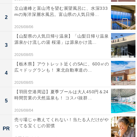
立山連峰と富山湾を望む展望風呂に、水深333
mの海洋深層水風呂。富山県の人気日帰...
2
2026/08/06
【山梨県の人気日帰り温泉】「山梨日帰り温泉
源泉かけ流しの湯 桜湯」は源泉かけ流...
3
2026/08/05
【栃木県】アウトレット近くのSAに、600㎡の
広々ドッグランも！ 東北自動車道の...
4
2026/08/05
【羽田空港周辺】夏季プールは大人450円＆24
時間営業の天然温泉も！ コスパ抜群...
5
2026/08/04
売り場じゃ教えてくれない！当たる人だけがや
ってる宝くじの習慣
PR