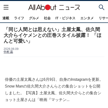
連載
ライフ
グルメ
社会
IT・ビジネス
エンタメ
リサ
「同じ人間とは思えない」土屋太鳳、佐久間
大介らイケメンとの圧巻スタイル披露！ 「ほ
んと可愛い」
2026.06.09
中村 凪
俳優の土屋太鳳さんは6月9日、自身のInstagramを更新。
Snow Manの佐久間大介さんらとの集合ショットを公開
しました。【写真】土屋太鳳、佐久間大介らとの集合シ
ョット土屋さんは「映画『マッチン...