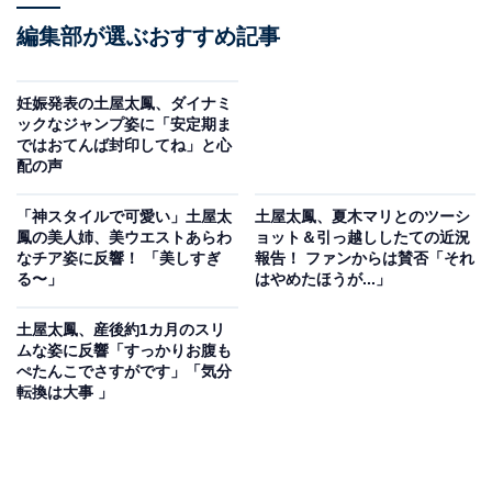
編集部が選ぶおすすめ記事
妊娠発表の土屋太鳳、ダイナミ
ックなジャンプ姿に「安定期ま
ではおてんば封印してね」と心
配の声
「神スタイルで可愛い」土屋太
土屋太鳳、夏木マリとのツーシ
鳳の美人姉、美ウエストあらわ
ョット＆引っ越ししたての近況
なチア姿に反響！ 「美しすぎ
報告！ ファンからは賛否「それ
る〜」
はやめたほうが...」
土屋太鳳、産後約1カ月のスリ
ムな姿に反響「すっかりお腹も
ぺたんこでさすがです」「気分
転換は大事 」