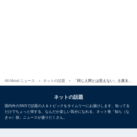
All About ニュース
ネットの話題
「同じ人間とは思えない」土屋太鳳、佐久間大介らイケメンとの圧巻スタイル披露！ 「ほんと可愛い」
ネットの話題
国内外のSNSで話題の人＆トピックをタイムリーにお届けします。知ってる
だけでちょっと得する、なんだか楽しい気分になれる、ネット発「知ら（な
きゃ）損」ニュースが盛りだくさん。