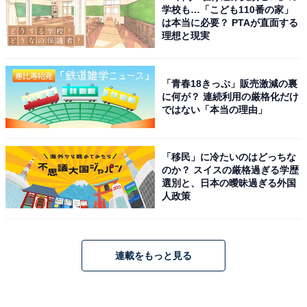
学校も…「こども110番の家」
は本当に必要？ PTAが直面する
理想と現実
「青春18きっぷ」販売激減の裏
に何が？ 連続利用の厳格化だけ
ではない「本当の理由」
「移民」に冷たいのはどっちな
のか？ スイスの厳格過ぎる学歴
選別と、日本の曖昧過ぎる外国
人政策
連載をもっと見る