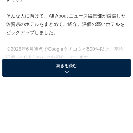
そんな人に向けて、All About ニュース編集部が厳選した
佐賀県のホテルをまとめてご紹介。評価の高いホテルを
ピックアップしました。
※2026年6月時点でGoogleクチコミが500件以上、平均
評価が4.0超えのものを紹介しています
続きを読む
この記事の執筆者：
All About ニュース お買
いもの部
Amazonのセール商品から売れ筋ランキングまで、毎日のお買いも
のがもっと楽しく、もっとお得になる情報をお届け。編集部員によ
る独自レビューなど、ここでしか手に入らない情報も満載です。
...続きを読む
※本記事で紹介している商品の購入やサービスの利用により、売上の一部が
オールアバウトに還元されることがあります。