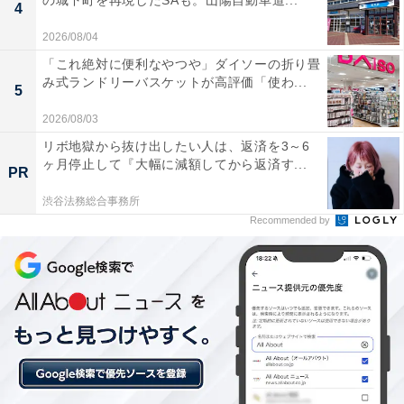
の城下町を再現したSAも。山陽自動車道...
4
あわせて読みたい
2026/08/04
【嬉野温泉の人気ホテル】「嬉野温泉 萬象閣
敷島」は心ほどける贅沢と美食が魅力
「これ絶対に便利なやつや」ダイソーの折り畳
み式ランドリーバスケットが高評価「使わ...
5
2026/08/03
リボ地獄から抜け出したい人は、返済を3～6
ヶ月停止して『大幅に減額してから返済す...
PR
渋谷法務総合事務所
Recommended by