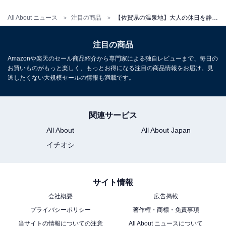
アクセス
All About ニュース
注目の商品
【佐賀県の温泉地】大人の休日を静かに彩る。満足度の高さで選ぶ「一度は泊まりたいホテル」3選【嬉野温泉・武雄温泉・古湯温泉】
所在地：佐賀県武雄市西川登町小田志17275
交通手段：九州自動車道 嬉野I.Cより一般道経由約3分／
注目の商品
嬉野温泉駅よりお車で約10分／武雄温泉駅よりお車で約
Amazonや楽天のセール商品紹介から専門家による独自レビューまで、毎日の
20分
お買いものがもっと楽しく、もっとお得になる注目の商品情報をお届け。見
逃したくない大規模セールの情報も満載です。
料金
大人1名（参考価格）：4万700円
関連サービス
※料金は公式Webサイト参考価格
All About
All About Japan
※プラン・部屋により価格は変動します
イチオシ
チェックイン・チェックアウト
サイト情報
チェックイン：15:00（最終チェックイン18:00）
会社概要
広告掲載
チェックアウト：12:00
プライバシーポリシー
著作権・商標・免責事項
※プランにより時間が異なる可能性があります
当サイトの情報についての注意
All About ニュースについて