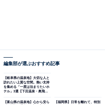
「嬉野温泉 萬象閣 敷島」は心ほどける贅沢と美食
が魅力
編集部が選ぶおすすめ記事
【岐阜県の温泉地】大切な人と
訪れたい上質な空間。熱い支持
を集める「一度は泊まりたいホ
テル」3選【下呂温泉・奥飛騨
温泉郷】
【富山県の温泉地】心から安ら
【福岡県】日常を離れて、特別
嬉野温泉 萬象閣 敷島（画像：「嬉野温泉 萬象閣 敷島」公式Webサイトよ