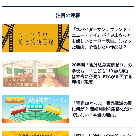
「奥武雄温泉 風の森」は大人2名様のためだけの
全室露天風呂付き離れ宿
注目の連載
『スパイダーマン：ブランド・
ニュー・デイ』が「史上もっと
も優しいヒーロー映画」になっ
た理由。予習したい作品は？
20年間「駆け込み実績ゼロ」の
学校も…「こども110番の家」
は本当に必要？ PTAが直面する
理想と現実
「青春18きっぷ」販売激減の裏
に何が？ 連続利用の厳格化だけ
ではない「本当の理由」
奥武雄温泉 風の森（画像：「奥武雄温泉 風の森」公式Webサイトより）
「移民」に冷たいのはどっちな