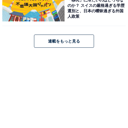
武雄温泉の「奥武雄温泉 風の森」は、約5500坪の敷地に
のか？ スイスの厳格過ぎる学歴
わずか11室の離れ客室が佇む、大人2名様専用の隠れ家
選別と、日本の曖昧過ぎる外国
人政策
宿です。すべての客室に「純重曹泉」のトロトロの温泉
を堪能できる露天風呂とウッドデッキテラス、スタイリ
ッシュなバスルームを完備。お食事は、佐賀の旬の食材
を用いた五感で愉しむ創作会席を個室で提供していま
連載をもっと見る
す。
楽天トラベルでホテルを見る