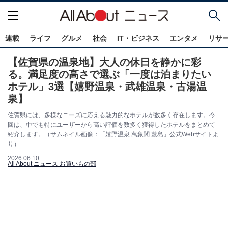
連載
ライフ
グルメ
社会
IT・ビジネス
エンタメ
リサ
【佐賀県の温泉地】大人の休日を静かに彩
る。満足度の高さで選ぶ「一度は泊まりたい
ホテル」3選【嬉野温泉・武雄温泉・古湯温
泉】
佐賀県には、多様なニーズに応える魅力的なホテルが数多く存在します。今
回は、中でも特にユーザーから高い評価を数多く獲得したホテルをまとめて
紹介します。（サムネイル画像：「嬉野温泉 萬象閣 敷島」公式Webサイトよ
り）
2026.06.10
All About ニュース お買いもの部