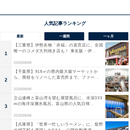
アクセス
所在地：佐賀県嬉野市嬉野町岩屋川内甲114-1
交通手段：西九州新幹線 嬉野温泉駅より車で約7分／長
崎自動車道 嬉野ICより車で約10分
最新
一週間
一ヶ月
【三重県】伊勢名物「赤福」の直営店に、全国
料金
唯一のコメダ大判焼き店も！ 東名阪・伊...
1
大人1名（参考価格）：2万6500円
2026/08/06
※料金は公式Webサイト参考価格
【千葉県】918㎡の県内最大級マーケットか
ら、廃校をリノベした直売所まで。ファー...
※プラン・部屋により価格は変動します
2
2026/08/06
チェックイン・チェックアウト
立山連峰と富山湾を望む展望風呂に、水深333
mの海洋深層水風呂。富山県の人気日帰...
チェックイン：15:00
3
チェックアウト：10:30
2026/08/06
※プランにより時間が異なる可能性があります
【兵庫県】「世界一忙しいラーメン」に、龍野