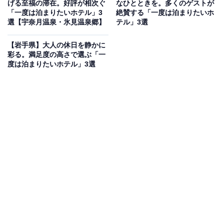
げる至福の滞在。好評が相次ぐ
なひとときを。多くのゲストが
り）
「一度は泊まりたいホテル」3
絶賛する「一度は泊まりたいホ
選【宇奈月温泉・氷見温泉郷】
テル」3選
「嬉野温泉 萬象閣 敷島」は、木のぬくもりを感じるモダ
ンな空間で非日常を味わえる宿です。日本三大美肌の湯
【岩手県】大人の休日を静かに
を客室の半露天風呂・露天風呂で堪能でき、プライベー
彩る。満足度の高さで選ぶ「一
度は泊まりたいホテル」3選
トな空間で嬉野温泉を楽しめます。食事は「ブランド佐
賀牛付上級会席」をはじめ、佐賀牛や旬の地産食材を活
かした料理が魅力です。
楽天トラベルでホテルを見る