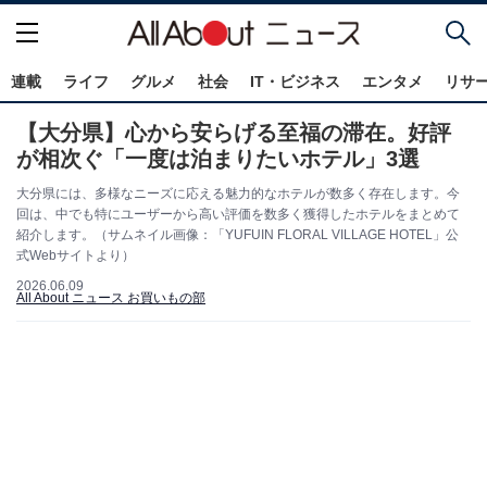
連載
ライフ
グルメ
社会
IT・ビジネス
エンタメ
リサ
【大分県】心から安らげる至福の滞在。好評
が相次ぐ「一度は泊まりたいホテル」3選
大分県には、多様なニーズに応える魅力的なホテルが数多く存在します。今
回は、中でも特にユーザーから高い評価を数多く獲得したホテルをまとめて
紹介します。（サムネイル画像：「YUFUIN FLORAL VILLAGE HOTEL」公
式Webサイトより）
2026.06.09
All About ニュース お買いもの部