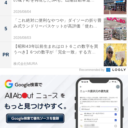
の城下町を再現したSAも。山陽自動車道...
4
あわせて読みたい
2026/08/04
【大分県の人気ホテル】「YUFUIN FLORAL
「これ絶対に便利なやつや」ダイソーの折り畳
VILLAGE HOTEL」はおとぎ話の世界のよう
み式ランドリーバスケットが高評価「使わ...
な街並みが魅力
5
2026/08/03
【昭和43年以前生まれはロト６この数字を買
うべき】6つの数字が「完全一致」する方...
PR
株式会社MURA
Recommended by