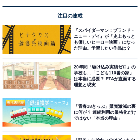
「別府温泉 べっぷの宿 ホテル白菊」は至福の
注目の連載
FreeStayサービスが魅力
『スパイダーマン：ブランド・
ニュー・デイ』が「史上もっと
も優しいヒーロー映画」になっ
た理由。予習したい作品は？
20年間「駆け込み実績ゼロ」の
学校も…「こども110番の家」
は本当に必要？ PTAが直面する
理想と現実
「青春18きっぷ」販売激減の裏
に何が？ 連続利用の厳格化だけ
ではない「本当の理由」
別府温泉 べっぷの宿 ホテル白菊（画像：「別府温泉 べっぷの宿 ホテル白
「移民」に冷たいのはどっちな