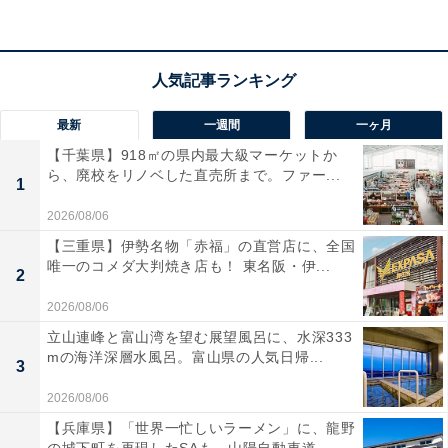
アクセス
所在地：大分県由布市湯布院町川上1503-3
交通手段：JR由布院駅から徒歩約15分／湯布院ICから車
最新
一週間
一ヶ月
で約5分
【千葉県】918㎡の県内最大級マーケットか
ら、廃校をリノベした直売所まで。ファー...
料金
1
2026/08/06
大人1名（参考価格）：6400円
【三重県】伊勢名物「赤福」の直営店に、全国
※料金は公式Webサイト参考価格
唯一のコメダ大判焼き店も！ 東名阪・伊...
2
※プラン・部屋により価格は変動します
2026/08/06
チェックイン・チェックアウト
立山連峰と富山湾を望む展望風呂に、水深333
mの海洋深層水風呂。富山県の人気日帰...
3
チェックイン：15:00
チェックアウト：10:00
2026/08/06
※プランにより時間が異なる可能性があります
【兵庫県】「世界一忙しいラーメン」に、龍野