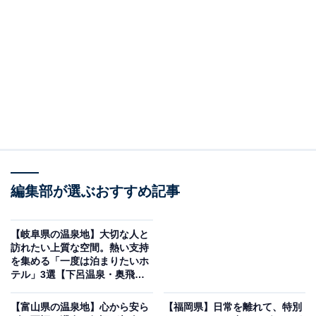
話の世界のような街並みが魅力
編集部が選ぶおすすめ記事
【岐阜県の温泉地】大切な人と
訪れたい上質な空間。熱い支持
を集める「一度は泊まりたいホ
テル」3選【下呂温泉・奥飛騨
YUFUIN FLORAL VILLAGE HOTEL（画像：「YUFUIN FLORAL VILLAGE
温泉郷】
HOTEL」公式Webサイトより）
【富山県の温泉地】心から安ら
【福岡県】日常を離れて、特別