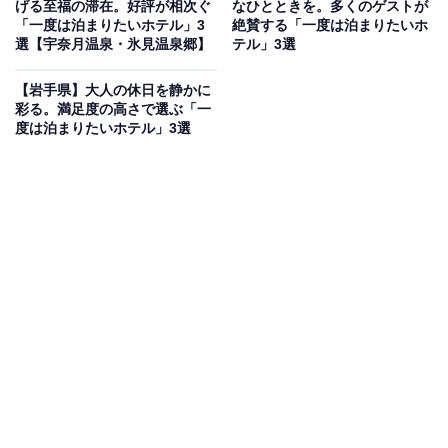
「YUFUIN FLORAL VILLAGE HOTEL」は、イギリスの
げる至福の滞在。好評が相次ぐ
なひとときを。多くのゲストが
「一度は泊まりたいホテル」3
絶賛する「一度は泊まりたいホ
コッツウォルズ地方の街並みを再現した「湯布院フロー
選【宇奈月温泉・氷見温泉郷】
テル」3選
ラルヴィレッジ」内にあるホテルです。宿泊者専用の
「フローラルヴィレッジ温泉」は源泉かけ流しの天然温
【岩手県】大人の休日を静かに
彩る。満足度の高さで選ぶ「一
泉。全室和室の客室は広々としており、おとぎの国に迷
度は泊まりたいホテル」3選
い込んだような非日常の滞在が楽しめます。宿泊者特典
として「フクロウの森」への入場サービスもあり、動物
との触れ合いも満喫できます。
楽天トラベルでホテルを見る