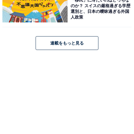
菊」公式Webサイトより）
のか？ スイスの厳格過ぎる学歴
選別と、日本の曖昧過ぎる外国
別府温泉に位置する「ホテル白菊」は、樹齢200年の楠
人政策
を仰ぐ檜風呂や情緒あふれる岩風呂など、多彩な湯船で
源泉掛け流しの「美人湯」を楽しめる宿です。館内では
「至福のFreeStayサービス」として、パティシエ特製ス
連載をもっと見る
イーツやワインが無料で味わえるラウンジ、24時間利用
可能なドリンクコーナーなどおもてなしが充実していま
す。朝食は80種類以上の和洋ビュッフェで、目の前で仕
上げる郷土菓子やスイーツビュッフェが女性を中心に高
い人気を誇ります。
楽天トラベルでホテルを見る