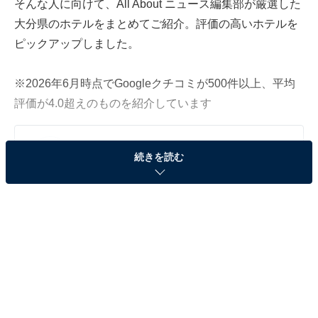
そんな人に向けて、All About ニュース編集部が厳選した
大分県のホテルをまとめてご紹介。評価の高いホテルを
ピックアップしました。
※2026年6月時点でGoogleクチコミが500件以上、平均
評価が4.0超えのものを紹介しています
この記事の執筆者：
All About ニュース お買
続きを読む
いもの部
Amazonのセール商品から売れ筋ランキングまで、毎日のお買いも
のがもっと楽しく、もっとお得になる情報をお届け。編集部員によ
る独自レビューなど、ここでしか手に入らない情報も満載です。
...続きを読む
※本記事で紹介している商品の購入やサービスの利用により、売上の一部が
オールアバウトに還元されることがあります。
「YUFUIN FLORAL VILLAGE HOTEL」はおとぎ