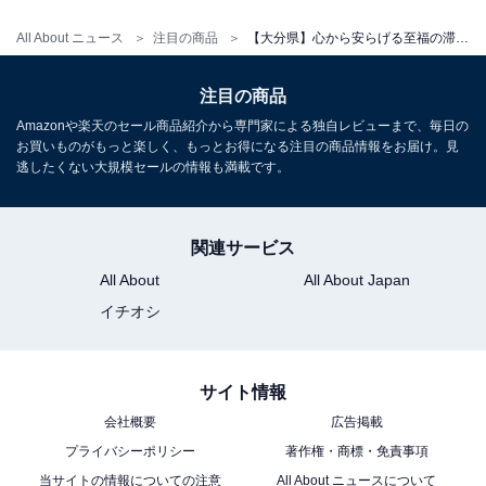
All About ニュース
注目の商品
【大分県】心から安らげる至福の滞在。好評が相次ぐ「一度は泊まりたいホテル」3選
注目の商品
アクセス
Amazonや楽天のセール商品紹介から専門家による独自レビューまで、毎日の
お買いものがもっと楽しく、もっとお得になる注目の商品情報をお届け。見
所在地：大分県別府市上田の湯町16-36
逃したくない大規模セールの情報も満載です。
交通手段：
・JR日豊本線別府駅西口より徒歩7分
関連サービス
・別府ICより車で13分
All About
All About Japan
料金
イチオシ
大人1名：1万4492円
※料金は公式Webサイト参考価格 ​​​​​​
サイト情報
※プラン・部屋により価格は変動します
会社概要
広告掲載
プライバシーポリシー
著作権・商標・免責事項
チェックイン・チェックアウト
当サイトの情報についての注意
All About ニュースについて