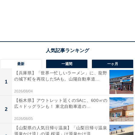
車両も含まれている場合があります。所有する車両が対
象かどうかを含め、国土交通省の情報や事業者のサイト
などで最新情報をご確認ください。
また、対応については「本田技研工業株式会社 市場措
置専用窓口（TEL：0120-280-524）」への問い合わせを
おすすめします。事故を未然に防ぐために、日頃からリ
コール情報サイトのチェックをしておきたいですね。
最新
一週間
一ヶ月
【兵庫県】「世界一忙しいラーメン」に、龍野
の城下町を再現したSAも。山陽自動車道...
1
次ページ
リコール詳細
2026/08/04
【栃木県】アウトレット近くのSAに、600㎡の
広々ドッグランも！ 東北自動車道の...
2
2026/08/05
【山梨県の人気日帰り温泉】「山梨日帰り温泉
源泉かけ流しの湯 桜湯」は源泉かけ流...