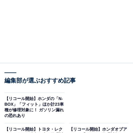
報やSNSで話題のトピックスを紹介しています。
対象台数は計118台
ホンダ「CR-V」において、パンク応急修理用具のホース
口金構造および圧力逃し弁の開弁圧力調整が不適切であ
ることが判明しました。これを受け、6月4日より改善措
置の対応が始まっています。
製作期間の全体の範囲は2024年6月24日～2026年2月19
日で、対象台数は計118台です。部品の準備に時間を要
編集部が選ぶおすすめ記事
するため、まずは使用者にパンク応急修理用具の使用停
止を要請して部品の回収を行い、部品準備が整い次第改
【リコール開始】ホンダの「N-
めて案内され対策品と交換されます。
BOX」「フィット」ほか計23車
種が修理対象に！ ガソリン漏れ
の恐れあり
負傷などの重大な事故を防ぐため、対象車両を所有して
いる場合は直ちに当該用具の使用を中止し、メーカーの
【リコール開始】トヨタ・レク
【リコール開始】ホンダオブア