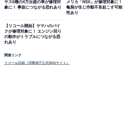
サス6種の4万台超の車が修理対
メリカ「NSX」が修理対象に！
案内に従いましょう。
象に！ 事故につながる恐れあり
亀裂が生じ作動不良起こす可能
性あり
【リコール開始】ヤマハのバイ
クが修理対象に！ エンジン回り
の動作がトラブルにつながる恐
れあり
関連リンク
リコール詳細（消費者庁公式Webサイト）
最新情報の確認を
リコール対象車の車台番号の範囲には、対象とならない