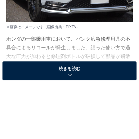
※画像はイメージです（画像出典：PIXTA）
ホンダの一部乗用車において、パンク応急修理用具の不
具合によるリコールが発生しました。誤った使い方で過
大な圧力が加わると修理剤ボトルが破損して部品が飛散
し、最悪の場合、使用者が負傷する恐れがあるため、所
続きを読む
有者はお手元の車両を早めにご確認ください。
この記事の執筆者：
All About ニュース編集
部
「All About ニュース」は、ネットの話題から世の中の動きまで、暮
らしの中にあふれる「なぜ？」「どうして？」を分かりやすく伝え
るAll About発のニュースメディアです。お金や仕事、恋愛、ITに関
...続きを読む
する疑問に対して専門家が分かりやすく回答するほか、エンタメ情