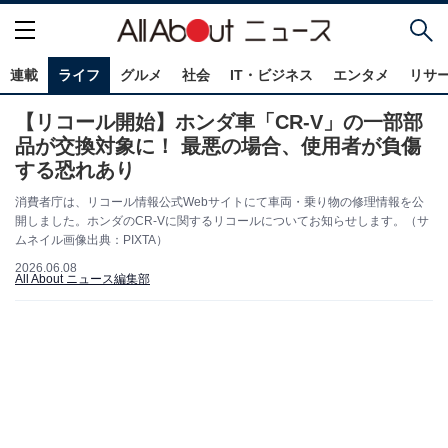
連載
ライフ
グルメ
社会
IT・ビジネス
エンタメ
リサ
【リコール開始】ホンダ車「CR-V」の一部部
品が交換対象に！ 最悪の場合、使用者が負傷
する恐れあり
消費者庁は、リコール情報公式Webサイトにて車両・乗り物の修理情報を公
開しました。ホンダのCR-Vに関するリコールについてお知らせします。（サ
ムネイル画像出典：PIXTA）
2026.06.08
All About ニュース編集部