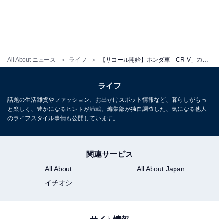
All About ニュース
ライフ
【リコール開始】ホンダ車「CR-V」の一部部品が交換対象に！ 最悪の場合、使用者が負傷する恐れあり
ライフ
話題の生活雑貨やファッション、お出かけスポット情報など、暮らしがもっ
と楽しく、豊かになるヒントが満載。編集部が独自調査した、気になる他人
のライフスタイル事情も公開しています。
関連サービス
All About
All About Japan
イチオシ