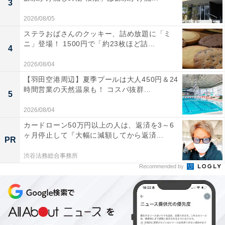
3
2026/08/05
ステラおばさんのクッキー、詰め放題に「ミ
ニ」登場！ 1500円で「約23枚ほど詰...
4
2026/08/04
【羽田空港周辺】夏季プールは大人450円＆24
時間営業の天然温泉も！ コスパ抜群...
5
2026/08/04
こちらもおすすめ
カードローン50万円以上の人は、返済を3～6
ホンダ「シビック」など3万車超がリコール対象
ヶ月停止して『大幅に減額してから返済...
に！ 走行中にエンジンが停止して再始動できな
PR
くなる恐れ
渋谷法務総合事務所
Recommended by