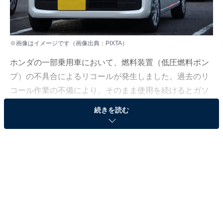
※画像はイメージです（画像出典：PIXTA）
ホンダの一部乗用車において、燃料装置（低圧燃料ポン
プ）の不具合によるリコールが発生しました。過去のリ
コール作業の不備により、そのまま使用を続けるとガソ
リンが漏れる恐れがあるため、所有者はお手元の車両を
続きを読む
早めにご確認ください。
この記事の執筆者：
All About ニュース編集
部
「All About ニュース」は、ネットの話題から世の中の動きまで、暮
らしの中にあふれる「なぜ？」「どうして？」を分かりやすく伝え
るAll About発のニュースメディアです。お金や仕事、恋愛、ITに関
...続きを読む
する疑問に対して専門家が分かりやすく回答するほか、エンタメ情