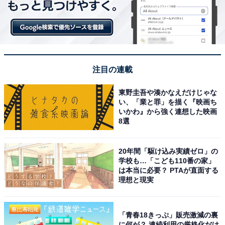
1
2
注目の連載
東野圭吾や湊かなえだけじゃな
い、「業と罪」を描く『映画ち
いかわ』から強く連想した映画
8選
20年間「駆け込み実績ゼロ」の
学校も…「こども110番の家」
は本当に必要？ PTAが直面する
理想と現実
「青春18きっぷ」販売激減の裏
に何が？ 連続利用の厳格化だけ