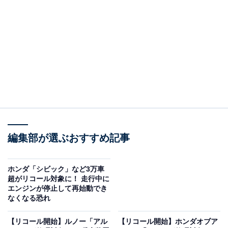
報やSNSで話題のトピックスを紹介しています。
対象台数は計3364台
ホンダ「N-BOX」「フィット」「ステップワゴン」「オ
デッセイ」など計23車種において、過去に実施された低
圧燃料ポンプの交換作業が不適切（ロックナットの再利
用や指定工具を使用しない締め付け）であることが判明
しました。これを受け、5月28日より全車両のロックナ
ット及びパッキンを新品と交換し、指定工具によって規
定トルクで締め付ける修理対応が始まっています。
編集部が選ぶおすすめ記事
対象となる製作期間は2017年5月19日～2020年6月17日
ホンダ「シビック」など3万車
で、台数は計3364台です。ガソリン漏れによる重大な事
超がリコール対象に！ 走行中に
エンジンが停止して再始動でき
故を防ぐため、対象車両を所有している場合はメーカー
なくなる恐れ
の案内に従いましょう。
【リコール開始】ルノー「アル
【リコール開始】ホンダオブア