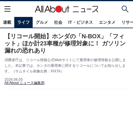
連載
ライフ
グルメ
社会
IT・ビジネス
エンタメ
リサ
【リコール開始】ホンダの「N-BOX」「フィ
ット」ほか計23車種が修理対象に！ ガソリン
漏れの恐れあり
消費者庁は、リコール情報公式Webサイトにて乗用車の修理情報を公開しま
した。本記事では、ホンダの乗用車に関するリコールについてお知らせしま
す。（サムネイル画像出典：PIXTA）
2026.06.05
All About ニュース編集部