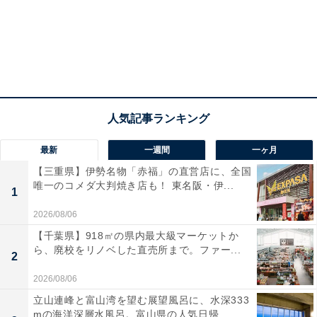
ル対象車の車台番号の範囲には、対象とならない車両も
含まれている場合があります。所有する車両が対象かど
うかを含め、国土交通省の情報や事業者のサイトなどで
最新情報をご確認ください。
また、対応については「本田技研工業株式会社 市場措置
専用窓口（TEL：0120-280-524）」へのお問い合わせを
おすすめします。事故を未然に防ぐために、日頃から消
最新
一週間
一ヶ月
費者庁公式Webサイトのチェックをしておきたいです
【三重県】伊勢名物「赤福」の直営店に、全国
唯一のコメダ大判焼き店も！ 東名阪・伊...
ね。
1
2026/08/06
【千葉県】918㎡の県内最大級マーケットか
次ページ
リコール詳細
ら、廃校をリノベした直売所まで。ファー...
2
2026/08/06
立山連峰と富山湾を望む展望風呂に、水深333
mの海洋深層水風呂。富山県の人気日帰...