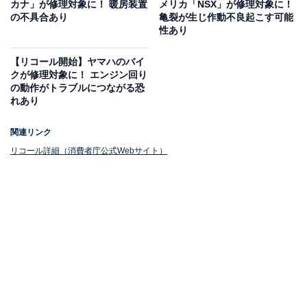
カナ」が修理対象に！ 暖房装置
メリカ「NSX」が修理対象に！
の不具合あり
亀裂が生じ作動不良起こす可能
性あり
【リコール開始】ヤマハのバイ
クが修理対象に！ エンジン回り
の動作がトラブルにつながる恐
れあり
関連リンク
リコール詳細（消費者庁公式Webサイト）
最新情報の確認を
本件は、過去（2020年〜2025年）の5回にわたるリコー
ル届出に関連し、一部の車両において部品の交換作業が
不適切であることが判明したための再届出です。リコー