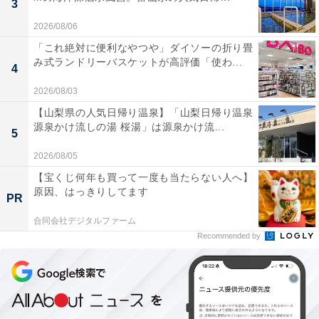
3
2026/08/06
「これ絶対に便利なやつや」ダイソーの折り畳
み式ランドリーバスケットが高評価「使わ...
4
2026/08/03
【山梨県の人気日帰り温泉】「山梨日帰り温泉
源泉かけ流しの湯 桜湯」は源泉かけ流...
5
2026/08/05
【宝くじ何年も買って一度も当たらない人へ】
原因、はっきりしてます
PR
こちらもおすすめ
合同会社デジタルファーム
【リコール開始】トヨタ・レクサス6種の4万台
超の車が修理対象に！ 事故につながる恐れあり
Recommended by