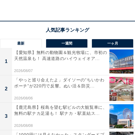
最新
一週間
一ヶ月
【愛知県】無料の動物園＆観光牧場に、市初の
天然温泉も！ 高速道路のハイウェイオア...
1
2026/08/07
「やっと巡り会えたよ」ダイソーの“ちいかわ
ポーチ”が220円で反響。ぬい活＆防災...
2
2026/08/06
【鹿児島県】桜島を望む駅ビルの大観覧車に、
詳細情報
無料の駅ナカ足湯も！ 駅ナカ・駅直結ス...
3
2026/08/08
商品名
「1000円には見えなかった」スタンダードプ