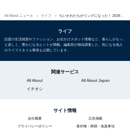
All About ニュース
ライフ
ちいかわたちがリングになった！ 2026年6月発売の「ちいかわ フェイスリング」全5種が見逃せない【最新ガチャ情報】
ライフ
話題の生活雑貨やファッション、お出かけスポット情報など、暮らしがもっ
と楽しく、豊かになるヒントが満載。編集部が独自調査した、気になる他人
のライフスタイル事情も公開しています。
関連サービス
All About
All About Japan
イチオシ
サイト情報
会社概要
広告掲載
プライバシーポリシー
著作権・商標・免責事項