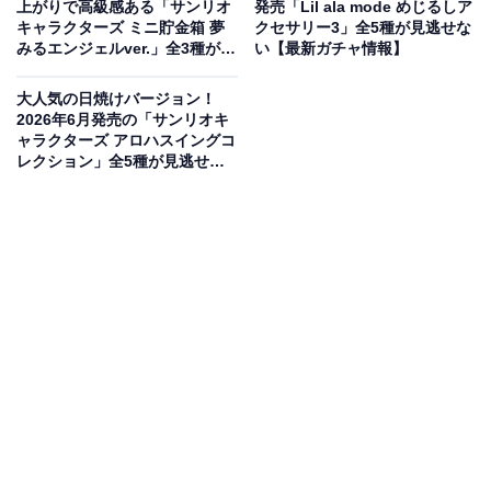
上がりで高級感ある「サンリオ
発売「Lil ala mode めじるしア
キャラクターズ ミニ貯金箱 夢
クセサリー3」全5種が見逃せな
みるエンジェルver.」全3種が見
い【最新ガチャ情報】
逃せない【最新ガチャ情報】
大人気の日焼けバージョン！
2026年6月発売の「サンリオキ
ャラクターズ アロハスイングコ
レクション」全5種が見逃せな
い【最新ガチャ情報】
ころんとしたお顔が可愛いフェイスリング
ちいかわたちがころんとしたフェイスリングになってカ
プセルトイに登場です。サイズは約25mmとなってお
り、手元を可愛く彩ってくれるアクセサリータイプの商
品となっています。ちいかわファンなら思わず集めたく
なるような、魅力あふれる仕上がりに注目です。