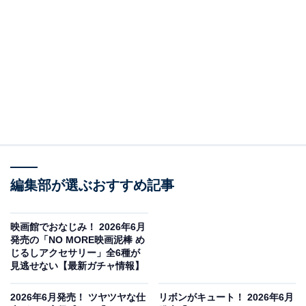
ちいかわ フェイスリング（画像出典：パレード）
編集部が選ぶおすすめ記事
パレードから2026年6月に発売される「ちいかわ フェイ
スリング」（税込400円）。全5種のラインアップとなっ
映画館でおなじみ！ 2026年6月
ています。
発売の「NO MORE映画泥棒 め
じるしアクセサリー」全6種が
見逃せない【最新ガチャ情報】
2026年6月発売！ ツヤツヤな仕
リボンがキュート！ 2026年6月