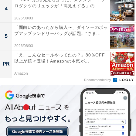
ちいかわ フェイスリング
ロダクツのリュックが「高見えする」の...
4
2026/08/03
メーカー
「面白いのあったから購入〜」ダイソーのポッ
パレード
プアップランドリーバッグが話題。“さま...
5
2026/08/03
発売日
「え、こんなセールやってたの？」80％OFF
2026年6月
以上が続々登場！Amazonの本気が...
PR
Amazon
価格
Recommended by
税込400円
ラインアップ
全5種
・ちいかわ
・ハチワレ