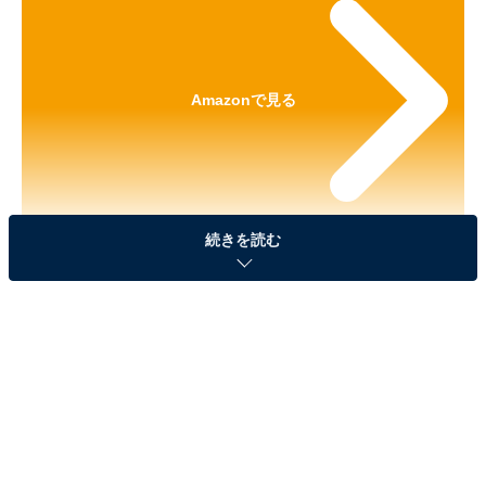
Amazonで見る
続きを読む
※本記事で紹介している商品の購入やサービスの利用により、売上の一部が
オールアバウトに還元されることがあります。
「ちいかわ フェイスリング」が見逃せない！