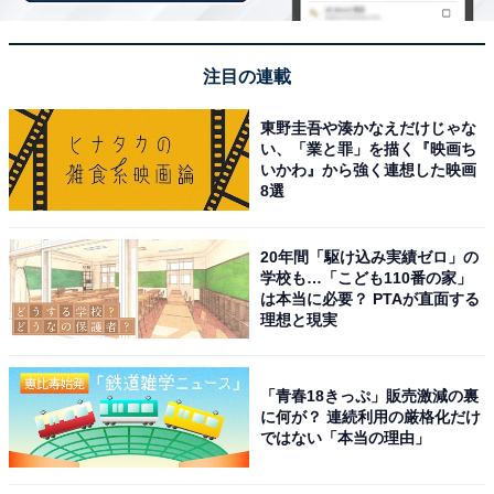
・うさぎ
・くりまんじゅう
・シーサー
注目の連載
東野圭吾や湊かなえだけじゃな
い、「業と罪」を描く『映画ち
いかわ』から強く連想した映画
8選
20年間「駆け込み実績ゼロ」の
Amazonで見る
学校も…「こども110番の家」
は本当に必要？ PTAが直面する
理想と現実
「青春18きっぷ」販売激減の裏
に何が？ 連続利用の厳格化だけ
ではない「本当の理由」