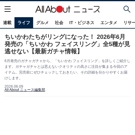
連載
ライフ
グルメ
社会
IT・ビジネス
エンタメ
リサ
ちいかわたちがリングになった！ 2026年6月
発売の「ちいかわ フェイスリング」全5種が見
逃せない【最新ガチャ情報】
6月発売のガチャガチャから、「ちいかわ フェイスリング」を詳しくご紹介し
ます。ガチャガチャとは思えないクオリティの高さに注目が集まる今回のア
イテム。完売前にぜひチェックしておきたい、その詳細を分かりやすくお届
けします。
2026.06.09
All About ニュース編集部