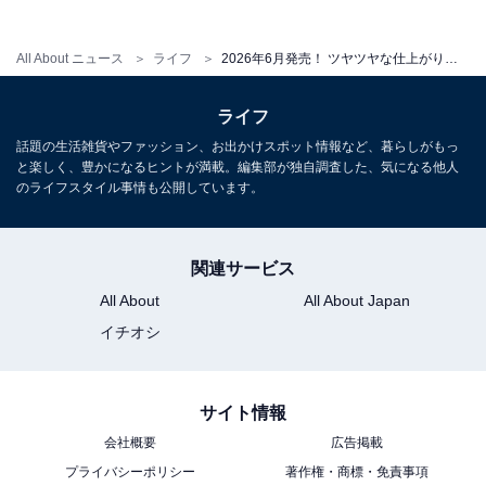
All About ニュース
ライフ
2026年6月発売！ ツヤツヤな仕上がりで高級感ある「サンリオキャラクターズ ミニ貯金箱 夢みるエンジェルver.」全3種が見逃せない【最新ガチャ情報】
こちらもおすすめ
リボンがキュート！ 2026年6月発売「Lil ala
mode めじるしアクセサリー3」全5種が見逃せ
ライフ
ない【最新ガチャ情報】
話題の生活雑貨やファッション、お出かけスポット情報など、暮らしがもっ
と楽しく、豊かになるヒントが満載。編集部が独自調査した、気になる他人
のライフスタイル事情も公開しています。
関連サービス
All About
All About Japan
イチオシ
サイト情報
会社概要
広告掲載
プライバシーポリシー
著作権・商標・免責事項