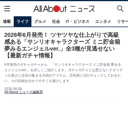
連載
ライフ
グルメ
社会
IT・ビジネス
エンタメ
リサ
2026年6月発売！ ツヤツヤな仕上がりで高級
感ある「サンリオキャラクターズ ミニ貯金箱
夢みるエンジェルver.」全3種が見逃せない
【最新ガチャ情報】
6月発売のガチャガチャから、「サンリオキャラクターズ ミニ貯金箱 夢みる
エンジェルver.」を詳しくご紹介します。ガチャガチャとは思えないクオリテ
ィの高さに注目が集まる今回のアイテム。完売前にぜひチェックしておきた
い、その詳細を分かりやすくお届けします。
2026.06.08
All About ニュース編集部