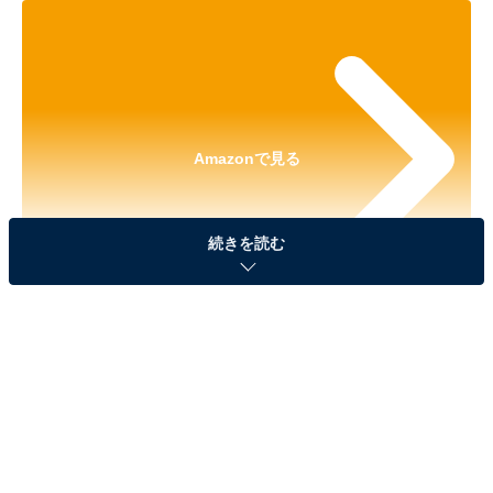
Amazonで見る
続きを読む
※本記事で紹介している商品の購入やサービスの利用により、売上の一部が
オールアバウトに還元されることがあります。
「サンリオキャラクターズ ミニ貯金箱 夢みるエン
ジェルver.」が見逃せない！