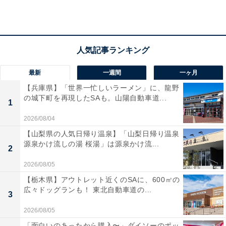
魅力的なアイテムが登場しました。今回のアイテムは、
高級感のあるツヤツヤな仕上がりになっているのが大き
な特徴です。サイズは約7.3cmとなっており、実際に硬
貨を入れて取り出せる実用的な仕様となっています。か
わいらしいデザインを楽しみながら、貯金箱としてもバ
ッチリ活躍してくれるクオリティの高い一品です。
最新
一週間
一ヶ月
【兵庫県】「世界一忙しいラーメン」に、龍野
の城下町を再現したSAも。山陽自動車道...
1
2026/08/04
【山梨県の人気日帰り温泉】「山梨日帰り温泉
源泉かけ流しの湯 桜湯」は源泉かけ流...
2
2026/08/05
【栃木県】アウトレット近くのSAに、600㎡の
広々ドッグランも！ 東北自動車道の...
3
2026/08/05
「面白いのあったから購入〜」ダイソーのポッ