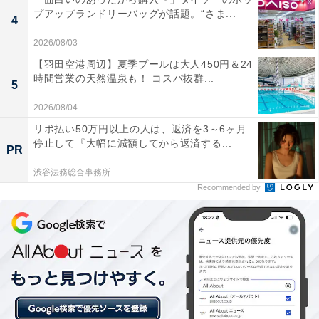
プアップランドリーバッグが話題。“さま...
4
2026/08/03
詳細情報
【羽田空港周辺】夏季プールは大人450円＆24
時間営業の天然温泉も！ コスパ抜群...
5
商品名
2026/08/04
サンリオキャラクターズ ミニ貯金箱 夢みるエンジェル
リボ払い50万円以上の人は、返済を3～6ヶ月
ver.
停止して『大幅に減額してから返済する...
PR
渋谷法務総合事務所
メーカー
Recommended by
バンダイ
発売日
2026年6月
価格