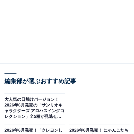
編集部が選ぶおすすめ記事
大人気の日焼けバージョン！
サンリオキャラクターズ ミニ貯金箱 夢みるエンジェルver.（画像出典：バ
2026年6月発売の「サンリオキ
ンダイ）
ャラクターズ アロハスイングコ
レクション」全5種が見逃せな
バンダイから2026年6月に発売される「サンリオキャラ
い【最新ガチャ情報】
クターズ ミニ貯金箱 夢みるエンジェルver.」（税込500
2026年6月発売！「クレヨンし
2026年6月発売！ にゃんこたち
円）。全3種のラインアップとなっています。