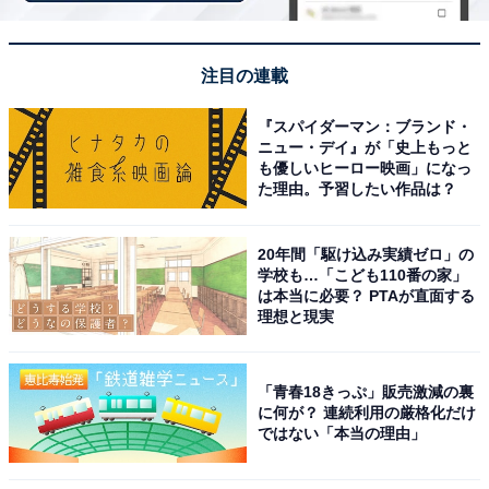
税込500円
ラインアップ
注目の連載
全3種
『スパイダーマン：ブランド・
ニュー・デイ』が「史上もっと
・ハローキティ
も優しいヒーロー映画」になっ
・マイメロディ
た理由。予習したい作品は？
・クロミ
20年間「駆け込み実績ゼロ」の
学校も…「こども110番の家」
は本当に必要？ PTAが直面する
理想と現実
「青春18きっぷ」販売激減の裏
Amazonで見る
に何が？ 連続利用の厳格化だけ
ではない「本当の理由」