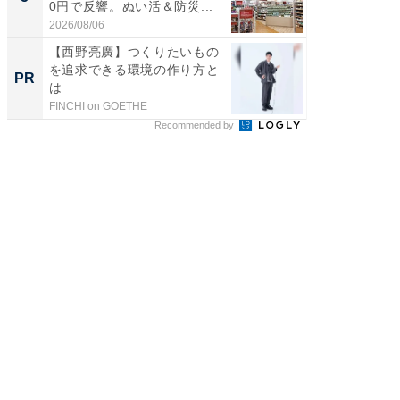
0円で反響。ぬい活＆防災...
リーバ
わ...
2026/08/06
2026/08/0
【西野亮廣】つくりたいもの
「今日
を追求できる環境の作り方と
変わるA
PR
PR
は
が見逃
FINCHI on GOETHE
Amazon
Recommended by