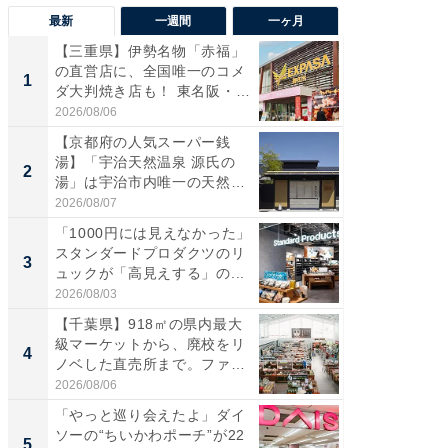
最新
一週間
一ヶ月
【三重県】伊勢名物「赤福」
【兵庫
の直営店に、全国唯一のコメ
ーメン
1
1
ダ大判焼き店も！ 東名阪・
再現した
伊...
道...
2026/08/06
2026/08/0
【京都府の人気スーパー銭
【三重
湯】「宇治天然温泉 源氏の
の直営
2
2
湯」は宇治市内唯一の天然温
ダ大判焼
泉と...
伊...
2026/08/07
2026/08/0
「1000円には見えなかった」
【千葉県
スタンダードプロダクツのリ
級マー
3
3
ュックが「高見えする」の...
ノベし
ー...
2026/08/03
2026/08/0
【千葉県】918㎡の県内最大
立山連
級マーケットから、廃校をリ
風呂に、
4
4
ノベした直売所まで。ファ
層水風
ー...
帰...
2026/08/06
2026/08/0
「やっと巡り会えたよ」ダイ
「これ
ソーの“ちいかわポーチ”が22
ダイソ
5
5