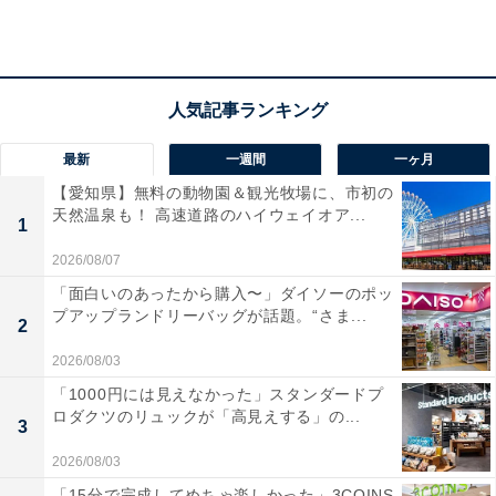
ンに登場しました。コンパクトに折りたたんで持ち運べ
るだけでなく、広げると使い勝手の良い3ポケット仕様
になっているのが大きな魅力です。さらに、外側のゴム
を留め具として使用できるため、中身をしっかりとまと
めてスマートに収納することができます。
最新
一週間
一ヶ月
【愛知県】無料の動物園＆観光牧場に、市初の
天然温泉も！ 高速道路のハイウェイオア...
1
2026/08/07
「面白いのあったから購入〜」ダイソーのポッ
プアップランドリーバッグが話題。“さま...
2
2026/08/03
「1000円には見えなかった」スタンダードプ
ロダクツのリュックが「高見えする」の...
3
2026/08/03
「15分で完成してめちゃ楽しかった」3COINS