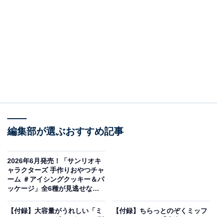
編集部が選ぶおすすめ記事
2026年6月発売！「サンリオキ
ナルミヤキャラクターズ おりたたみポーチ（画像出典：バンダイ）
ャラクターズ 手作りおやつチャ
ーム ＃アイシングクッキー＆パ
バンダイから2026年6月に発売される「ナルミヤキャラ
ッケージ」全6種が見逃せない
クターズ おりたたみポーチ」（税込500円）。全5種のラ
【最新ガチャ情報】
インアップとなっています。
【付録】大容量がうれしい「ミ
【付録】ちらっとのぞくミッフ