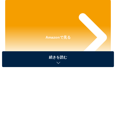
Amazonで見る
続きを読む
※本記事で紹介している商品の購入やサービスの利用により、売上の一部が
オールアバウトに還元されることがあります。
「ナルミヤキャラクターズ おりたたみポーチ」が
見逃せない！