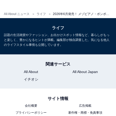
All About ニュース
ライフ
2026年6月発売！ メゾピアノ・ポンポネットなどのキャラがかわいい「ナルミヤキャラクターズ おりたたみポーチ」全5種が見逃せない【最新ガチャ情報】
こちらもおすすめ
2026年6月発売！ 愛らしいポーズがかわいい
ライフ
「LOVOT めじるしアクセサリー」全5種が見逃
せない【最新ガチャ情報】
話題の生活雑貨やファッション、お出かけスポット情報など、暮らしがもっ
と楽しく、豊かになるヒントが満載。編集部が独自調査した、気になる他人
のライフスタイル事情も公開しています。
関連サービス
All About
All About Japan
イチオシ
サイト情報
会社概要
広告掲載
プライバシーポリシー
著作権・商標・免責事項