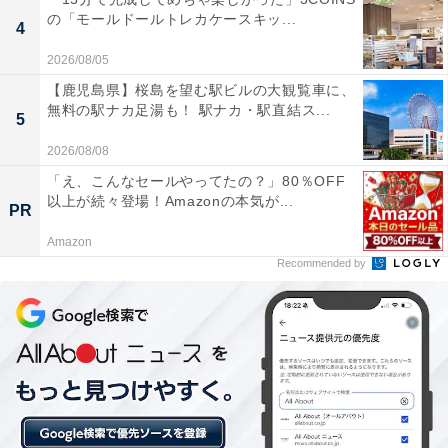
の「モールドールトレカケースキッ...
4
詳細情報
2026/08/05
【鹿児島県】桜島を望む駅ビルの大観覧車に、
商品名
無料の駅ナカ足湯も！ 駅ナカ・駅直結ス...
5
ナルミヤキャラクターズ おりたたみポーチ
2026/08/08
「え、こんなセールやってたの？」80％OFF
メーカー
以上が続々登場！Amazonの本気が...
PR
バンダイ
Amazon
Recommended by
発売日
2026年6月
価格
税込500円