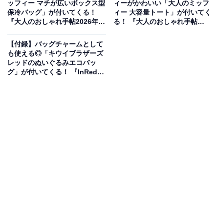
ッフィー マチが広いボックス型
ィーがかわいい「大人のミッフ
保冷バッグ」が付いてくる！
ィー 大容量トート」が付いてく
『大人のおしゃれ手帖2026年7
る！ 『大人のおしゃれ手帖
月号増刊』が6月5日発売
2026年7月号』が6月5日発売
【付録】バッグチャームとして
も使える◎「キウイブラザーズ
レッドのぬいぐるみエコバッ
グ」が付いてくる！ 『InRed
2026年7月号』が6月5日発売
実用的で使いやすい！3ポケット仕様の優秀ポーチ
ナルミヤキャラクターズから、日常の様々なシーンで大
活躍する実用的なおりたたみポーチがフラットガシャポ