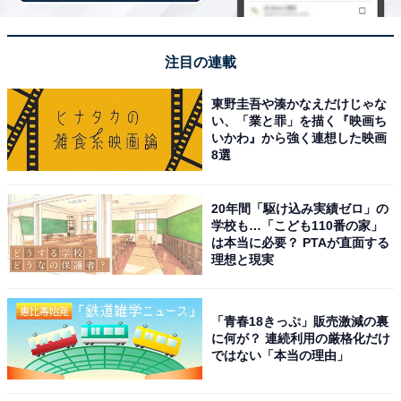
ラインアップ
全5種
注目の連載
・ナルミヤキャラクターズ
東野圭吾や湊かなえだけじゃな
・メゾピアノ
い、「業と罪」を描く『映画ち
・エンジェルブルー
いかわ』から強く連想した映画
8選
・デイジーラヴァーズ
・ポンポネット
20年間「駆け込み実績ゼロ」の
学校も…「こども110番の家」
は本当に必要？ PTAが直面する
理想と現実
「青春18きっぷ」販売激減の裏
に何が？ 連続利用の厳格化だけ
Amazonで見る
ではない「本当の理由」