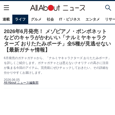
連載
ライフ
グルメ
社会
IT・ビジネス
エンタメ
リサ
2026年6月発売！ メゾピアノ・ポンポネット
などのキャラがかわいい「ナルミヤキャラク
ターズ おりたたみポーチ」全5種が見逃せない
【最新ガチャ情報】
6月発売のガチャガチャから、「ナルミヤキャラクターズ おりたたみポーチ」
を詳しくご紹介します。ガチャガチャとは思えないクオリティの高さに注目
が集まる今回のアイテム。完売前にぜひチェックしておきたい、その詳細を
分かりやすくお届けします。
2026.06.05
All About ニュース編集部