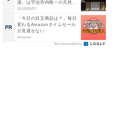
湯」は宇治市内唯一の天然温
リーバ
泉と...
わ...
2026/08/07
2026/08/0
「今日の目玉商品は？」毎日
全国の
変わるAmazonタイムセール
付きの
PR
PR
が見逃せない
Amazon
COCO VIL
Recommended by