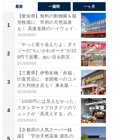
最新
一週間
一ヶ月
【愛知県】無料の動物園＆観
【兵庫
光牧場に、市初の天然温泉
ーメン
1
1
も！ 高速道路のハイウェイオ
再現した
ア...
道...
2026/08/07
2026/08/0
「やっと巡り会えたよ」ダイ
【三重
ソーの“ちいかわポーチ”が22
の直営
2
2
0円で反響。ぬい活＆防災...
ダ大判焼
伊...
2026/08/06
2026/08/0
【三重県】伊勢名物「赤福」
【千葉県
の直営店に、全国唯一のコメ
級マー
3
3
ダ大判焼き店も！ 東名阪・
ノベし
伊...
ー...
2026/08/06
2026/08/0
「1000円には見えなかった」
立山連
スタンダードプロダクツのリ
風呂に、
4
4
ュックが「高見えする」の...
層水風
帰...
2026/08/03
2026/08/0
【京都府の人気スーパー銭
「これ
湯】「宇治天然温泉 源氏の
ダイソ
5
5