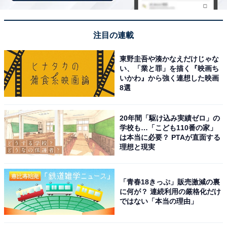
税込500円
ラインアップ
注目の連載
全5種
東野圭吾や湊かなえだけじゃな
・シロしんちゃん
い、「業と罪」を描く『映画ち
・ひまわり
いかわ』から強く連想した映画
8選
・カンタム・ロボ
・ネネちゃんうさぎ
20年間「駆け込み実績ゼロ」の
・ようちえんバス
学校も…「こども110番の家」
は本当に必要？ PTAが直面する
理想と現実
「青春18きっぷ」販売激減の裏
に何が？ 連続利用の厳格化だけ
ではない「本当の理由」
Amazonで見る