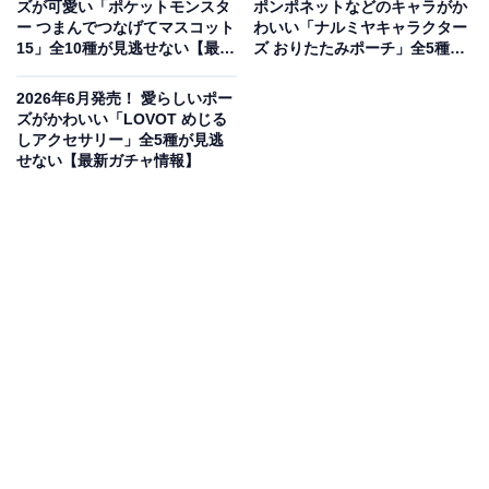
ズが可愛い「ポケットモンスタ
ポンポネットなどのキャラがか
ー つまんでつなげてマスコット
わいい「ナルミヤキャラクター
15」全10種が見逃せない【最新
ズ おりたたみポーチ」全5種が
ガチャ情報】
見逃せない【最新ガチャ情報】
2026年6月発売！ 愛らしいポー
ズがかわいい「LOVOT めじる
しアクセサリー」全5種が見逃
せない【最新ガチャ情報】
存在感抜群のボリュームと愛らしいフェイスデザ
イン
クレヨンしんちゃんから、大好評の「フェイスぬいぐる
み」第2弾が登場しました。シロしんちゃんやひまわ