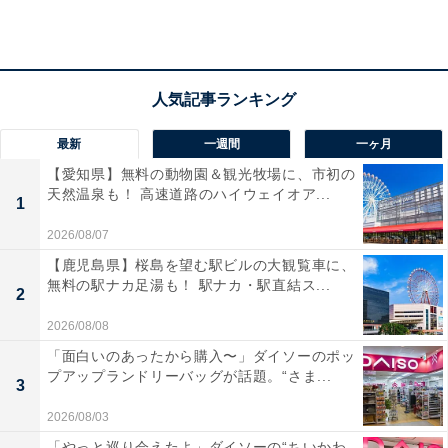
り、カンタム・ロボに加え、ネネちゃんうさぎやようち
えんバスといった個性豊かな仲間たちが大集合していま
す。カプセルいっぱいに詰め込まれたボリューム満点の
サイズ感で、ふんわりとしたぬいぐるみ素材の質感が魅
力です。カバンに付けたりお部屋に飾ったりして、お気
最新
一週間
一ヶ月
に入りのキャラクターと一緒に過ごせます。
【愛知県】無料の動物園＆観光牧場に、市初の
天然温泉も！ 高速道路のハイウェイオア...
1
2026/08/07
【鹿児島県】桜島を望む駅ビルの大観覧車に、
無料の駅ナカ足湯も！ 駅ナカ・駅直結ス...
2
2026/08/08
「面白いのあったから購入〜」ダイソーのポッ
プアップランドリーバッグが話題。“さま...
3
2026/08/03
「やっと巡り会えたよ」ダイソーの“ちいかわ