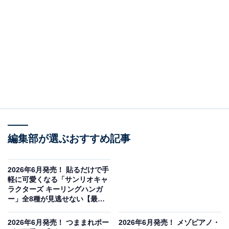
編集部が選ぶおすすめ記事
クレヨンしんちゃん フェイスぬいぐるみ2（画像出典：バンダイ）
2026年6月発売！ 貼るだけで手
バンダイから2026年6月に発売される「クレヨンしんち
軽に可愛くなる「サンリオキャ
ラクターズ キーリングハンガ
ゃん フェイスぬいぐるみ2」（税込500円）。全5種のラ
ー」全8種が見逃せない【最新
インアップとなっています。
ガチャ情報】
2026年6月発売！ つままれポー
2026年6月発売！ メゾピアノ・