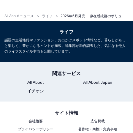
じめご了承ください
All About ニュース
ライフ
2026年6月発売！ 存在感抜群のボリューム「クレヨンしんちゃん フェイスぬいぐるみ2」全5種が見逃せない【最新ガチャ情報】
こちらもおすすめ
ライフ
2026年6月発売！ にゃんこたちがほわっと光る
話題の生活雑貨やファッション、お出かけスポット情報など、暮らしがもっ
「mofusand ライトマスコット」全4種が見逃せ
と楽しく、豊かになるヒントが満載。編集部が独自調査した、気になる他人
ない【最新ガチャ情報】
のライフスタイル事情も公開しています。
関連サービス
All About
All About Japan
イチオシ
サイト情報
会社概要
広告掲載
プライバシーポリシー
著作権・商標・免責事項