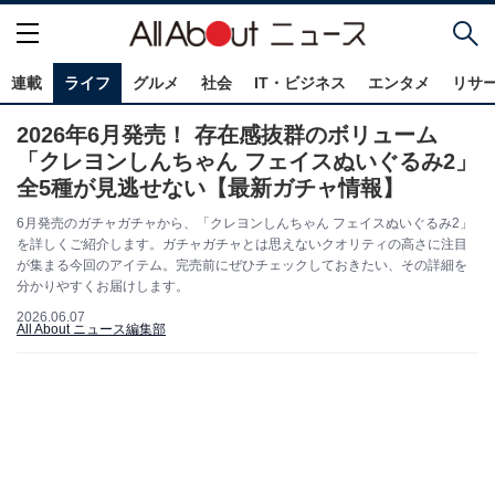
連載
ライフ
グルメ
社会
IT・ビジネス
エンタメ
リサ
2026年6月発売！ 存在感抜群のボリューム
「クレヨンしんちゃん フェイスぬいぐるみ2」
全5種が見逃せない【最新ガチャ情報】
6月発売のガチャガチャから、「クレヨンしんちゃん フェイスぬいぐるみ2」
を詳しくご紹介します。ガチャガチャとは思えないクオリティの高さに注目
が集まる今回のアイテム。完売前にぜひチェックしておきたい、その詳細を
分かりやすくお届けします。
2026.06.07
All About ニュース編集部