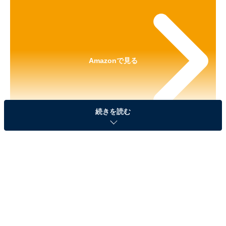
Amazonで見る
続きを読む
※本記事で紹介している商品の購入やサービスの利用により、売上の一部が
オールアバウトに還元されることがあります。
「クレヨンしんちゃん フェイスぬいぐるみ2」が
見逃せない！