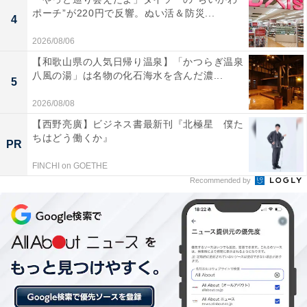
ポーチ”が220円で反響。ぬい活＆防災...
4
2026/08/06
詳細情報
【和歌山県の人気日帰り温泉】「かつらぎ温泉
八風の湯」は名物の化石海水を含んだ濃...
5
商品名
2026/08/08
クレヨンしんちゃん フェイスぬいぐるみ2
【西野亮廣】ビジネス書最新刊『北極星 僕た
ちはどう働くか』
PR
メーカー
FINCHI on GOETHE
Recommended by
バンダイ
発売日
2026年6月
価格