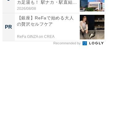
カ足湯も！ 駅ナカ・駅直結
層水風
ス...
帰...
2026/08/08
2026/08/0
【銀座】ReFaで始める大人
シェア別荘
の贅沢セルフケア
wners
PR
PR
ReFa GINZA on CREA
COCO VIL
Recommended by