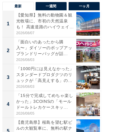
最新
一週間
一ヶ月
【愛知県】無料の動物園＆観
【兵庫
光牧場に、市初の天然温泉
ーメン
1
1
も！ 高速道路のハイウェイオ
再現した
ア...
道...
2026/08/07
2026/08/0
「面白いのあったから購
【三重
入〜」ダイソーのポップアッ
の直営
2
2
プランドリーバッグが話
ダ大判焼
題。“さま...
伊...
2026/08/03
2026/08/0
「1000円には見えなかった」
【千葉県
スタンダードプロダクツのリ
級マー
3
3
ュックが「高見えする」の...
ノベし
ー...
2026/08/03
2026/08/0
「15分で完成してめちゃ楽し
「100
かった」3COINSの「モール
スタン
4
4
ドールトレカケースキッ...
ュックが
2026/08/05
2026/08/0
【鹿児島県】桜島を望む駅ビ
立山連
ルの大観覧車に、無料の駅ナ
風呂に、
5
5