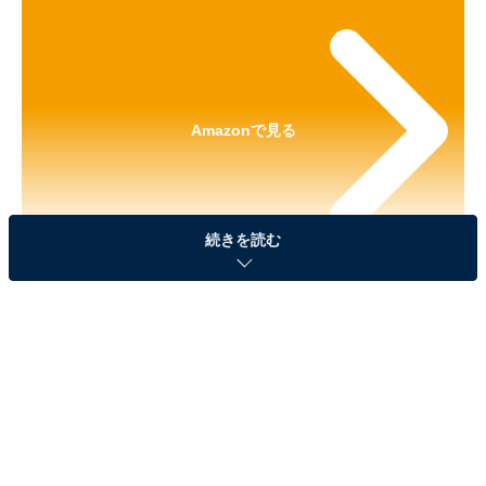
Amazonで見る
続きを読む
※本記事で紹介している商品の購入やサービスの利用により、売上の一部が
オールアバウトに還元されることがあります。
「NO MORE映画泥棒 めじるしアクセサリー」が
見逃せない！