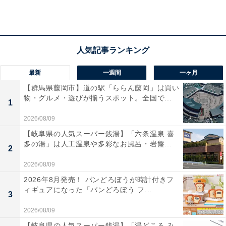
した。サイズは約2.4cmとなっており、傘やペットボト
ルなどの持ち物の目印（めじるし）として大活躍してく
れます。ラインアップにはおなじみのキャラクターたち
が勢揃いしており、キーホルダーやチャームとしても楽
しめる仕様が魅力です。
最新
一週間
一ヶ月
【群馬県藤岡市】道の駅「ららん藤岡」は買い
物・グルメ・遊びが揃うスポット。全国で...
1
2026/08/09
【岐阜県の人気スーパー銭湯】「六条温泉 喜
多の湯」は人工温泉や多彩なお風呂・岩盤...
2
2026/08/09
2026年8月発売！ パンどろぼうが時計付きフ
ィギュアになった「パンどろぼう フ...
3
2026/08/09
【岐阜県の人気スーパー銭湯】「湯どころ み