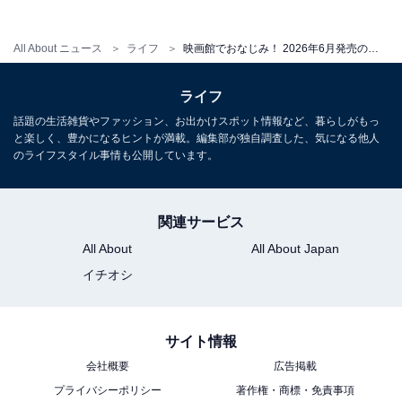
じめご了承ください
All About ニュース
ライフ
映画館でおなじみ！ 2026年6月発売の「NO MORE映画泥棒 めじるしアクセサリー」全6種が見逃せない【最新ガチャ情報】
こちらもおすすめ
ライフ
2026年6月発売！ ツヤツヤな仕上がりで高級感
話題の生活雑貨やファッション、お出かけスポット情報など、暮らしがもっ
ある「サンリオキャラクターズ ミニ貯金箱 夢み
と楽しく、豊かになるヒントが満載。編集部が独自調査した、気になる他人
るエンジェルver.」全3種が見逃せない【最新ガ
のライフスタイル事情も公開しています。
チャ情報】
関連サービス
All About
All About Japan
イチオシ
サイト情報
会社概要
広告掲載
プライバシーポリシー
著作権・商標・免責事項