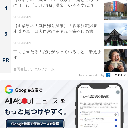
のり」は「いけだゆげ温泉」や冷冷交代浴...
4
詳細情報
2026/08/09
【山梨県の人気日帰り温泉】「多摩源流温泉
小菅の湯」は大自然に囲まれた癒やしの施...
商品名
5
2026/08/09
NO MORE映画泥棒 めじるしアクセサリー
宝くじ当たる人だけがやっていること、教えま
す
メーカー
PR
合同会社デジタルファーム
バンダイ
Recommended by
発売日
2026年6月
価格
税込300円