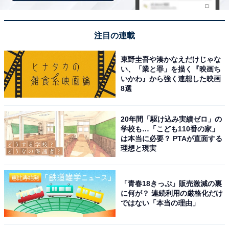
ラインアップ
全6種
注目の連載
・カメラ男A
東野圭吾や湊かなえだけじゃな
・カメラ男B
い、「業と罪」を描く『映画ち
・パトランプ男A
いかわ』から強く連想した映画
8選
・パトランプ男B
・ポップコーン男
20年間「駆け込み実績ゼロ」の
・ジュース男
学校も…「こども110番の家」
は本当に必要？ PTAが直面する
理想と現実
「青春18きっぷ」販売激減の裏
に何が？ 連続利用の厳格化だけ
ではない「本当の理由」
Amazonで見る