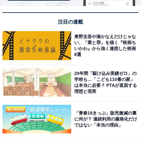
注目の連載
東野圭吾や湊かなえだけじゃな
い、「業と罪」を描く『映画ち
いかわ』から強く連想した映画
8選
20年間「駆け込み実績ゼロ」の
独自の世界観と圧倒的なファッショニスタとしてのオー
学校も…「こども110番の家」
は本当に必要？ PTAが直面する
ラを放つオダギリジョーさん。実際の身長は176cmです
理想と現実
が、着こなす衣装のバランスや、醸し出す唯一無二の空
気感によって、数字以上にスタイルが良く背が高く見え
るという声が多数寄せられました。
「青春18きっぷ」販売激減の裏
に何が？ 連続利用の厳格化だけ
ではない「本当の理由」
回答者コメント