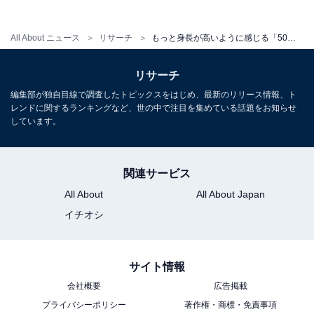
All About ニュース
リサーチ
もっと身長が高いように感じる「50代男性俳優」ランキング！ 2位「ムロツヨシ」を抑えた1位は？【2026年調査】
次ページ
9位までのランキング結果を見る
リサーチ
編集部が独自目線で調査したトピックスをはじめ、最新のリリース情報、ト
レンドに関するランキングなど、世の中で注目を集めている話題をお知らせ
しています。
関連サービス
All About
All About Japan
イチオシ
サイト情報
会社概要
広告掲載
プライバシーポリシー
著作権・商標・免責事項