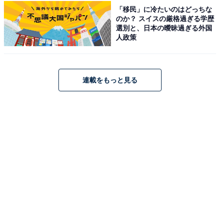
「180センチ以上ありそうな雰囲気でした」(40代男
「移民」に冷たいのはどっちな
のか？ スイスの厳格過ぎる学歴
性／東京都)
選別と、日本の曖昧過ぎる外国
人政策
「スタイルがいいのでもう少し身長が高いと思いま
連載をもっと見る
した」(40代女性／神奈川県)
「顔が小さいからもっと背が高く見える」(30代女
性／福岡県)
※回答者からのコメントは原文ママです
※記事内容は執筆時点のものです。最新の内容をご確認
ください