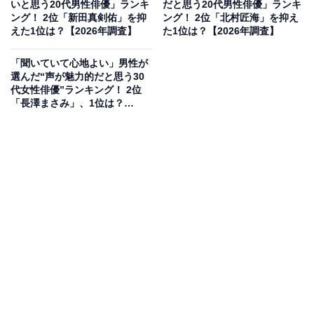
いと思う20代男性俳優」ランキ
だと思う20代男性俳優」ランキ
ング！ 2位「新田真剣佑」を抑
ング！ 2位「北村匠海」を抑え
えた1位は？【2026年調査】
た1位は？【2026年調査】
「聞いていて心地よい」男性が
選んだ“声が魅力的だと思う30
代女性俳優”ランキング！ 2位
「長澤まさみ」、1位は？
コミカルなキャラクターと豊かな表現力で、作品の中心
【2026年調査】
を担うことが多いムロツヨシさん。実際の身長は168cm
ですが、舞台やドラマで見せる抜群の存在感やパワフル
な演技により、実際の数値よりもずっと大きく、背が高
く見えると感じる人が多いようです。
回答者コメント
「もっと大きく見えた。意外と低くてびっくりし
た」(50代女性／長野県)