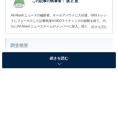
この記事の執筆者：
坂上 恵
All About ニュースの編集者。オールアバウトに入社後、SNSトレン
ドにフォーカスした記事執筆やSEOライティングの経験を経て、の
ちにAll About ニュースチームのメンバーに加入。現在は旅行・カル
...続きを読む
チャー・エンタメなどを中心に企画編集を担当。東京都出身。居酒
屋巡りとスポーツ観戦が生きがい。
調査概要
調査期間：2026年6月3日
続きを読む
調査方法：インターネット調査
調査対象：全国20〜70代の男女300人
※本調査は全国300人を対象に実施したもので、結
果は回答者の意見を集計したものであり、全体の意
見を断定的に示すものではありません