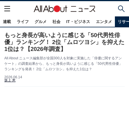
連載
ライフ
グルメ
社会
IT・ビジネス
エンタメ
リサ
もっと身長が高いように感じる「50代男性俳
優」ランキング！ 2位「ムロツヨシ」を抑えた
1位は？【2026年調査】
All About ニュース編集部が全国300人を対象に実施した「俳優に関するアン
ケート」の調査結果から、もっと身長が高いように感じる「50代男性俳優」
ランキングを発表！ 2位「ムロツヨシ」を抑えた1位は？
2026.06.14
坂上 恵