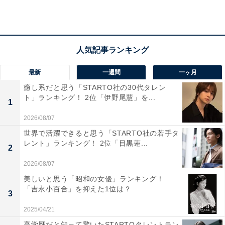
「170以上あると思っていた」(50代男性／愛知県)
「存在感のある役者さんなのでもう少し身長がある
最新
一週間
一ヶ月
ように感じられた」(30代女性／大阪府)
癒し系だと思う「STARTO社の30代タレン
ト」ランキング！ 2位「伊野尾慧」を...
1
2026/08/07
世界で活躍できると思う「STARTO社の若手タ
レント」ランキング！ 2位「目黒蓮...
2
2026/08/07
美しいと思う「昭和の女優」ランキング！
「吉永小百合」を抑えた1位は？
3
2025/04/21
高学歴だと知って驚いたSTARTOタレントラン