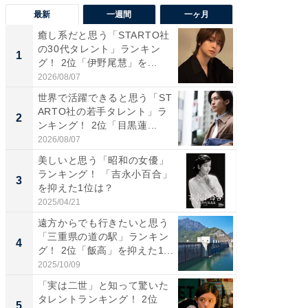
最新
一週間
一ヶ月
癒し系だと思う「STARTO社
癒し系だ
の30代タレント」ランキン
の若手
1
1
グ！ 2位「伊野尾慧」を...
グ！ 2
2026/08/07
2026/08/0
世界で活躍できると思う「ST
「パフ
ARTO社の若手タレント」ラ
思うST
2
2
ンキング！ 2位「目黒蓮...
ンキング
2026/08/07
2026/08/0
美しいと思う「昭和の女優」
ギャップ
ランキング！ 「吉永小百合」
RTO社
3
3
を抑えた1位は？
キング！
2025/04/21
2026/08/0
遠方からでも行きたいと思う
癒し系だ
「三重県の道の駅」ランキン
の30代
4
4
グ！ 2位「飯高」を抑えた1...
グ！ 2
2025/10/09
2026/08/0
「実は二世」と知って驚いた
「ファン
タレントランキング！ 2位
ARTO
5
5