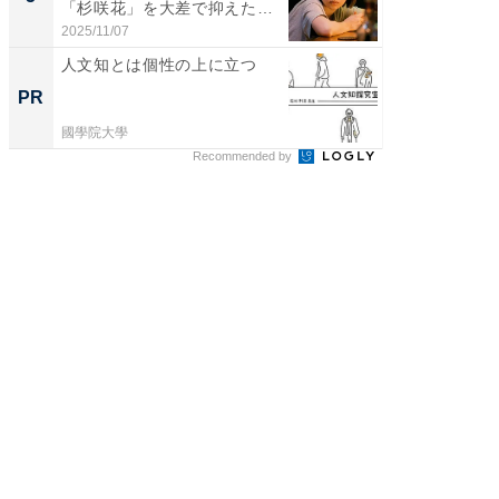
「杉咲花」を大差で抑えた1
グ！ 2
位...
2025/11/07
2026/08/0
人文知とは個性の上に立つ
八つの
マタノ
PR
PR
國學院大學
國學院大
Recommended by