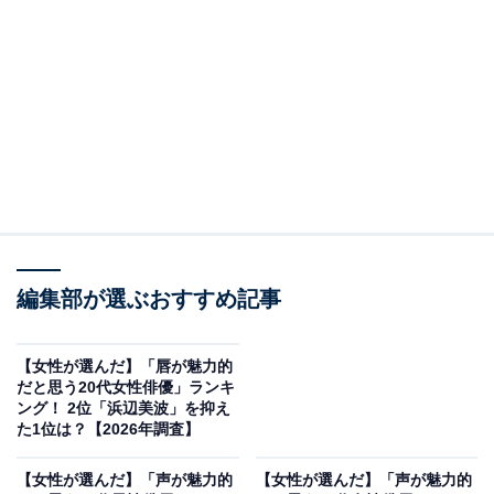
2位は、ぱっちりとした瞳と通った鼻筋が印象的な今田
美桜さん。横から見た際も、ボリュームのあるまつ毛と
綺麗な顎のラインが織りなすシルエットが非常に美し
く、まるでお人形のような整い方です。どの角度からカ
メラを向けられても映えるそのビジュアルは、まさに
「全方位美人」と言えます。
編集部が選ぶおすすめ記事
回答者コメント
【女性が選んだ】「唇が魅力的
だと思う20代女性俳優」ランキ
「どの角度から見ても綺麗」（30代女性／宮城県）
ング！ 2位「浜辺美波」を抑え
た1位は？【2026年調査】
【女性が選んだ】「声が魅力的
【女性が選んだ】「声が魅力的