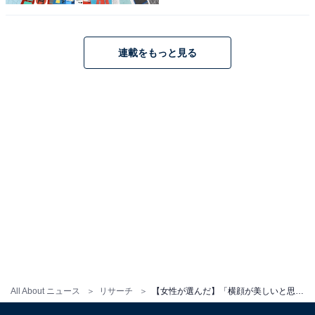
※記事内容は執筆時点のものです。最新の内容をご確認
ください
連載をもっと見る
次ページ
9位までのランキング結果を見る
All About ニュース
リサーチ
【女性が選んだ】「横顔が美しいと思う20代女性俳優」ランキング！ 2位「今田美桜」を抑えた1位は？【2026年調査】