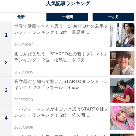
最新
一週間
一ヶ月
世界で活躍できると思う「STARTO社の若手タ
1位：中条あやみ／69票
レント」ランキング！ 2位「目黒蓮...
1
2026/08/07
癒し系だと思う「STARTO社の若手タレント」
ランキング！ 2位「松島聡」を抑え...
2
2026/08/05
高学歴だと知って驚いたSTARTOタレントラン
キング！ 2位「ラウール（Snow...
3
2025/07/13
「パフォーマンスがすごいと思うSTARTO社タ
レント」ランキング！ 2位「佐久間...
4
2026/08/06
View this post on Instagram