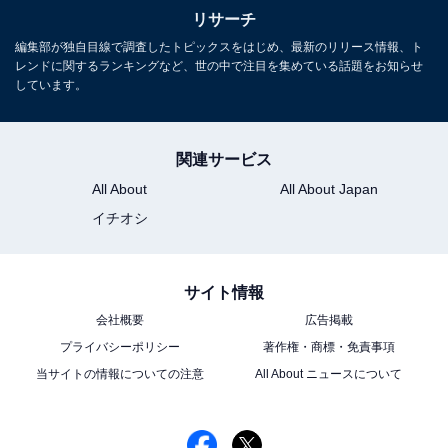
リサーチ
編集部が独自目線で調査したトピックスをはじめ、最新のリリース情報、ト
こちらもおすすめ
レンドに関するランキングなど、世の中で注目を集めている話題をお知らせ
しています。
【女性が選んだ】「唇が魅力的だと思う20代男
性俳優」ランキング！ 2位「北村匠海」を抑え
た1位は？【2026年調査】
関連サービス
All About
All About Japan
イチオシ
サイト情報
1
2
会社概要
広告掲載
プライバシーポリシー
著作権・商標・免責事項
当サイトの情報についての注意
All About ニュースについて