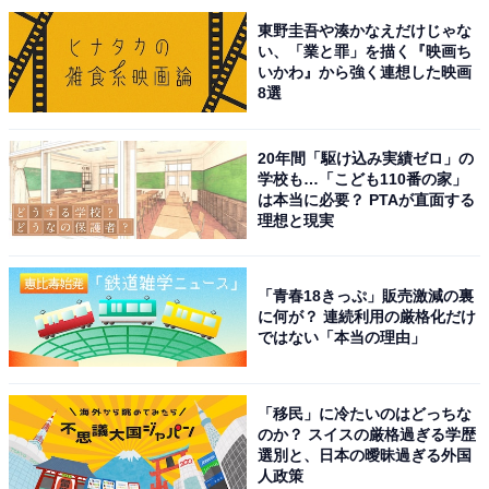
東野圭吾や湊かなえだけじゃな
「鼻筋がきれいでシュッとした美人なので横顔も綺
い、「業と罪」を描く『映画ち
麗だと思います」（30代女性／京都府）
いかわ』から強く連想した映画
8選
20年間「駆け込み実績ゼロ」の
「KATEのイメージキャラクターを務められ、お店
学校も…「こども110番の家」
は本当に必要？ PTAが直面する
で見るたびにメイクが映える方だと」（30代女性／
理想と現実
広島県）
「青春18きっぷ」販売激減の裏
に何が？ 連続利用の厳格化だけ
「外国人のような鼻の高さがある新しい時代の顔だ
ではない「本当の理由」
なと思いました」（40代女性／大阪府）
「移民」に冷たいのはどっちな
のか？ スイスの厳格過ぎる学歴
選別と、日本の曖昧過ぎる外国
※回答者からのコメントは原文ママです
人政策