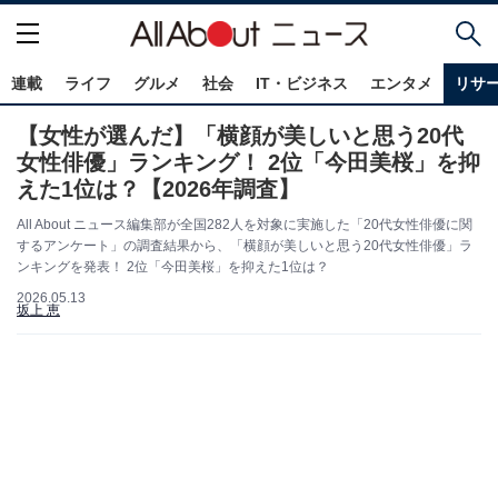
連載
ライフ
グルメ
社会
IT・ビジネス
エンタメ
リサ
【女性が選んだ】「横顔が美しいと思う20代
女性俳優」ランキング！ 2位「今田美桜」を抑
えた1位は？【2026年調査】
All About ニュース編集部が全国282人を対象に実施した「20代女性俳優に関
するアンケート」の調査結果から、「横顔が美しいと思う20代女性俳優」ラ
ンキングを発表！ 2位「今田美桜」を抑えた1位は？
2026.05.13
坂上 恵