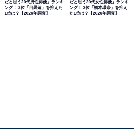
だと思う20代男性俳優」ランキ
だと思う20代女性俳優」ランキ
「日本人らしくもありながら海外ぽい美しさも垣間
ング！ 2位「目黒蓮」を抑えた
ング！ 2位「橋本環奈」を抑え
見える横顔」（20代女性／大阪府）
1位は？【2026年調査】
た1位は？【2026年調査】
「あんぱんでの演技の時横顔がきれいだと思った」
（60代女性／山口県）