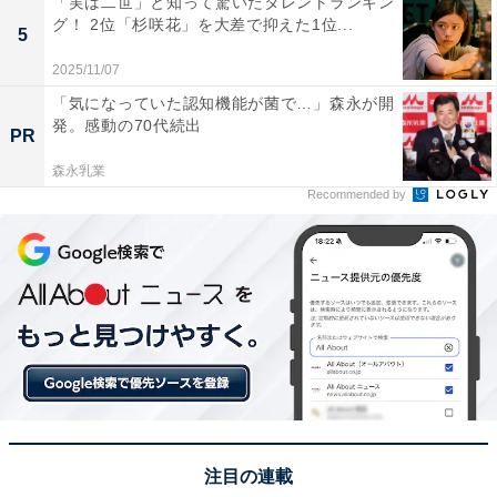
「実は二世」と知って驚いたタレントランキン
グ！ 2位「杉咲花」を大差で抑えた1位...
5
2025/11/07
「気になっていた認知機能が菌で…」森永が開
発。感動の70代続出
PR
森永乳業
Recommended by
1位に輝いたのは中条あやみさん。ハーフ特有の奥行き
のある骨格と、シャープなフェイスラインは、横から見
た時にその美しさが最大限に発揮されます。理想的なE
ライン（横顔の鼻先と下顎を結ぶライン）を持ってお
り、クールさと優雅さが同居したその横顔は、見る者を
圧倒する気品を放っています。
回答者コメント
注目の連載