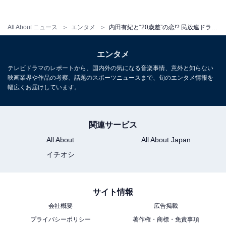
次ページ
俳優・寺西拓人の魅力は？
All About ニュース
エンタメ
内田有紀と“20歳差”の恋!? 民放連ドラ初主演「timelesz寺西拓人」の俳優としての魅力を徹底検証
エンタメ
テレビドラマのレポートから、国内外の気になる音楽事情、意外と知らない
映画業界や作品の考察、話題のスポーツニュースまで、旬のエンタメ情報を
幅広くお届けしています。
関連サービス
All About
All About Japan
イチオシ
サイト情報
会社概要
広告掲載
こちらもおすすめ
プライバシーポリシー
著作権・商標・免責事項
「STARTOアイドル」出演の夏ドラマを先取