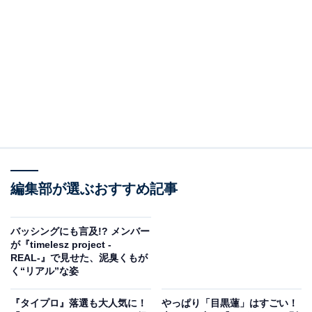
本作は、香水の最後の余韻を意味する「ラストノート」
をテーマに、生きてきた環境も人生も違い、年の差があ
る2人が恋する様子を描くオリジナルストーリーです。
内田さんが演じるのは、人生の酸いも甘いも経験した49
歳の一瀬葵。寺西さんは、自身が育った環境で夢を諦
め、気持ちにふたをして生きる30歳の樋口澄晴を演じま
す。
話題作の『ラストノート』に出演することで、一気に注
目を集めそうな寺西さん。この記事では、寺西さんのこ
編集部が選ぶおすすめ記事
れまでの出演作を振り返りながら、俳優としての魅力を
検証します。
バッシングにも言及!? メンバー
が『timelesz project -
※本記事で紹介している商品の購入やサービスの利用により、売上の一部が
REAL-』で見せた、泥臭くもが
オールアバウトに還元されることがあります。
く“リアル”な姿
俳優・寺西拓人のデビューからのプロフィール
『タイプロ』落選も大人気に！
やっぱり「目黒蓮」はすごい！