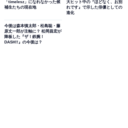
「timelesz」になれなかった候
大ヒット中の『ほどなく、お別
寺西さんは1994年12月生まれで、2008年に旧ジャニー
補生たちの現在地
れです』で示した俳優としての
進化
ズ事務所（現STARTO ENTERTAINMENT）へ入所しま
す。グループに属さないまま活動を行い、個人では舞台
今後は森本慎太郎・松島聡・藤
を中心にドラマや映画などに出演。2021年4月にジャニ
原丈一郎が主軸に？ 松岡昌宏が
降板した『ザ！鉄腕！
ーズJr.（現ジュニア）を卒業すると、その後は俳優班と
DASH!!』の今後は？
して本格的に演技の仕事に力を入れます。
そんな寺西さんの主戦場といえるのが、ミュージカルな
どの舞台です。これまで、『ロジャース／ハート』『マ
イ・フェア・レディ』『四月は君の嘘』『ダンス オブ ヴ
ァンパイア』などさまざまな作品に出演。人気が高い劇
団☆新感線の作品にも参加するなど、演技力を磨き続け
てきました。
🏰いよいよ明日5/10(土)開幕㊗
🧛‍♂️🦇『ダンス オブ ヴァンパイア』