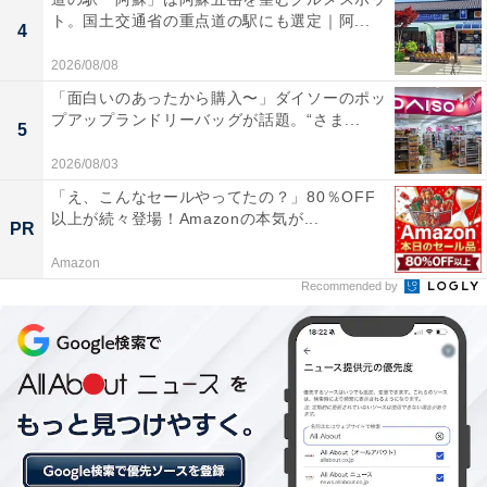
でしたが、高い表現力でイヤな奴をしっかりと表現し、
ト。国土交通省の重点道の駅にも選定｜阿...
4
高評価を得ました。
2026/08/08
「面白いのあったから購入〜」ダイソーのポッ
プアップランドリーバッグが話題。“さま...
5
2026/08/03
「え、こんなセールやってたの？」80％OFF
以上が続々登場！Amazonの本気が...
PR
Amazon
Recommended by
View this post on Instagram