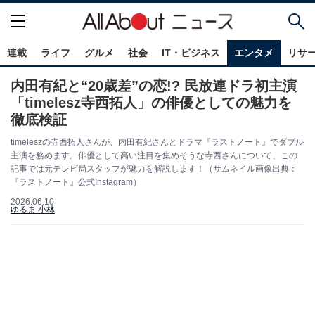
連載
ライフ
グルメ
社会
IT・ビジネス
エンタメ
リサ
内田有紀と“20歳差”の恋!? 民放連ドラ初主演
「timelesz寺西拓人」の俳優としての魅力を
徹底検証
timeleszの寺西拓人さんが、内田有紀さんとドラマ『ラストノート』でダブル
主演を務めます。俳優として高い注目を集めそうな寺西さんについて、この
記事では元テレビ局スタッフが魅力を解説します！（サムネイル画像出典：
『ラストノート』公式Instagram）
2026.06.10
ゆるま 小林