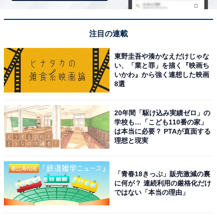
注目の連載
東野圭吾や湊かなえだけじゃな
い、「業と罪」を描く『映画ち
いかわ』から強く連想した映画
また、2026年4月から上演されたなにわ男子・大橋和也
8選
さんとダブル主演の『AmberS -アンバース-』では、謎の
多い流しのピアニスト・アランを演じ、素晴らしい演技
20年間「駆け込み実績ゼロ」の
を見せています。
学校も…「こども110番の家」
は本当に必要？ PTAが直面する
理想と現実
高い歌唱力とダンススキルを誇る寺西さんは、ミュージ
カルをはじめ舞台で輝く俳優です。今後もさまざまな作
品に出演することが予想され、ファンを楽しませてくれ
「青春18きっぷ」販売激減の裏
に何が？ 連続利用の厳格化だけ
そうです。
ではない「本当の理由」
あわせて読みたい