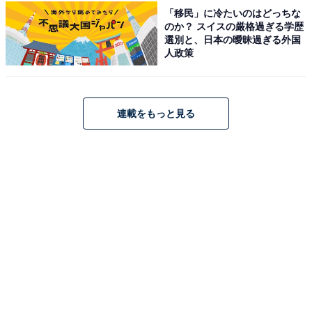
【寺西拓人】インスタフォロワーが5万→122
「移民」に冷たいのはどっちな
万に急増！ 大注目を浴びる“国民の元カレ”の
のか？ スイスの厳格過ぎる学歴
魅力とは
選別と、日本の曖昧過ぎる外国
人政策
連載をもっと見る
STAGE navi(ステージナビ)vol.110★表紙:大橋和也×寺西
拓人 (NIKKO MOOK)
Amazonで見る