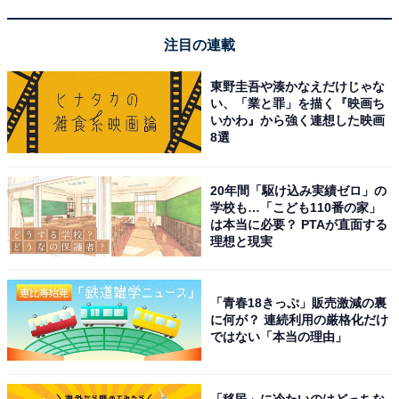
注目の連載
東野圭吾や湊かなえだけじゃな
い、「業と罪」を描く『映画ち
いかわ』から強く連想した映画
8選
20年間「駆け込み実績ゼロ」の
学校も…「こども110番の家」
は本当に必要？ PTAが直面する
理想と現実
こちらもおすすめ
『タイプロ』落選も大人気に！ 「timelesz」に
なれなかった候補生たちの現在地
「青春18きっぷ」販売激減の裏
に何が？ 連続利用の厳格化だけ
ではない「本当の理由」
「移民」に冷たいのはどっちな