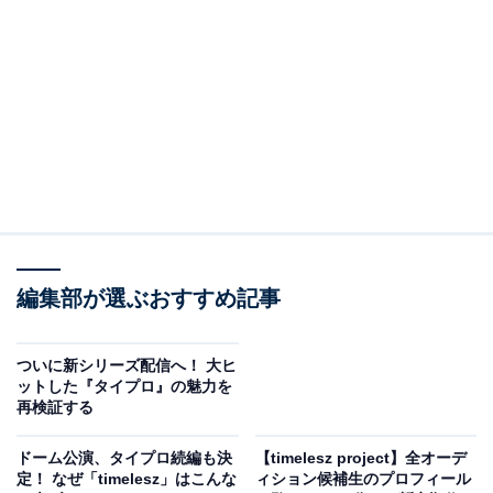
力を解説します。
※若干のネタバレ要素を含みます。『タイプロ2』を未
視聴の方は注意してください
※本記事で紹介している商品の購入やサービスの利用により、売上の一部が
オールアバウトに還元されることがあります。
『timelesz project -REAL-』で描かれるメンバー
たちの本音
編集部が選ぶおすすめ記事
配信された『タイプロ2』では、新メンバーだけでな
く、オリジナルメンバーの佐藤勝利さん、菊池風磨さ
ついに新シリーズ配信へ！ 大ヒ
ん、松島聡さんの苦悩も描かれています。『タイプロ』
ットした『タイプロ』の魅力を
再検証する
では審査員だった3人が新メンバーと合流し、より進化
しようと奮闘。特に、『タイプロ2』VOL1では松島さん
ドーム公演、タイプロ続編も決
【timelesz project】全オーデ
の葛藤や本音が存分に見られます。
定！ なぜ「timelesz」はこんな
ィション候補生のプロフィール