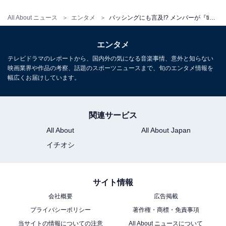
All About ニュース
エンタメ
バッシングにも言及!? メンバーが『timelesz project -REAL-』で見せた、泥臭くもがく“リアル”な姿
エンタメ
テレビドラマのレポートから、国内外の気になる音楽事情、意外と知らない
映画業界や作品の考察、話題のスポーツニュースまで、旬のエンタメ情報を
幅広くお届けしています。
関連サービス
All About
All About Japan
イチオシ
サイト情報
会社概要
広告掲載
プライバシーポリシー
著作権・商標・免責事項
当サイトの情報についての注意
All About ニュースについて