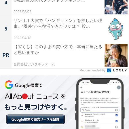
O社所属の30代タレントランキング...
込みを公表しました。
4
2026/08/02
サンリオ大賞で「ハンギョドン」を推したい理
由。“圏外”から復活できたワケは？ 投...
5
2023/04/18
【宝くじ】このままの買い方で、本当に当たる
と思いますか
PR
timelesz project -AUDITION- Special Edition「軌跡」
(初回限定盤) [Blu-ray]
合同会社デジタルファーム
Amazonで見る
Recommended by
次ページ
バッシングに言及する場面も……