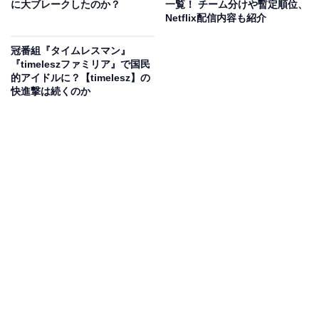
に大ブレークしたのか？
一覧！ チーム分けや暫定順位、
Netflix配信内容も紹介
「episode 01」は、オーディションの最終審査が終わっ
た直後からカメラが密着。加入の喜びを爆発させる新メ
冠番組『タイムレスマン』
『timeleszファミリア』で国民
ンバーたちの初々しい表情が見られます。初仕事の様子
的アイドルに？【timelesz】の
やスタッフとの濃密な打ち合わせまでが映され、なかな
快進撃は続くのか
か知ることができない“アイドルの裏側”が見られる貴重
な作品です。
◆配信開始
『timelesz project -REAL-』VOL1
最終審査直後から
8 人体制となって初めて挑む
アリーナツアーの裏側に完全密着！
VOL2は【2月15日】