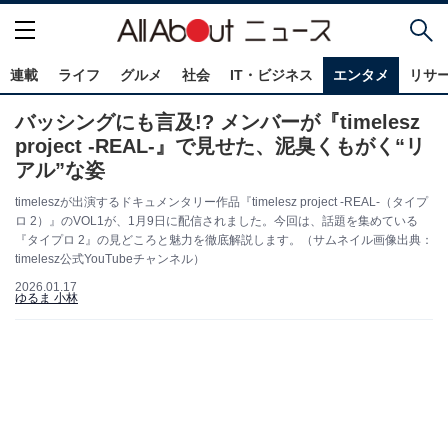
連載
ライフ
グルメ
社会
IT・ビジネス
エンタメ
リサ
バッシングにも言及!? メンバーが『timelesz
project -REAL-』で見せた、泥臭くもがく“リ
アル”な姿
timeleszが出演するドキュメンタリー作品『timelesz project -REAL-（タイプ
ロ 2）』のVOL1が、1月9日に配信されました。今回は、話題を集めている
『タイプロ 2』の見どころと魅力を徹底解説します。（サムネイル画像出典：
timelesz公式YouTubeチャンネル）
2026.01.17
ゆるま 小林