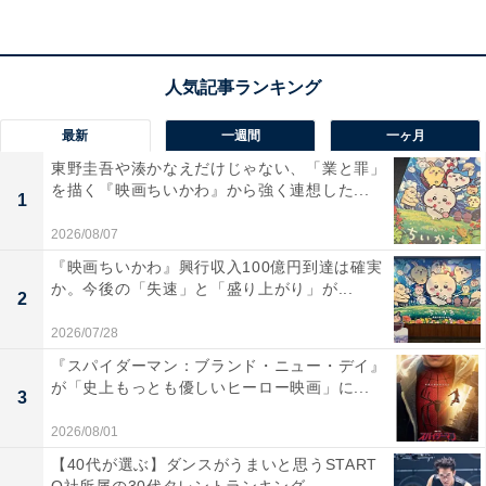
Netflixで世界独占配信！
@timelesz_proj
#タイプロREAL
#タイプロ2
#ネトフリでタイプロ
pic.twitter.com/tf9tmBzmK6
— Netflix Japan | ネットフリックス (@NetflixJP)
最新
一週間
一ヶ月
January 9, 2026
東野圭吾や湊かなえだけじゃない、「業と罪」
を描く『映画ちいかわ』から強く連想した...
1
序盤は和やかな密着映像が続くのですが、「episode
2026/08/07
01」の中盤で徐々に“タイプロらしさ”が出始めます。
『映画ちいかわ』興行収入100億円到達は確実
『タイプロ』のおかげで一気に知名度が上がり、現在は
か。今後の「失速」と「盛り上がり」が...
2
バブルが起きていると話すオリジナルメンバーたち。こ
2026/07/28
の異常な人気はいつまでも続かないとインタビューで明
『スパイダーマン：ブランド・ニュー・デイ』
かし、8人になったことで新たな仕掛けが必要だと語り
が「史上もっとも優しいヒーロー映画」に...
ます。菊池さんは、「最後じゃねえかな、これが。この
3
チャンスが」と告白。新メンバーだけでなく、佐藤さ
2026/08/01
ん、菊池さん、松島さんも最後のチャンスにかける意気
【40代が選ぶ】ダンスがうまいと思うSTART