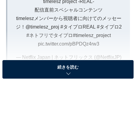
timelesz project -REAL-
配信直前スペシャルコンテンツ
timeleszメンバーから視聴者に向けてのメッセー
ジ！
@timelesz_proj
#タイプロREAL
#タイプロ2
#ネトフリでタイプロ
#timelesz_project
pic.twitter.com/pBPDQz4rw3
— Netflix Japan | ネットフリックス (@NetflixJP)
January 8, 2026
続きを読む
タイプロの最終審査直後から密着を開始し、8人体制と
して初のアリーナツアー、2025年年末のドーム公演に向
けた、メンバーの葛藤や苦悩が描かれています。2026年
2月15日からはVOL2（全6話）も配信され、2026年も
『タイプロ』シリーズが多くの視聴者を感動させそうで
す。そこで、これまでタイプロを詳しく解説してきた筆
者が、配信がスタートしたばかりの『タイプロ2』の魅