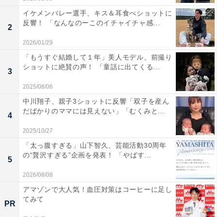
イケメンバレー選手、キス＆耳食べショットに
反響！ 「なんなのーこのイチャイチャ感...
2
2026/01/29
「もうすぐ結婚して１年」美人モデル、前撮り
ショットに絶賛の声！ 「童話に出てくる...
3
2025/08/06
中川翔子、親子3ショットに反響「双子を産ん
だばかりのママには見えない」「むくみと...
4
2025/10/27
「太っ腹すぎる」山下智久、芸能活動30周年
の“贅沢すぎる”企画を発表！ 「やばす...
5
2026/08/08
アマゾンで大人気！血圧対策はコーヒーに足し
てみて
PR