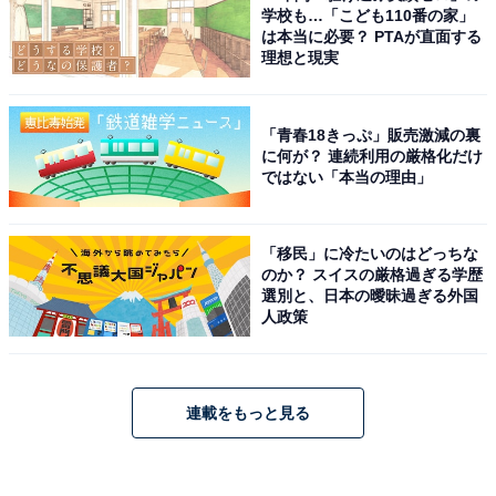
学校も…「こども110番の家」
は本当に必要？ PTAが直面する
理想と現実
「青春18きっぷ」販売激減の裏
に何が？ 連続利用の厳格化だけ
ではない「本当の理由」
「移民」に冷たいのはどっちな
のか？ スイスの厳格過ぎる学歴
選別と、日本の曖昧過ぎる外国
人政策
連載をもっと見る