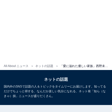
All About ニュース
ネットの話題
「愛に溢れた優しい家族」西野未姫、別荘でBBQを楽しむプライベート動画公開「子供の成長って早いね」
ネットの話題
国内外のSNSで話題の人＆トピックをタイムリーにお届けします。知ってる
だけでちょっと得する、なんだか楽しい気分になれる、ネット発「知ら（な
きゃ）損」ニュースが盛りだくさん。