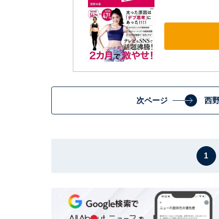
次ページ
西
1