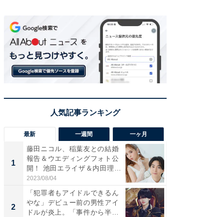
最新
一週間
一ヶ月
藤田ニコル、稲葉友との結婚
「さす
報告＆ウエディングフォト公
は」高
1
1
開！ 池田エライザ＆内田理
災地を
央...
「カ...
2023/08/04
2026/08/0
「犯罪者もアイドルできるん
「女の
やな」デビュー前の男性アイ
介、バ
2
2
ドルが炎上。「事件から半年
らのプレ