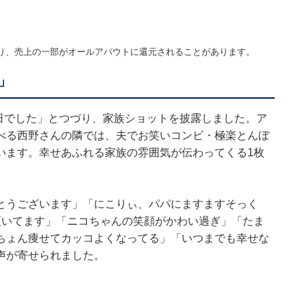
！
り、売上の一部がオールアバウトに還元されることがあります。
」
念日でした」とつづり、家族ショットを披露しました。ア
べる西野さんの隣では、夫でお笑いコンビ・極楽とんぼ
います。幸せあふれる家族の雰囲気が伝わってくる1枚
とうございます」「にこりぃ、パパにますますそっく
頂いてます」「ニコちゃんの笑顔がかわい過ぎ」「たま
ちょん痩せてカッコよくなってる」「いつまでも幸せな
声が寄せられました。