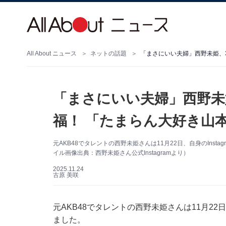
All About ニュース
ネットの話題
「まさにいい夫婦」西野未姫、
「まさにいい夫婦」西野未
福！ 「たまらん大好き山
元AKB48でタレントの西野未姫さんは11月22日、自身のIns
イル画像出典：西野未姫さん公式Instagramより）
2025.11.24
古原 美咲
元AKB48でタレントの西野未姫さんは11月22日
ました。