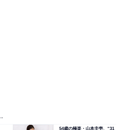
似
54歳の極楽・山本圭壱、“31