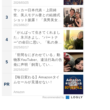
も...
愛...
2026/03/25
2026/08/0
サッカー日本代表・上田綺
「脚が
世、美人モデル妻との結婚式
横川尚
3
3
ショット披露！ 「美男美女」
ムキな姿
「...
刃...
2023/06/27
2026/08/0
「がんばって生きてくれまし
「え、
た」氷川きよし、“パートナ
芸人、2
4
4
ー”の命日に思い。「私の身
エットに
体...
2025/02/17
2026/08/0
「世間をにぎわせている」動
「脳がバ
物系YouTuber、違法行為の告
装姿が話
5
5
発に声明「飼育してい...
のお父さ
2025/02/07
2026/08/0
【毎日変わる】Amazonタイ
全国の
ムセールが見逃せない！
付きの
PR
PR
Amazon
COCO VIL
Recommended by