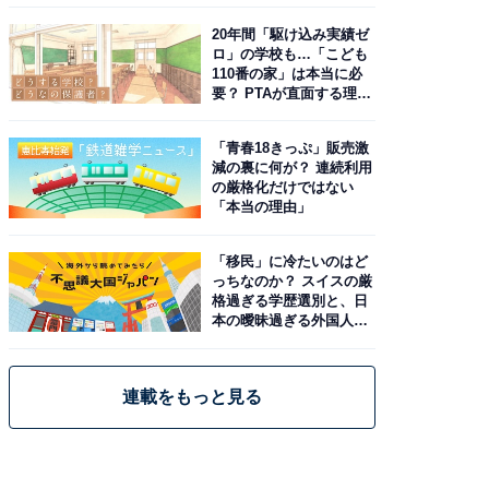
20年間「駆け込み実績ゼ
ロ」の学校も…「こども
110番の家」は本当に必
要？ PTAが直面する理想
と現実
「青春18きっぷ」販売激
減の裏に何が？ 連続利用
の厳格化だけではない
「本当の理由」
「移民」に冷たいのはど
っちなのか？ スイスの厳
格過ぎる学歴選別と、日
本の曖昧過ぎる外国人政
策
連載をもっと見る