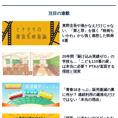
「風がささやく離れの宿 山あかり」は全室露天風
呂付きの離れで「美人の湯」を満喫できる宿
注目の連載
東野圭吾や湊かなえだけじゃな
い、「業と罪」を描く『映画ち
いかわ』から強く連想した映画
8選
20年間「駆け込み実績ゼロ」の
学校も…「こども110番の家」
は本当に必要？ PTAが直面する
理想と現実
「青春18きっぷ」販売激減の裏
に何が？ 連続利用の厳格化だけ
ではない「本当の理由」
風がささやく離れの宿 山あかり（画像：「風がささやく離れの宿 山あか
「移民」に冷たいのはどっちな