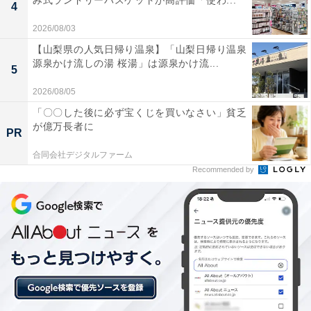
み式ランドリーバスケットが高評価「使わ...
4
あわせて読みたい
2026/08/03
【武雄温泉の人気ホテル】「ホテル春慶屋」
【山梨県の人気日帰り温泉】「山梨日帰り温泉
は100％かけ流しの展望露天風呂が自慢
源泉かけ流しの湯 桜湯」は源泉かけ流...
5
2026/08/05
「〇〇した後に必ず宝くじを買いなさい」貧乏
が億万長者に
PR
合同会社デジタルファーム
Recommended by