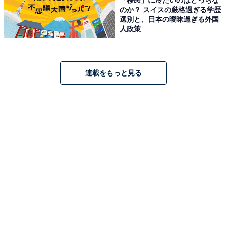
り」公式Webサイトより）
のか？ スイスの厳格過ぎる学歴
選別と、日本の曖昧過ぎる外国
古湯温泉の「風がささやく離れの宿 山あかり」は、全室
人政策
が「露天風呂付離れ客室」の静かな宿です。温泉は「美
人の湯」と呼ばれるぬる湯で、「大浴場 ～月のあかり
～」の「岩の内湯-三日月-」や半露天の「石のお風呂-十
連載をもっと見る
五夜-」で堪能できます。食事は「食事処 竈房山苞」に
て、地元食材にこだわった自慢の料理を楽しめます。
楽天トラベルでホテルを見る