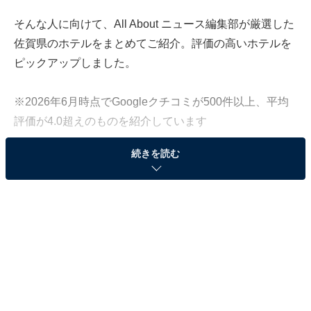
そんな人に向けて、All About ニュース編集部が厳選した
佐賀県のホテルをまとめてご紹介。評価の高いホテルを
ピックアップしました。
※2026年6月時点でGoogleクチコミが500件以上、平均
評価が4.0超えのものを紹介しています
続きを読む
この記事の執筆者：
All About ニュース お買
いもの部
Amazonのセール商品から売れ筋ランキングまで、毎日のお買いも
のがもっと楽しく、もっとお得になる情報をお届け。編集部員によ
る独自レビューなど、ここでしか手に入らない情報も満載です。
...続きを読む
※本記事で紹介している商品の購入やサービスの利用により、売上の一部が
オールアバウトに還元されることがあります。