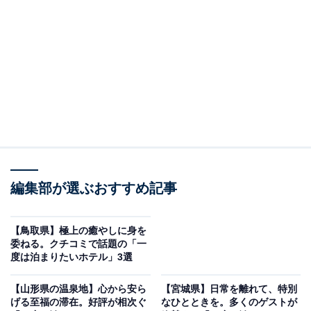
「ホテル春慶屋」は100％かけ流しの展望露天風呂
が自慢
編集部が選ぶおすすめ記事
【鳥取県】極上の癒やしに身を
委ねる。クチコミで話題の「一
度は泊まりたいホテル」3選
【山形県の温泉地】心から安ら
【宮城県】日常を離れて、特別
ホテル春慶屋（画像：「ホテル春慶屋」公式Webサイトより）
げる至福の滞在。好評が相次ぐ
なひとときを。多くのゲストが