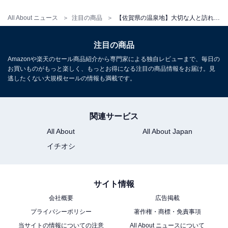
アクセス
All About ニュース
注目の商品
【佐賀県の温泉地】大切な人と訪れたい上質な空間。熱い支持を集める「一度は泊まりたいホテル」3選【武雄温泉・古湯温泉・嬉野温泉】
所在地：佐賀県佐賀市富士町古湯792-1
注目の商品
交通手段：福岡方面から車で約1時間、長崎方面から車
で約1時間半／博多駅から特急で佐賀駅へ、佐賀駅バス
Amazonや楽天のセール商品紹介から専門家による独自レビューまで、毎日の
お買いものがもっと楽しく、もっとお得になる注目の商品情報をお届け。見
センターよりバスで「古湯温泉前」下車
逃したくない大規模セールの情報も満載です。
料金
関連サービス
大人1名（参考価格）：2万3000円
All About
All About Japan
※料金は公式Webサイト参考価格
イチオシ
※プラン・部屋により価格は変動します
チェックイン・チェックアウト
サイト情報
チェックイン：15:00
会社概要
広告掲載
チェックアウト：10:00
プライバシーポリシー
著作権・商標・免責事項
※プランにより時間が異なる可能性があります
当サイトの情報についての注意
All About ニュースについて