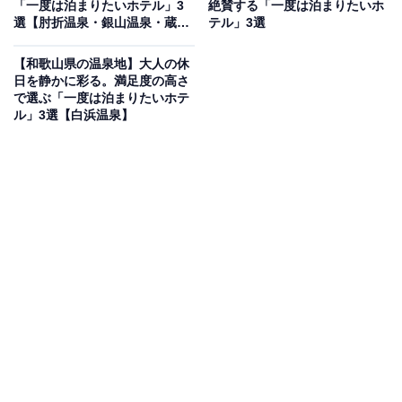
「一度は泊まりたいホテル」3
絶賛する「一度は泊まりたいホ
「ホテル春慶屋」は、武雄温泉で唯一の100％かけ流し
選【肘折温泉・銀山温泉・蔵王
テル」3選
展望露天風呂を楽しめる宿です。最上階の展望露天風呂
温泉】
（男湯・女湯）からは、武雄の街並みを眺めながら、肌
【和歌山県の温泉地】大人の休
日を静かに彩る。満足度の高さ
に吸い付くような「美人の湯」を堪能できます。料理は
で選ぶ「一度は泊まりたいホテ
取扱指定店に認定された「特選・佐賀牛」の会席料理が
ル」3選【白浜温泉】
絶品。シモンズベッドを備えた和モダンな客室も好評で
す。
楽天トラベルでホテルを見る