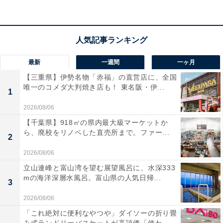
アクセス
所在地：佐賀県武雄市武雄町武雄7407
交通手段：長崎自動車道 武雄・北方ICより車で約15分／
JR佐世保線 武雄温泉駅より徒歩約15分（無料送迎あ
最新
一週間
一ヶ月
り・事前予約制）
【三重県】伊勢名物「赤福」の直営店に、全国
唯一のコメダ大判焼き店も！ 東名阪・伊...
1
料金
2026/08/06
大人1名（参考価格）：1万1000円
【千葉県】918㎡の県内最大級マーケットか
※料金は公式Webサイト参考価格
ら、廃校をリノベした直売所まで。ファー...
2
※プラン・部屋により価格は変動します
2026/08/06
立山連峰と富山湾を望む展望風呂に、水深333
チェックイン・チェックアウト
mの海洋深層水風呂。富山県の人気日帰...
3
チェックイン：15:00
2026/08/06
チェックアウト：10:00
「これ絶対に便利なやつや」ダイソーの折り畳
※プランにより時間が異なる可能性があります