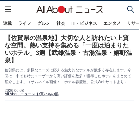
連載
ライフ
グルメ
社会
IT・ビジネス
エンタメ
リサ
【佐賀県の温泉地】大切な人と訪れたい上質
な空間。熱い支持を集める「一度は泊まりた
いホテル」3選【武雄温泉・古湯温泉・嬉野温
泉】
佐賀県には、多様なニーズに応える魅力的なホテルが数多く存在します。今
回は、中でも特にユーザーから高い評価を数多く獲得したホテルをまとめて
紹介します。（サムネイル画像：「ホテル春慶屋」公式Webサイトより）
2026.06.08
All About ニュース お買いもの部