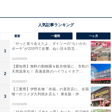
真岡駅より無料送迎バスまたはタクシーで約10分です。
無料駐車場230台を完備しています。
料金
※フリータイムコースには館内着（大人/シニアのみ）が
最新
一週間
一ヶ月
含まれます。タオルセットのレンタルは別途220円で
「やっと巡り会えたよ」ダイソーの“ちいかわ
す。
ポーチ”が220円で反響。ぬい活＆防災...
1
平日：大人（フリータイム） 1,380円 / 大人（120分）
2026/08/06
780円
【愛知県】無料の動物園＆観光牧場に、市初の
土・日・祝：大人（フリータイム） 1,480円 / 大人（120
天然温泉も！ 高速道路のハイウェイオア...
2
分） 880円
2026/08/07
宿泊可否
【三重県】伊勢名物「赤福」の直営店に、全国
唯一のコメダ大判焼き店も！ 東名阪・伊...
3
宿泊：可（隣接する「真岡いがしら温泉 ホテルチャット
2026/08/06
パレス」にて宿泊可能です。和室、洋室のほか、グラン
ピング体験ができるドームテントやキャビンも用意され
「15分で完成してめちゃ楽しかった」3COINS