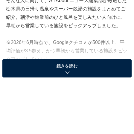
そんな人に向けて、All About ニュース編集部が厳選した
栃木県の日帰り温泉やスーパー銭湯の施設をまとめてご
紹介。朝活や始業前のひと風呂を楽しみたい人向けに、
早朝から営業している施設をピックアップしました。
※2026年6月時点で、Googleクチコミが500件以上、平
均評価が3.5超え、かつ早朝から営業している施設をピッ
クアップしています
続きを読む
＞各施設の営業時間と料金をチェックする
この記事の執筆者：
All About ニュース編集
部
「All About ニュース」は、ネットの話題から世の中の動きまで、暮
らしの中にあふれる「なぜ？」「どうして？」を分かりやすく伝え
るAll About発のニュースメディアです。お金や仕事、恋愛、ITに関
...続きを読む