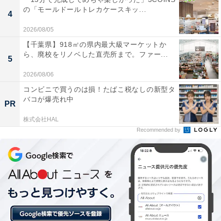
の「モールドールトレカケースキッ...
ています）
4
2026/08/05
あわせて読みたい
【千葉県】918㎡の県内最大級マーケットか
【栃木県の人気温泉】「真岡いがしら温泉 お
ら、廃校をリノベした直売所まで。ファー...
5
ふろcafé いちごの湯」は土日祝6時から営業
する化石水型天然温泉施設
2026/08/06
コンビニで買うのは損！たばこ税なしの新型タ
バコが爆売れ中
PR
株式会社HAL
Recommended by