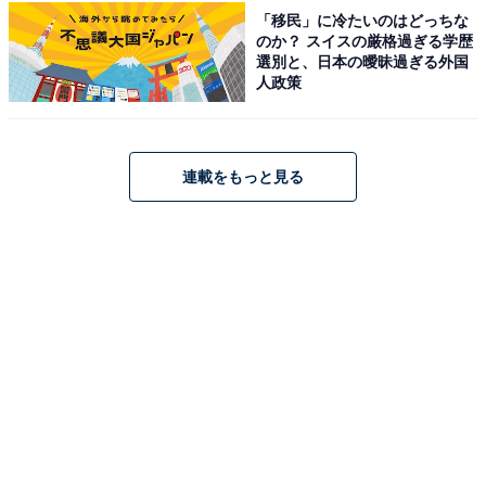
「移民」に冷たいのはどっちな
のか？ スイスの厳格過ぎる学歴
選別と、日本の曖昧過ぎる外国
人政策
「市営もとゆ温泉」公式Webサイトより
山並みを望む大きな窓のある開放的な浴室で、温度が異
なる「高温層」「低温層」の2つの内湯と情緒ある「岩
連載をもっと見る
風呂風の露天風呂」を楽しめます。公共施設ながら清掃
が行き届いており、泉質の良さから肌がすべすべになる
と評判。朝7時から営業しているため地元住民だけでな
く観光客にも朝風呂として人気の施設です。
営業時間
7:00〜21:00
アクセス
所在地：栃木県さくら市喜連川6620-1