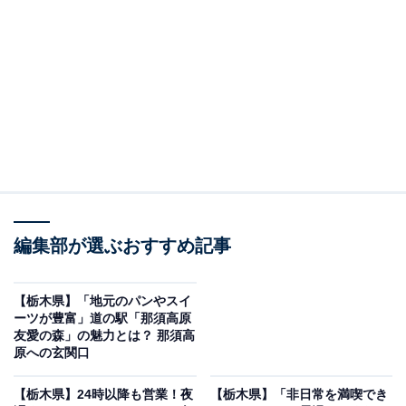
する疑問に対して専門家が分かりやすく回答するほか、エンタメ情
報やSNSで話題のトピックスを紹介しています。
「真岡いがしら温泉 おふろcafé いちごの湯」は真
岡の魅力が詰まったリラックス空間
編集部が選ぶおすすめ記事
【栃木県】「地元のパンやスイ
ーツが豊富」道の駅「那須高原
友愛の森」の魅力とは？ 那須高
原への玄関口
【栃木県】24時以降も営業！夜
【栃木県】「非日常を満喫でき