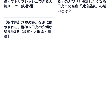
遅くでもリフレッシュできる人
る」のんびりと長湯したくなる
「真岡いがしら温泉 おふろcafé いちごの湯」公式Webサイトより
気スーパー銭湯5選
日光市の名所「川治温泉」の魅
力とは？
地下1,500mから湧き出す「化石水型温泉」を露天風呂・
内湯・ドライサウナ・深さ約100cmの水風呂で楽しめま
【栃木県】渓谷の静かな湯に癒
やされる。那須＆日光の穴場な
す。8,000冊以上のコミック・雑誌が揃うブックストリー
温泉地3選【板室・大田原・川
トや無料コーヒー、真岡産いちごを使った名物スイーツ
治】
などおふろcaféならではの充実した環境が整っていま
す。土日祝は朝6時から朝割を利用して早い時間から温
泉やサウナを楽しむことができます。
営業時間
平日：10:00～23:00 / 土日祝：6:00～23:00
アクセス
所在地：栃木県真岡市下籠谷21
アクセス：北関東自動車道「真岡IC」より車で約5分。