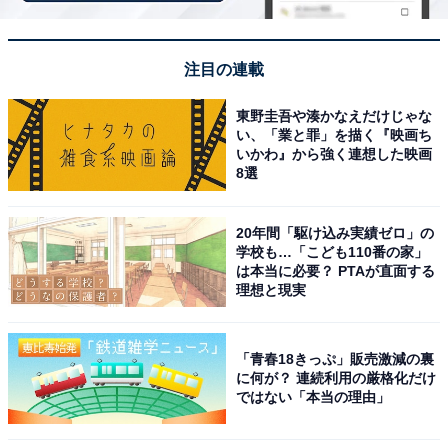
注目の連載
東野圭吾や湊かなえだけじゃな
「市営もとゆ温泉」は開放感あふれる内湯と岩風
い、「業と罪」を描く『映画ち
呂風の露天風呂が魅力
いかわ』から強く連想した映画
8選
20年間「駆け込み実績ゼロ」の
学校も…「こども110番の家」
は本当に必要？ PTAが直面する
理想と現実
「青春18きっぷ」販売激減の裏
に何が？ 連続利用の厳格化だけ
ではない「本当の理由」