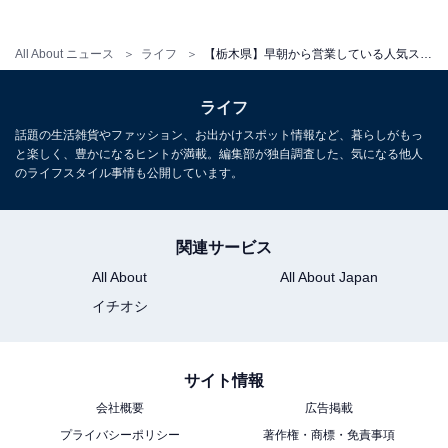
料金
All About ニュース
ライフ
【栃木県】早朝から営業している人気スパ・日帰り温泉4選！ 極上の環境で朝活やモーニング温泉を満喫
※午後5時以降は夜間割引料金が適用されます。乳幼児
ライフ
は無料です
話題の生活雑貨やファッション、お出かけスポット情報など、暮らしがもっ
平日：500円（17時以降400円）
と楽しく、豊かになるヒントが満載。編集部が独自調査した、気になる他人
土・日・祝：500円（17時以降400円）
のライフスタイル事情も公開しています。
宿泊可否
関連サービス
宿泊：不可（日帰り入浴施設として案内されているた
All About
All About Japan
め）
イチオシ
あわせて読みたい
【栃木県の人気温泉】「市営もとゆ温泉」は
サイト情報
早朝7時から営業する開放感あふれる内湯と
露天風呂が自慢の施設
会社概要
広告掲載
プライバシーポリシー
著作権・商標・免責事項