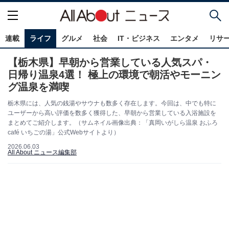
連載
ライフ
グルメ
社会
IT・ビジネス
エンタメ
リサ
【栃木県】早朝から営業している人気スパ・
日帰り温泉4選！ 極上の環境で朝活やモーニン
グ温泉を満喫
栃木県には、人気の銭湯やサウナも数多く存在します。今回は、中でも特に
ユーザーから高い評価を数多く獲得した、早朝から営業している入浴施設を
まとめてご紹介します。（サムネイル画像出典：「真岡いがしら温泉 おふろ
café いちごの湯」公式Webサイトより）
2026.06.03
All About ニュース編集部