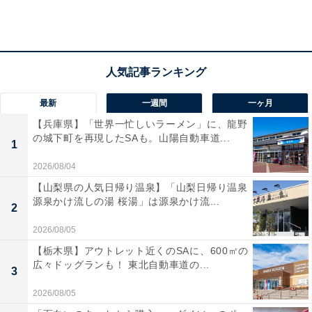
また、川沿いには「かわじい」のキャラクターで親しま
れる足湯スポットが点在しており、散策の途中に気軽に
休憩することも可能です。近隣には、迫力ある渓谷を見
下ろす「むささび橋」や、縁結びのスポットとして知ら
れる「黄金橋」など、歴史と自然を感じられる名所が数
最新
一週間
一ヶ月
多くあります。
【兵庫県】「世界一忙しいラーメン」に、龍野
の城下町を再現したSAも。山陽自動車道...
さらに、車を少し走らせれば鬼怒川温泉や湯西川温泉へ
1
もアクセス可能。地元で愛される「キャベツメンチ」な
2026/08/04
どの素朴なグルメを味わいながら、豊かな水と緑に囲ま
【山梨県の人気日帰り温泉】「山梨日帰り温泉
源泉かけ流しの湯 桜湯」は源泉かけ流...
れた静寂のひとときを過ごすことができます。
2
2026/08/05
【栃木県】アウトレット近くのSAに、600㎡の
広々ドッグランも！ 東北自動車道の...
3
2026/08/05