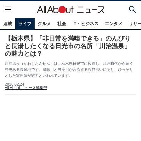
連載
ライフ
グルメ
社会
IT・ビジネス
エンタメ
リサ
【栃木県】「非日常を満喫できる」のんびり
と長湯したくなる日光市の名所「川治温泉」
の魅力とは？
川治温泉（かわじおんせん）は、栃木県日光市に位置し、江戸時代から続く
歴史ある温泉地です。鬼怒川と男鹿川が合流する渓谷沿いにあり、ひっそり
とした雰囲気が魅力といわれています。
2026.02.24
All About ニュース編集部