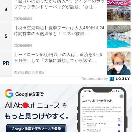
「面白いのあったから購入〜」ダイソーのポッ
プアップランドリーバッグが話題。“さま...
4
2026/08/03
【羽田空港周辺】夏季プールは大人450円＆24
時間営業の天然温泉も！ コスパ抜群...
5
2026/08/04
カードローン50万円以上の人は、返済を3～6
ヶ月停止して『大幅に減額してから返済...
「非日常を満喫できる」
PR
渋谷法務総合事務所
これまでにAll About ニュース編集部が実施したアンケー
Recommended by
ト調査では、下記のような評価が寄せられています。
「雪に覆われた鬼怒川渓谷の景色を眺めながら露天
に浸かれ、湯けむりと白銀の対比が美しく、静かな
温泉街で非日常を満喫できるから」（40代男性／静
岡県）