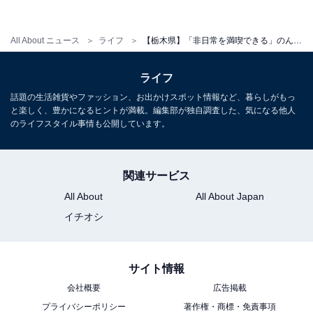
All About ニュース
ライフ
【栃木県】「非日常を満喫できる」のんびりと長湯したくなる日光市の名所「川治温泉」の魅力とは？
ライフ
話題の生活雑貨やファッション、お出かけスポット情報など、暮らしがもっ
と楽しく、豊かになるヒントが満載。編集部が独自調査した、気になる他人
のライフスタイル事情も公開しています。
関連サービス
All About
All About Japan
イチオシ
サイト情報
会社概要
広告掲載
プライバシーポリシー
著作権・商標・免責事項