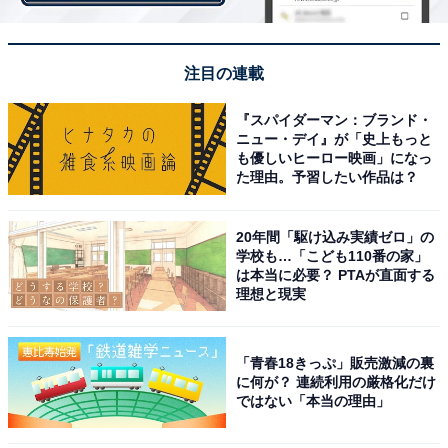
注目の連載
「冬景色の温泉街を歩くだけでも楽しそうだからで
す」（40代女性／青森県）
『スパイダーマン：ブランド・
ニュー・デイ』が「史上もっと
も優しいヒーロー映画」になっ
た理由。予習したい作品は？
「落ち着いた温泉街でおきにいりだからです」（30
代女性／東京都）
20年間「駆け込み実績ゼロ」の
学校も…「こども110番の家」
は本当に必要？ PTAが直面する
理想と現実
「山に囲まれた落ち着いた温泉街の雰囲気が良く、
冬の雪景色が似合いそうだと思ったからです」（30
「青春18きっぷ」販売激減の裏
代女性／青森県）
に何が？ 連続利用の厳格化だけ
ではない「本当の理由」