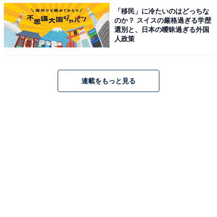
「実際訪れましたが雪も見られて静かで良いところ
「移民」に冷たいのはどっちな
です」（40代男性／神奈川県）
のか？ スイスの厳格過ぎる学歴
選別と、日本の曖昧過ぎる外国
人政策
※All About ニュース編集部が実施した「冬に行きたい温
泉地」に関するアンケートより抜粋（調査期間：2026年
1月14～15日、回答者250人）
連載をもっと見る