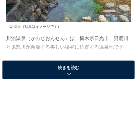
川治温泉（写真はイメージです）
川治温泉（かわじおんせん）は、栃木県日光市、男鹿川
と鬼怒川が合流する美しい渓谷に位置する温泉地です。
その歴史は古く、江戸時代に起こった洪水の後、河原に
続きを読む
湧き出しているのが発見されたと言い伝えられていま
す。かつては会津西街道の宿場町として栄え、多くの旅
人の疲れを癒してきました。
泉質はアルカリ性単純温泉で、肌に優しくさらりとした
お湯が特徴です。
川のせせらぎを間近に聞きながら楽しめる露天風呂をは