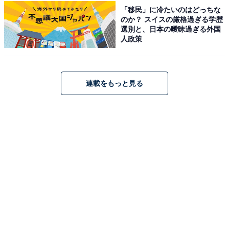
家でした。永遠のトップスターである木村拓哉さんと、
「移民」に冷たいのはどっちな
のか？ スイスの厳格過ぎる学歴
抜群のスタイルと美貌を維持し続ける工藤静香さん。そ
選別と、日本の曖昧過ぎる外国
してモデルとして鮮烈なデビューを飾り、世界的ハイブ
人政策
ランドのアンバサダーも務めるCocomiさんとKōki,さん
という完璧な布陣です。どこを切り取っても絵になる美
しすぎるビジュアル最強の一家といえます。
連載をもっと見る
回答者コメント
「正真正銘の遺伝子の強さ」（30代女性／福岡県）
「やはりお父さんが王道のイケメンなのでその遺伝
子が強く出ている感じがするので」（40代女性／千
葉県）