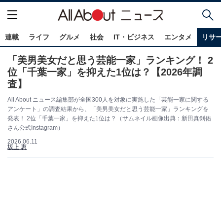
連載
ライフ
グルメ
社会
IT・ビジネス
エンタメ
リサ
「美男美女だと思う芸能一家」ランキング！ 2
位「千葉一家」を抑えた1位は？【2026年調
査】
All About ニュース編集部が全国300人を対象に実施した「芸能一家に関する
アンケート」の調査結果から、「美男美女だと思う芸能一家」ランキングを
発表！ 2位「千葉一家」を抑えた1位は？（サムネイル画像出典：新田真剣佑
さん公式Instagram）
2026.06.11
坂上 恵