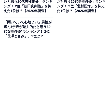
いと思う20代男性俳優」ランキ
だと思う20代男性俳優」ランキ
ング！ 2位「新田真剣佑」を抑
ング！ 2位「北村匠海」を抑え
えた1位は？【2026年調査】
た1位は？【2026年調査】
「聞いていて心地よい」男性が
選んだ“声が魅力的だと思う30
代女性俳優”ランキング！ 2位
「長澤まさみ」、1位は？
【2026年調査】
2位にランクインしたのは千葉一家です。長男の新田真
剣佑さん、次男の眞栄田郷敦さんは、ともに目鼻立ちが
くっきりとした彫刻のように端正なビジュアルで、若手
俳優の中でも屈指のイケメンとして知られています。世
界のスター・千葉真一さん譲りのシャープな格好良さと
圧倒的な気品を兼ね備えた美貌に多くの票が集まりまし
た。
回答者コメント