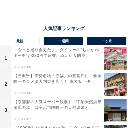
「この一家は文句なく父子とも美男」（60代男性／
広島県）
「千葉真一さんの遺伝子を見事に受け継いでいて俳
最新
一週間
一ヶ月
優としての華が兄弟ともにあります」（60代女性／
「やっと巡り会えたよ」ダイソーの“ちいかわ
広島県）
ポーチ”が220円で反響。ぬい活＆防災...
1
2026/08/06
「息子さん2人とも超がつくほどイケメンなのはお
【三重県】伊勢名物「赤福」の直営店に、全国
唯一のコメダ大判焼き店も！ 東名阪・伊...
父様もイケメンだったから。そして立ち振る舞いも
2
武道されているせいか、とても美しいと思う」（50
2026/08/06
代女性／兵庫県）
【京都府の人気スーパー銭湯】「宇治天然温泉
源氏の湯」は宇治市内唯一の天然温泉と...
3
2026/08/07
「1000円には見えなかった」スタンダードプ