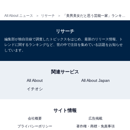
「父親と母親の華やかな雰囲気を受け継いでいて、
All About ニュース
リサーチ
「美男美女だと思う芸能一家」ランキング！ 2位「千葉一家」を抑えた1位は？【2026年調査】
家族全員にオーラがあると感じます。娘2人もモデ
ルとして活躍しており、全体的にスタイルやビジュ
リサーチ
アルのレベルが高い芸能一家だと思います」（40代
編集部が独自目線で調査したトピックスをはじめ、最新のリリース情報、ト
レンドに関するランキングなど、世の中で注目を集めている話題をお知らせ
男性／北海道）
しています。
関連サービス
※回答者からのコメントは原文ママです
All About
All About Japan
※記事内容は執筆時点のものです。最新の内容をご確認
イチオシ
ください
サイト情報
次ページ
4位までのランキング結果を見る
会社概要
広告掲載
プライバシーポリシー
著作権・商標・免責事項