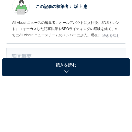
この記事の執筆者：
坂上 恵
All About ニュースの編集者。オールアバウトに入社後、SNSトレン
ドにフォーカスした記事執筆やSEOライティングの経験を経て、の
ちにAll About ニュースチームのメンバーに加入。現在は旅行・カル
...続きを読む
チャー・エンタメなどを中心に企画編集を担当。東京都出身。居酒
屋巡りとスポーツ観戦が生きがい。
調査概要
続きを読む
調査期間：2026年5月28〜29日
調査方法：インターネット調査
調査対象：全国20〜70代の男女300人
※本調査は全国300人を対象に実施したもので、結
果は回答者の意見を集計したものであり、全体の意
見を断定的に示すものではありません