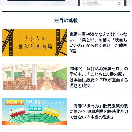
注目の連載
東野圭吾や湊かなえだけじゃな
い、「業と罪」を描く『映画ち
いかわ』から強く連想した映画
8選
View this post on Instagram
20年間「駆け込み実績ゼロ」の
学校も…「こども110番の家」
は本当に必要？ PTAが直面する
理想と現実
「青春18きっぷ」販売激減の裏
に何が？ 連続利用の厳格化だけ
ではない「本当の理由」
2位以下に圧倒的な大差をつけて1位に輝いたのは木村一