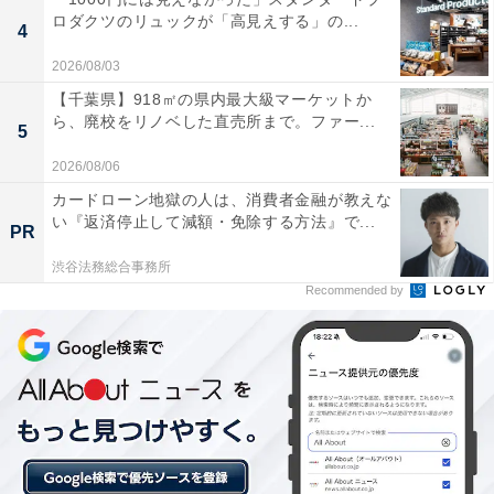
ロダクツのリュックが「高見えする」の...
4
2026/08/03
【千葉県】918㎡の県内最大級マーケットか
ら、廃校をリノベした直売所まで。ファー...
5
2026/08/06
カードローン地獄の人は、消費者金融が教えな
い『返済停止して減額・免除する方法』で...
PR
渋谷法務総合事務所
Recommended by
1位：木村一家／130票