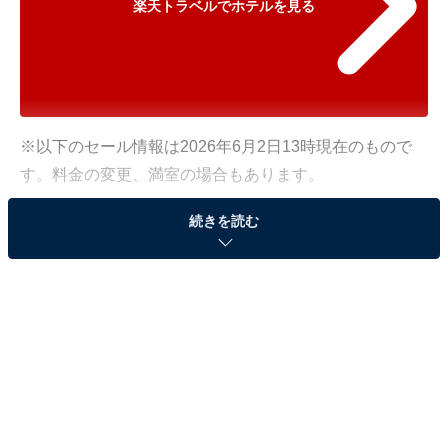
楽天トラベルでホテルを見る
※以下のセール情報は2026年6月2日13時現在のもので
す。料金の変更、満室の場合もあります。
※本記事で紹介している商品の購入やサービスの利用により、売上の一部が
続きを読む
オールアバウトに還元されることがあります。
「那須湯本温泉 若喜旅館」が500円オフで登場！