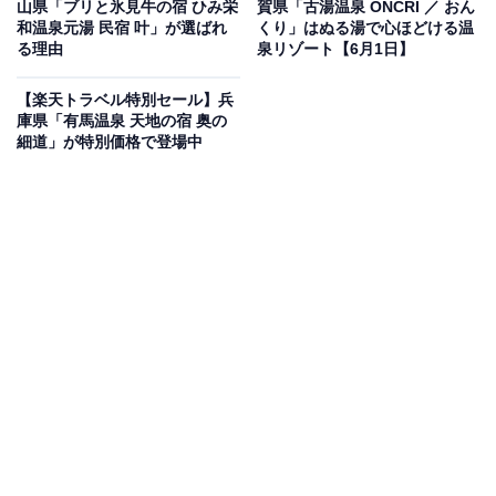
山県「ブリと氷見牛の宿 ひみ栄
賀県「古湯温泉 ONCRI ／ おん
和温泉元湯 民宿 叶」が選ばれ
くり」はぬる湯で心ほどける温
る理由
泉リゾート【6月1日】
【楽天トラベル特別セール】兵
庫県「有馬温泉 天地の宿 奥の
この宿泊施設のおすすめポイントは？
細道」が特別価格で登場中
那須温泉にある「那須湯本温泉 若喜旅館」は、御用邸と
同じ源泉を引く源泉かけ流しの宿。創業から60年変わら
ぬ歴史ある温泉を、庭園を望む青石造りの浴場でゆっく
り堪能できます。那須岳など五峰を一望する展望風呂付
き和室もあり、南向きの窓から広がる素晴らしいパノラ
マも魅力です。
宿泊者からは「露天風呂からの景色も綺麗で、夜の夜景
も綺麗でした」「フロントでの対応はとても親切丁寧だ
し、お部屋の間取りも景色も最高」という声があがって
います。歴史ある温泉で旅の疲れを癒やしたい人や、客