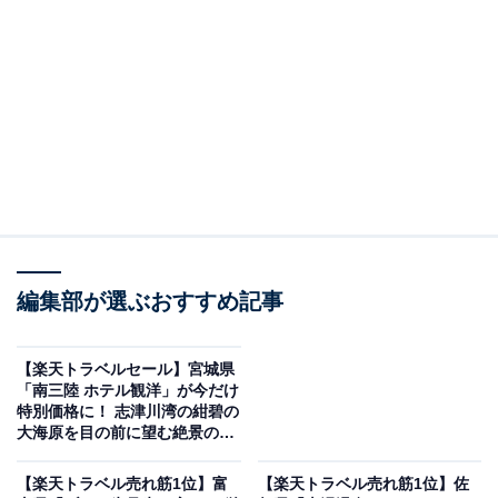
那須湯本温泉 若喜旅館（画像出典：楽天トラベル）
「那須湯本温泉 若喜旅館」は現在特別価格で宿泊可能で
編集部が選ぶおすすめ記事
す。
【楽天トラベルセール】宮城県
「南三陸 ホテル観洋」が今だけ
特別価格に！ 志津川湾の紺碧の
大海原を目の前に望む絶景の宿
【6月1日】
楽天トラベルでホテルを見る
【楽天トラベル売れ筋1位】富
【楽天トラベル売れ筋1位】佐