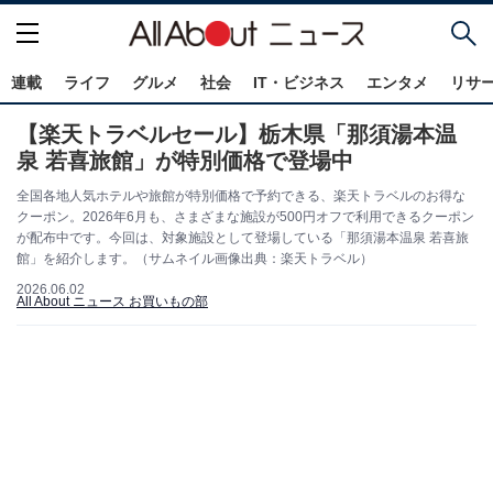
連載
ライフ
グルメ
社会
IT・ビジネス
エンタメ
リサ
【楽天トラベルセール】栃木県「那須湯本温
泉 若喜旅館」が特別価格で登場中
全国各地人気ホテルや旅館が特別価格で予約できる、楽天トラベルのお得な
クーポン。2026年6月も、さまざまな施設が500円オフで利用できるクーポン
が配布中です。今回は、対象施設として登場している「那須湯本温泉 若喜旅
館」を紹介します。（サムネイル画像出典：楽天トラベル）
2026.06.02
All About ニュース お買いもの部