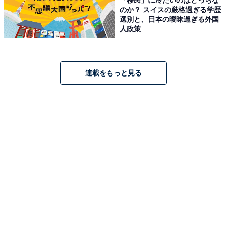
のか？ スイスの厳格過ぎる学歴
あわせて読みたい
選別と、日本の曖昧過ぎる外国
【栃木県の人気ホテル】「新那須高原温泉 こ
人政策
ころのおやど 自在荘」は自然に囲まれた温泉
と創作和会席料理を堪能できる宿
連載をもっと見る
こちらもおすすめ
【楽天トラベル売れ筋1位】岩手県「大船渡温
泉」は世界三大漁場のひとつである三陸海岸の
恵みを味わえる宿【6月2日】