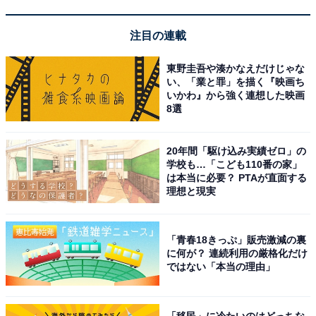
楽天トラベルでクーポン祭を見る
注目の連載
東野圭吾や湊かなえだけじゃな
い、「業と罪」を描く『映画ち
いかわ』から強く連想した映画
※掲載されている情報は記事公開時のものです。あらか
8選
じめご了承ください。また、記事中の宿泊プランを予約
すると、売上の一部がオールアバウトに還元されること
20年間「駆け込み実績ゼロ」の
学校も…「こども110番の家」
があります。
は本当に必要？ PTAが直面する
理想と現実
この記事の執筆者：
All About ニュース お買
いもの部
「青春18きっぷ」販売激減の裏
に何が？ 連続利用の厳格化だけ
Amazonのセール商品から売れ筋ランキングまで、毎日のお買いも
ではない「本当の理由」
のがもっと楽しく、もっとお得になる情報をお届け。編集部員によ
る独自レビューなど、ここでしか手に入らない情報も満載です。
...続きを読む
「移民」に冷たいのはどっちな