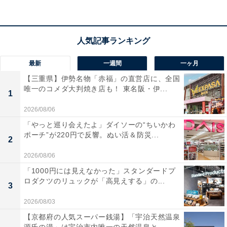
室から美しい絶景を眺めたい人におすすめの宿です。
あわせて読みたい
【栃木県の人気ホテル】「新那須高原温泉 こ
ころのおやど 自在荘」は自然に囲まれた温泉
最新
一週間
一ヶ月
と創作和会席料理を堪能できる宿
【三重県】伊勢名物「赤福」の直営店に、全国
唯一のコメダ大判焼き店も！ 東名阪・伊...
1
2026/08/06
「やっと巡り会えたよ」ダイソーの“ちいかわ
ポーチ”が220円で反響。ぬい活＆防災...
2
2026/08/06
「1000円には見えなかった」スタンダードプ
ロダクツのリュックが「高見えする」の...
3
2026/08/03
【京都府の人気スーパー銭湯】「宇治天然温泉