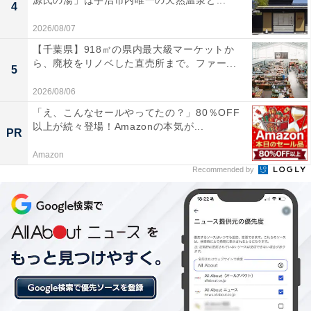
源氏の湯」は宇治市内唯一の天然温泉と...
4
2026/08/07
楽天トラベルの「クーポン祭」とは？
【千葉県】918㎡の県内最大級マーケットか
ら、廃校をリノベした直売所まで。ファー...
5
楽天トラベル
では、定期的に「クーポン祭」を開催。人
2026/08/06
気の宿やホテルを対象に、宿泊予約で使えるお得な割引
「え、こんなセールやってたの？」80％OFF
クーポンを配布します。
以上が続々登場！Amazonの本気が...
PR
Amazon
クーポンは、国内宿泊や海外ツアー、レンタカーなど、
Recommended by
さまざまな旅行商品で利用可能。複数のクーポンを組み
合わせて、さらに割引率をアップできる場合もありま
す。賢く旅の計画を立てて、お得に旅行を楽しみましょ
う。