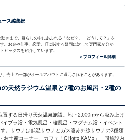
 ニュース編集部
世の中の動きまで、暮らしの中にあふれる「なぜ？」「どうして？」を
ィアです。お金や仕事、恋愛、ITに関する疑問に対して専門家が分か
のトピックスを紹介しています。
＞プロフィール詳細
り、売上の一部がオールアバウトに還元されることがあります。
0mの天然ラジウム温泉と7種のお風呂・2種の
置する日帰り天然温泉施設。地下2,000mから汲み上げ
バイブラ浴・電気風呂・寝風呂・マグナム浴・イベント
ます。サウナは低温サウナとガス遠赤外線サウナの2種類
土産コーナー、カフェ「CHotto KAMo」、同施設内