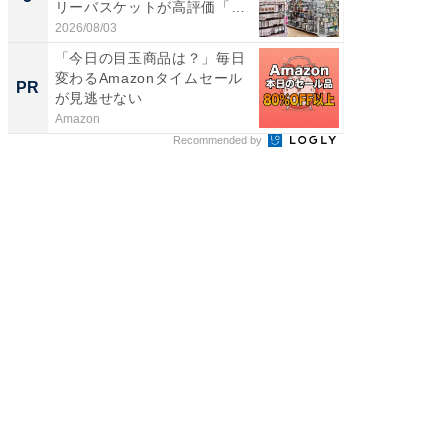
リーバスケットが高評価「使
賀ゆめ
わ...
お...
2026/08/03
2026/08/0
「今日の目玉商品は？」毎日
arro
変わるAmazonタイムセール
いレベ
PR
PR
が見逃せない
Amazon
arrows
Recommended by