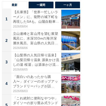
最新
一週間
一ヶ月
【兵庫県】「世界一忙しいラ
【兵庫
ーメン」に、龍野の城下町を
ーメン
1
1
再現したSAも。山陽自動車
再現した
道...
道...
2026/08/04
2026/08/0
立山連峰と富山湾を望む展望
【三重
風呂に、水深333mの海洋深
「鈴鹿天
2
2
層水風呂。富山県の人気日
は100
帰...
2026/08/06
2026/08/0
【山梨県の人気日帰り温泉】
「ミニオ
「山梨日帰り温泉 源泉かけ流
ッグ！ 
3
3
しの湯 桜湯」は源泉かけ流...
ど、夏限
2026/08/05
2026/08/0
「面白いのあったから購
【埼玉
入〜」ダイソーのポップアッ
「行田天
4
4
プランドリーバッグが話
は和の
題。“さま...
が...
2026/08/03
2026/08/0
「これ絶対に便利なやつや」
【石川
ダイソーの折り畳み式ランド
湯】「天
5
5