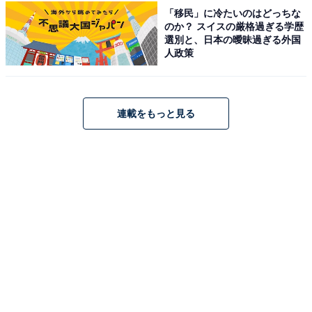
「移民」に冷たいのはどっちな
のか？ スイスの厳格過ぎる学歴
選別と、日本の曖昧過ぎる外国
人政策
連載をもっと見る
こちらもおすすめ
【広島県の人気スーパー銭湯】「高宮温泉たか
みや湯の森」は江戸時代から続く歴史ある施
設。西日本でも珍しい露天酒風呂でリラックス
1
2