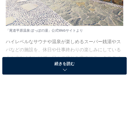
「尾道平原温泉 ぽっぽの湯」公式Webサイトより
ハイレベルなサウナや温泉が楽しめるスーパー銭湯やス
パなどの施設を、休日や仕事終わりの楽しみにしている
人も少なくないはず。日々の疲れを癒すリラックスタイ
続きを読む
ムは、何物にも代えがたい時間ですよね。しかし、近年
では高い人気をほこる施設も多く、どこに行けばよいか
迷ってしまう……そんな思いを抱えている人もいるので
はないでしょうか。
そんな人に向けて、All About ニュース編集部が厳選し
た、人気かつ評価の高いサウナやスーパー銭湯の施設を
紹介します。今回紹介するのは、広島県で人気の施設