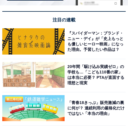
お食事処のメニューが豊富で地元の食材を使った料
理がどれも美味しかったです。漫画コーナーも充実
注目の連載
していて、温泉上がりにゆっくり読書しながら過ご
『スパイダーマン：ブランド・
せました。
ニュー・デイ』が「史上もっと
も優しいヒーロー映画」になっ
た理由。予習したい作品は？
「尾道平原温泉 ぽっぽの湯」のア
次ページ
20年間「駆け込み実績ゼロ」の
クセスや料金情報も見る
学校も…「こども110番の家」
は本当に必要？ PTAが直面する
理想と現実
「青春18きっぷ」販売激減の裏
に何が？ 連続利用の厳格化だけ
ではない「本当の理由」