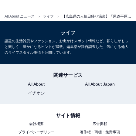
All About ニュース
ライフ
【広島県の人気日帰り温泉】「尾道平原温泉 ぽっぽの湯」は多彩なサウナと露天風呂が揃う施設。信楽焼つぼ風呂でリラックス
ライフ
話題の生活雑貨やファッション、お出かけスポット情報など、暮らしがもっ
と楽しく、豊かになるヒントが満載。編集部が独自調査した、気になる他人
のライフスタイル事情も公開しています。
関連サービス
All About
All About Japan
イチオシ
サイト情報
会社概要
広告掲載
プライバシーポリシー
著作権・商標・免責事項