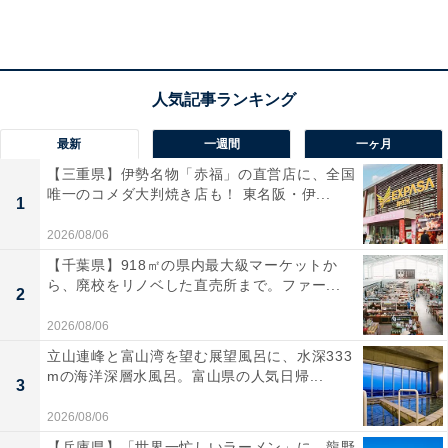
最新
一週間
一ヶ月
【三重県】伊勢名物「赤福」の直営店に、全国
唯一のコメダ大判焼き店も！ 東名阪・伊...
1
2026/08/06
【千葉県】918㎡の県内最大級マーケットか
ら、廃校をリノベした直売所まで。ファー...
2
2026/08/06
立山連峰と富山湾を望む展望風呂に、水深333
mの海洋深層水風呂。富山県の人気日帰...
3
2026/08/06
「尾道平原温泉 ぽっぽの湯」の口コミは？
【兵庫県】「世界一忙しいラーメン」に、龍野