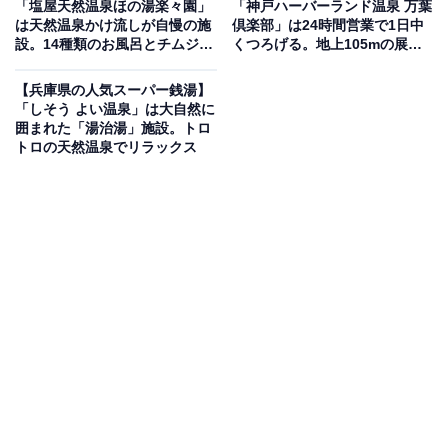
「塩屋天然温泉ほの湯楽々園」
「神戸ハーバーランド温泉 万葉
つぼ風呂・しるく風呂・3種のサウナが揃う日帰り
は天然温泉かけ流しが自慢の施
倶楽部」は24時間営業で1日中
温泉
設。14種類のお風呂とチムジル
くつろげる。地上105mの展望
バンでリラックス
足湯庭園も魅力
【兵庫県の人気スーパー銭湯】
広島県尾道市平原の丘に建つ日帰り天然温泉施設。山々
「しそう よい温泉」は大自然に
の四季を眺められる大きな露天風呂・露天につぼ風呂・
囲まれた「湯治湯」施設。トロ
トロの天然温泉でリラックス
しるく風呂・大風呂・でんき風呂・冷水風呂を完備。男
性専用の遠赤サウナ、女性専用の塩サウナ・漢方薬草サ
ウナの3種のサウナが揃い、女性サウナは美肌・デトッ
クス効果が期待できます。お食事処・もみ処 Raku・マ
ンガコーナー・マッサージ機コーナーも完備。2025年ニ
フティ温泉年間ランキング広島県総合5位受賞の人気施
設です。
楽天トラベルで広島県の施設を見る