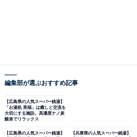
「尾道平原温泉 ぽっぽの湯」です。
※2026年5月時点で、Googleクチコミが500件以上、平
均評価が3.5超えの銭湯を紹介しています
＞アクセスと料金をチェックする
この記事の執筆者：
All About ニュース編集
部
編集部が選ぶおすすめ記事
「All About ニュース」は、ネットの話題から世の中の動きまで、暮
らしの中にあふれる「なぜ？」「どうして？」を分かりやすく伝え
るAll About発のニュースメディアです。お金や仕事、恋愛、ITに関
...続きを読む
【広島県の人気スーパー銭湯】
する疑問に対して専門家が分かりやすく回答するほか、エンタメ情
「お湯処 美福」は癒しと交流を
報やSNSで話題のトピックスを紹介しています。
大切にする施設。高濃度ナノ炭
※本記事で紹介している商品の購入やサービスの利用により、売上の一部が
酸泉でリラックス
オールアバウトに還元されることがあります。
「尾道平原温泉 ぽっぽの湯」は露天風呂・信楽焼
【広島県の人気スーパー銭湯】
【兵庫県の人気スーパー銭湯】