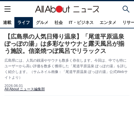
連載
ライフ
グルメ
社会
IT・ビジネス
エンタメ
リサ
【広島県の人気日帰り温泉】「尾道平原温泉
ぽっぽの湯」は多彩なサウナと露天風呂が揃
う施設。信楽焼つぼ風呂でリラックス
広島県には、人気の銭湯やサウナも数多く存在します。今回は、中でも特に
ユーザーから高い評価を数多く獲得した「尾道平原温泉 ぽっぽの湯」を詳し
く紹介します。（サムネイル画像：「尾道平原温泉 ぽっぽの湯」公式Webサ
イトより）
2026.06.01
All About ニュース編集部