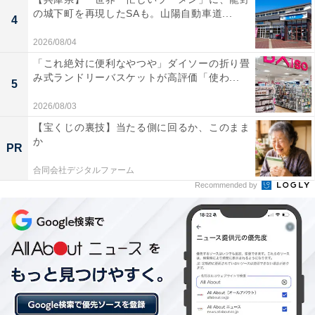
の城下町を再現したSAも。山陽自動車道...
4
「尾道平原温泉 ぽっぽの湯」には以下のような口コミが
2026/08/04
寄せられています。
「これ絶対に便利なやつや」ダイソーの折り畳
み式ランドリーバスケットが高評価「使わ...
5
露天風呂は開放感があり、山々の景色を眺めながら
2026/08/03
ゆったりと浸かれました。信楽焼のつぼ風呂はひと
【宝くじの裏技】当たる側に回るか、このまま
つの浴槽を独り占めできる贅沢感があり、プライベ
か
PR
ートな空間が最高でした。
合同会社デジタルファーム
Recommended by
漢方薬草サウナは7種の植物の蒸気を体中で感じら
れてとても気持ちよかったです。肌がしっとりして
デトックス感もあり、女性にはぜひ体験してほしい
サウナです。