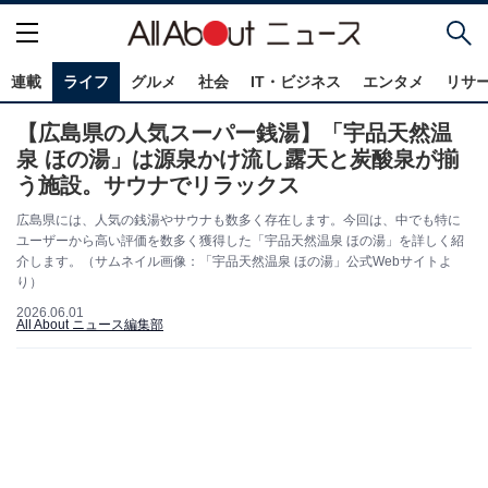
連載
ライフ
グルメ
社会
IT・ビジネス
エンタメ
リサ
【広島県の人気スーパー銭湯】「宇品天然温
泉 ほの湯」は源泉かけ流し露天と炭酸泉が揃
う施設。サウナでリラックス
広島県には、人気の銭湯やサウナも数多く存在します。今回は、中でも特に
ユーザーから高い評価を数多く獲得した「宇品天然温泉 ほの湯」を詳しく紹
介します。（サムネイル画像：「宇品天然温泉 ほの湯」公式Webサイトよ
り）
2026.06.01
All About ニュース編集部