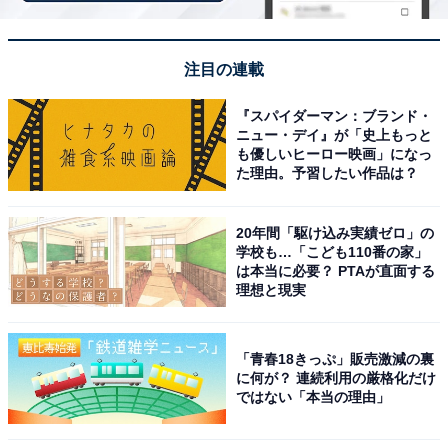
平日は再入泉サービスがあるのでゆっくり楽しめま
注目の連載
す。駐車場も広くて無料なので、家族や友人と気軽
『スパイダーマン：ブランド・
に立ち寄れる便利な施設です。食事処も美味しくて
ニュー・デイ』が「史上もっと
よかったです。
も優しいヒーロー映画」になっ
た理由。予習したい作品は？
20年間「駆け込み実績ゼロ」の
「宇品天然温泉 ほの湯」のアクセ
学校も…「こども110番の家」
次ページ
スや料金情報も見る
は本当に必要？ PTAが直面する
理想と現実
「青春18きっぷ」販売激減の裏
に何が？ 連続利用の厳格化だけ
ではない「本当の理由」