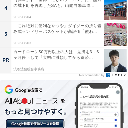
の城下町を再現したSAも。山陽自動車道...
「宇品天然温泉 ほの湯」の口コミは？
4
2026/08/04
「宇品天然温泉 ほの湯」には以下のような口コミが寄せ
「これ絶対に便利なやつや」ダイソーの折り畳
られています。
み式ランドリーバスケットが高評価「使わ...
5
2026/08/03
源泉かけ流しの岩風呂はしっとりとした湯ざわりで
カードローン50万円以上の人は、返済を3～6
体の芯から温まりました。炭酸泉との交互浴でポカ
ヶ月停止して『大幅に減額してから返済...
PR
ポカが続き、湯上がりのお肌もしっとりとしていて
渋谷法務総合事務所
よかったです。
Recommended by
サウナは高めの温度でしっかり発汗でき、冷水風呂
でお肌がキュッと引き締まりました。外気浴スペー
スで気持ちよくととのえて、とても満足できまし
た。