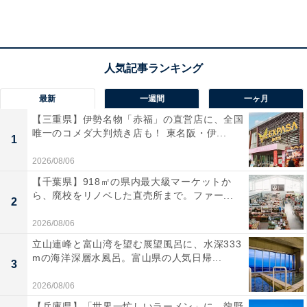
楽天トラベルで広島県の施設を見る
最新
一週間
一ヶ月
【三重県】伊勢名物「赤福」の直営店に、全国
唯一のコメダ大判焼き店も！ 東名阪・伊...
1
2026/08/06
【千葉県】918㎡の県内最大級マーケットか
ら、廃校をリノベした直売所まで。ファー...
2
2026/08/06
立山連峰と富山湾を望む展望風呂に、水深333
mの海洋深層水風呂。富山県の人気日帰...
3
2026/08/06
【兵庫県】「世界一忙しいラーメン」に、龍野