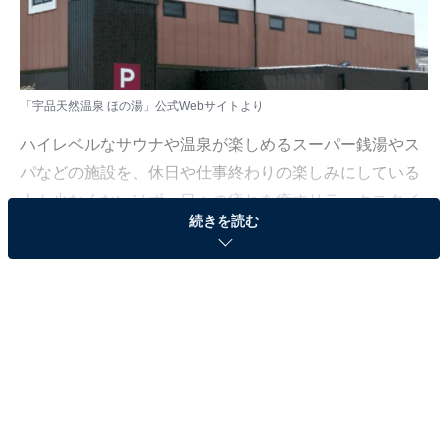
「宇品天然温泉 ほの湯」公式Webサイトより
ハイレベルなサウナや温泉が楽しめるスーパー銭湯やス
パなどの施設を、休日や仕事終わりの楽しみにしている
人も少なくないはず。日々の疲れを癒すリラックスタイ
続きを読む
ムは、何物にも代えがたい時間ですよね。しかし、近年
では高い人気をほこる施設も多く、どこに行けばよいか
迷ってしまう……そんな思いを抱えている人もいるので
はないでしょうか。
そんな人に向けて、All About ニュース編集部が厳選し
た、人気かつ評価の高いサウナやスーパー銭湯の施設を
紹介します。今回紹介するのは、広島県で人気の施設