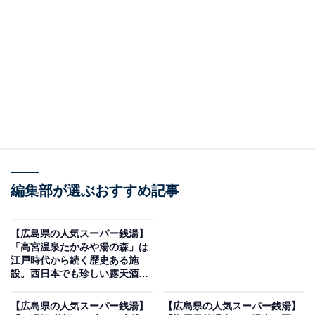
「宇品天然温泉 ほの湯」です。
※2026年5月時点で、Googleクチコミが500件以上、平
均評価が3.5超えの銭湯を紹介しています
＞アクセスと料金をチェックする
この記事の執筆者：
All About ニュース編集
部
編集部が選ぶおすすめ記事
「All About ニュース」は、ネットの話題から世の中の動きまで、暮
らしの中にあふれる「なぜ？」「どうして？」を分かりやすく伝え
るAll About発のニュースメディアです。お金や仕事、恋愛、ITに関
...続きを読む
【広島県の人気スーパー銭湯】
する疑問に対して専門家が分かりやすく回答するほか、エンタメ情
「高宮温泉たかみや湯の森」は
報やSNSで話題のトピックスを紹介しています。
江戸時代から続く歴史ある施
※本記事で紹介している商品の購入やサービスの利用により、売上の一部が
設。西日本でも珍しい露天酒風
オールアバウトに還元されることがあります。
呂でリラックス
「宇品天然温泉 ほの湯」は源泉かけ流しの「源泉
【広島県の人気スーパー銭湯】
【広島県の人気スーパー銭湯】