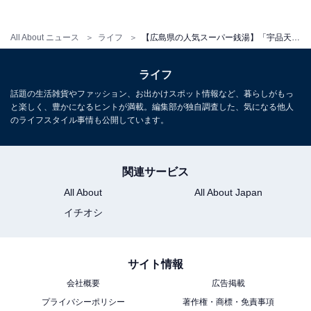
1
2
All About ニュース
ライフ
【広島県の人気スーパー銭湯】「宇品天然温泉 ほの湯」は源泉かけ流し露天と炭酸泉が揃う施設。サウナでリラックス
ライフ
話題の生活雑貨やファッション、お出かけスポット情報など、暮らしがもっ
と楽しく、豊かになるヒントが満載。編集部が独自調査した、気になる他人
のライフスタイル事情も公開しています。
関連サービス
All About
All About Japan
イチオシ
サイト情報
会社概要
広告掲載
プライバシーポリシー
著作権・商標・免責事項