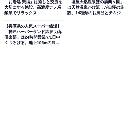
「お湯処 美福」は癒しと交流を
「塩屋天然温泉ほの湯楽々園」
風呂・岩風呂」と炭酸泉・サウナが揃うスーパー
大切にする施設。高濃度ナノ炭
は天然温泉かけ流しが自慢の施
銭湯
酸泉でリラックス
設。14種類のお風呂とチムジル
バンでリラックス
【兵庫県の人気スーパー銭湯】
広島市南区宇品に位置するスーパー銭湯。露天風呂では
「神戸ハーバーランド温泉 万葉
天然温泉かけ流しの「源泉風呂・岩風呂」と血行促進効
倶楽部」は24時間営業で1日中
くつろげる。地上105mの展望
果の高い「炭酸泉」を完備。内湯には白湯（一部電位風
足湯庭園も魅力
呂）・リラクゼーションバス・ジェットバスが揃い、男
女ともしっかり高めの温度のサウナと冷水風呂も完備し
ています。平日は再入泉サービスあり（建物外へ出ると
無効）。お食事処「あかね茶屋」・手もみ処「ゆめごご
ち」・エステ「美し処ゆるりや」・ネイルサロン
「suncure」も併設し、無料駐車場159台と充実していま
す。