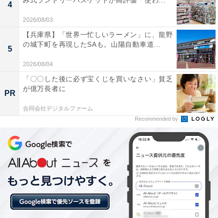
み式ランドリーバスケットが高評価「使わ...
4
が、次第にそれは失われ、西南戦争などの士族反乱に結
2026/08/03
びついた。それ以降は法的な特権はなくなり、戦後には
【兵庫県】「世界一忙しいラーメン」に、龍野
廃止された。
の城下町を再現したSAも。山陽自動車道...
5
2026/08/04
戦後になると華族の制度も廃止され、それにともない学
習院も1949（昭和24）年に新制の私立大学として改めて
「〇〇した後に必ず宝くじを買いなさい」貧乏
が億万長者に
開学されることになった。それでも皇族は学習院を選ん
PR
できた。
合同会社デジタルファーム
Recommended by
現在の天皇も幼稚園から大学まで学習院で、大学院の博
士前期課程も学習院大学大学院人文科学研究科を修了
し、文学修士の学位を得ている。
それと比較したとき、悠仁親王の進学先は大きく異なっ
ている。一度も学習院に籍をおいたことがないのだ。そ
の兆しは、悠仁親王の姉たちの進学先の選択に示されて