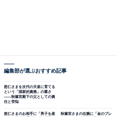
オールアバウトに還元されることがあります。
天皇から下賜された校名「学習院」
秋篠宮や愛子内親王を含め、皇族が学習院に進学してき
たのは、そもそも学習院が皇族や華族のための教育機関
として設置されたからである。
学習院大学のサイトによれば、江戸時代の終わり、
1847（弘化4）年に京都御所に公家の学問所が設けられ
編集部が選ぶおすすめ記事
た。1849（嘉永2）年には孝明天皇から「学習院」の額
（勅額／ちょくがく）が下賜されたことで、学習院とい
う校名が定まった。
悠仁さまを次代の天皇に育てる
という「国家的責務」の重さ
——秋篠宮殿下の父としての責
明治時代になった1877（明治10）年には、神田錦町に華
任と苦悩
族学校が開設され、そこが学習院の名を受け継ぐことに
悠仁さまのお相手に「男子を産
秋篠宮さまの右腕に「金のブレ
なった。