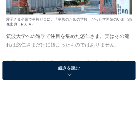
愛子さま卒業で皇族ゼロに。「皇族のための学校」だった学習院のいま（画
像出典：PIXTA）
筑波大学への進学で注目を集めた悠仁さま。実はその流
れは悠仁さまだけに始まったものではありません。
長年にわたり皇族と深い関係を築いてきた学習院です
続きを読む
が、近年は眞子氏や佳子さまも別の大学へ進学していま
す。皇族と学習院の関係はなぜ変化したのでしょうか。
本記事は
『日本人にとって皇室とは何か』
（島田裕巳・
著／プレジデント社）より一部を抜粋・編集し、皇族と
学習院の関係がどのように変化してきたのかを解説しま
す。
※本記事で紹介している商品の購入やサービスの利用により、売上の一部が