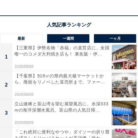
最新
一週間
一ヶ月
【三重県】伊勢名物「赤福」の直営店に、全国
唯一のコメダ大判焼き店も！ 東名阪・伊...
1
2026/08/06
【千葉県】918㎡の県内最大級マーケットか
ら、廃校をリノベした直売所まで。ファー...
2
学習院とは異なる道を歩んだ悠仁さま
2026/08/06
立山連峰と富山湾を望む展望風呂に、水深333
mの海洋深層水風呂。富山県の人気日帰...
士族とは江戸時代まで武士だった人間に与えられた身分
3
呼称である。
2026/08/06
「これ絶対に便利なやつや」ダイソーの折り畳
明治時代のはじめには家禄や帯刀などの特権があった