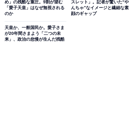
め」の残酷な重圧。9割が望む
スレット」。記者が驚いた“や
「愛子天皇」はなぜ無視される
んちゃ”なイメージと繊細な素
のか
顔のギャップ
したがって、皇族や華族の子弟の教育を担う学習院は、
法律によって宮内省立の官立学校となった。こうした学
天皇か、一般国民か。愛子さま
校は他にない。
が20年間さまよう「二つの未
来」、政治の怠慢が生んだ残酷
学習院には、初等学科・中等学科・高等学科（のちに初
等科・中等科・高等科）が設けられた。高等学科は旧制
高校に匹敵する。旧制高校は、現在の大学の前期教養課
程までを担っていた。
学習院には、皇族はもちろんのこと、華族であれば無条
件で入学することができた。また、高等学科までの進学
も保障された。皇族や華族以外の士族や平民でも入学は
できたが、一部に限られていた。