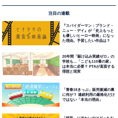
いた。
注目の連載
悠仁さまはまったく無縁、学ぶ皇
『スパイダーマン：ブランド・
次ページ
族がいなくなった学習院
ニュー・デイ』が「史上もっと
も優しいヒーロー映画」になっ
た理由。予習したい作品は？
20年間「駆け込み実績ゼロ」の
学校も…「こども110番の家」
は本当に必要？ PTAが直面する
理想と現実
「青春18きっぷ」販売激減の裏
に何が？ 連続利用の厳格化だけ
ではない「本当の理由」
「移民」に冷たいのはどっちな