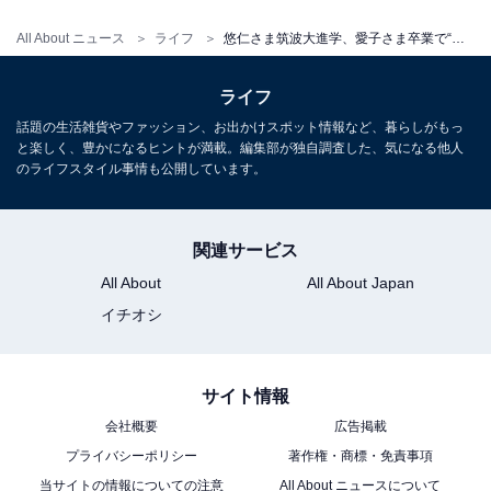
All About ニュース
ライフ
悠仁さま筑波大進学、愛子さま卒業で“皇族ゼロ”に…なぜ変わった？ 学習院と皇室
ライフ
話題の生活雑貨やファッション、お出かけスポット情報など、暮らしがもっ
と楽しく、豊かになるヒントが満載。編集部が独自調査した、気になる他人
のライフスタイル事情も公開しています。
関連サービス
All About
All About Japan
イチオシ
サイト情報
会社概要
広告掲載
プライバシーポリシー
著作権・商標・免責事項
当サイトの情報についての注意
All About ニュースについて