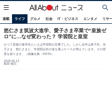
連載
ライフ
グルメ
社会
IT・ビジネス
エンタメ
リサ
悠仁さま筑波大進学、愛子さま卒業で“皇族ゼ
ロ”に…なぜ変わった？ 学習院と皇室
かつて皇族の進学先といえば学習院が定番でした。しかし近年は眞子氏、佳
子さま、悠仁さまと、学習院以外の道を選ぶケースが増えています。その背
景を探ります。（画像出典：PIXTA）
2026.06.12
島田 裕巳