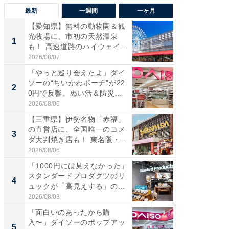
最新
一週間
一ヶ月
【愛知県】無料の動物園＆観
【兵庫
光牧場に、市初の天然温泉
ーメン
1
1
も！ 高速道路のハイウェイオ
再現した
ア...
道...
2026/08/07
2026/08/0
「やっと巡り会えたよ」ダイ
【三重
ソーの“ちいかわポーチ”が22
の直営
2
2
0円で反響。ぬい活＆防災...
ダ大判焼
伊...
2026/08/06
2026/08/0
【三重県】伊勢名物「赤福」
【千葉県
の直営店に、全国唯一のコメ
級マー
3
3
ダ大判焼き店も！ 東名阪・
ノベし
伊...
ー...
2026/08/06
2026/08/0
「1000円には見えなかった」
ステラ
スタンダードプロダクツのリ
詰め放題
4
4
ュックが「高見えする」の...
00円で「
2026/08/03
2026/08/0
「面白いのあったから購
立山連
入〜」ダイソーのポップアッ
風呂に、
5
5