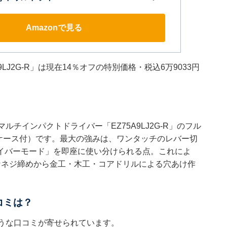
Amazonで見る
J2G-R」は現在14％オフの特別価格・税込6万9033円
チインパクトドライバー「EZ75A9LJ2G-R」のフル
電器・ケース付）です。最大の強みは、ワンタッチのレバー切
イバーモード」を即座に使い分けられる点。これによ
なネジ締めから金工・木工・コアドリルによる穴あけ作
口コミは？
のような口コミが寄せられています。