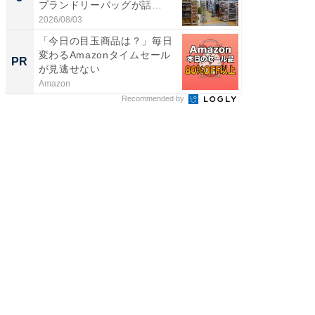
プランドリーバッグが話
層水風
題。“さま...
帰...
2026/08/03
2026/08/0
「今日の目玉商品は？」毎日
堅牢さ
変わるAmazonタイムセール
最新「ar
PR
PR
が見逃せない
Amazon
arrows
Recommended by