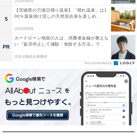
2026/08/09
【宮城県の穴場日帰り温泉】「晴れ温泉」は1
00％源泉掛け流しの天然混合泉を楽しめ...
5
2026/08/09
カードローン地獄の人は、消費者金融が教えな
い『返済停止して減額・免除する方法』で...
PR
渋谷法務総合事務所
【今日チェックしたい】Anker Soundcoreの人気
Recommended by
商品5選
Anker Soundcore「D1202」