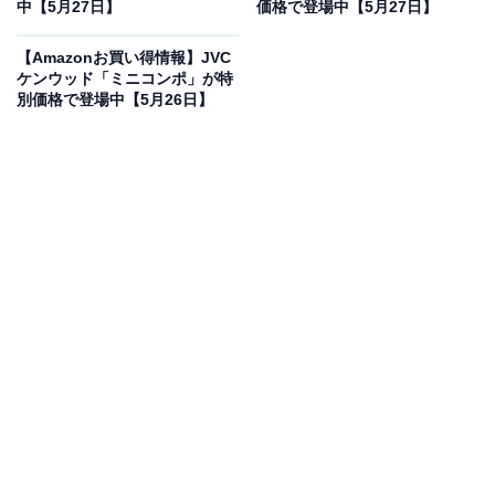
中【5月27日】
価格で登場中【5月27日】
Anker Soundcore Space A40 ブラック
【Amazonお買い得情報】JVC
ケンウッド「ミニコンポ」が特
Amazonで見る
別価格で登場中【5月26日】
Anker Soundcoreのワイヤレスイヤホン「A3936」は現
在12％オフの特別価格・税込1万1450円販売中です。
この商品のおすすめポイントは？
片耳約4.9gの小型軽量設計ながら、機能が詰まった一
台。周囲の雑音に合わせて遮音を自動調節する「ウルト
ラノイズキャンセリング 2.0」を搭載し、どこでも静寂
を楽しめます。高音質なLDAC対応でハイレゾ音源も堪
能できるのが魅力ですね。ケース込みで最大50時間の長
時間再生ができるため、毎日の通勤や出張でも充電切れ
の心配がありません。