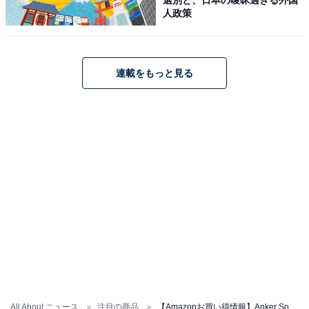
人政策
Anker Soundcore「A3955」
連載をもっと見る
Anker Soundcore P40i ブラック
Amazonで見る
Anker Soundcore「AMZ-A3388」
All About ニュース
注目の商品
【Amazonお買い得情報】Anker Soundcore「ワイヤレスイヤホン」が特別価格で登場中【5月28日】