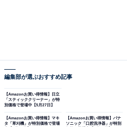
※以下のセール情報は5月28日13時現在のものです。値
段の変更、売り切れの場合もあります。
※本記事で紹介している商品の購入やサービスの利用により、売上の一部が
オールアバウトに還元されることがあります。
Anker Soundcoreの「ワイヤレスイヤホン」が限
編集部が選ぶおすすめ記事
定価格に！ 12％オフで登場
【Amazonお買い得情報】日立
「スティッククリーナー」が特
別価格で登場中【5月27日】
【Amazonお買い得情報】マキ
【Amazonお買い得情報】パナ
タ「草刈機」が特別価格で登場
ソニック「口腔洗浄器」が特別