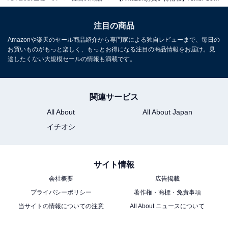
注目の商品
Amazonや楽天のセール商品紹介から専門家による独自レビューまで、毎日の
Anker Soundcore AeroClip ミッドナイトブラック
お買いものがもっと楽しく、もっとお得になる注目の商品情報をお届け。見
Amazonで見る
逃したくない大規模セールの情報も満載です。
関連サービス
Anker Soundcore「A3957」
All About
All About Japan
イチオシ
サイト情報
会社概要
広告掲載
プライバシーポリシー
著作権・商標・免責事項
Anker Soundcore Liberty 5 ミッドナイトブラック
当サイトの情報についての注意
All About ニュースについて
Amazonで見る