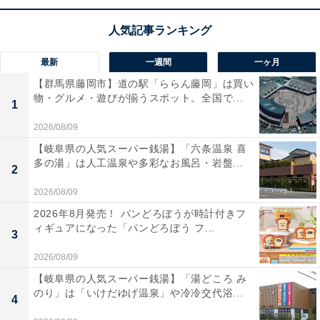
ユーザーからは「軽くて耳が疲れない！」「ノイキャン
が優秀」と高評価です。一方で、「ケースから少し取り
最新
一週間
一ヶ月
出しにくい」という声も。音楽に没頭したい人や、軽さ
【群馬県藤岡市】道の駅「ららん藤岡」は買い
と長持ちバッテリーを両立したい人は、購入を検討して
物・グルメ・遊びが揃うスポット。全国で...
1
みてもよいかもしれません。
2026/08/09
あわせて読みたい
【岐阜県の人気スーパー銭湯】「六条温泉 喜
多の湯」は人工温泉や多彩なお風呂・岩盤...
【Amazonお買い得情報】JBL「Bluetooth
2
スピーカー」が特別価格で登場中【5月26
日】
2026/08/09
2026年8月発売！ パンどろぼうが時計付きフ
ィギュアになった「パンどろぼう フ...
3
2026/08/09
【岐阜県の人気スーパー銭湯】「湯どころ み
のり」は「いけだゆげ温泉」や冷冷交代浴...
4