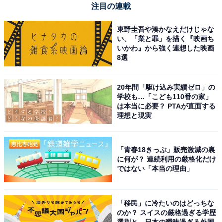
注目の連載
東野圭吾や湊かなえだけじゃな
Anker Soundcore P31i ブラック
い、「業と罪」を描く『映画ち
いかわ』から強く連想した映画
Amazonで見る
8選
20年間「駆け込み実績ゼロ」の
Anker Soundcore「AMZ-A3953」
学校も…「こども110番の家」
は本当に必要？ PTAが直面する
理想と現実
「青春18きっぷ」販売激減の裏
に何が？ 連続利用の厳格化だけ
ではない「本当の理由」
Anker Soundcore Liberty 4 ミッドナイトブラック
Amazonで見る
「移民」に冷たいのはどっちな
のか？ スイスの厳格過ぎる学歴
選別と、日本の曖昧過ぎる外国