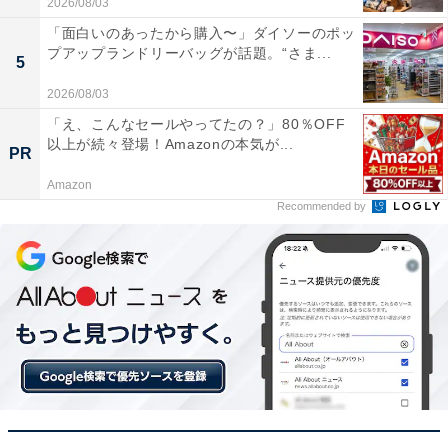
2026/08/03
パナソニック「ジェットウォッシャー ドルツ EW-
「面白いのあったから購入〜」ダイソーのポッ
DJ55-W」の口コミは？
プアップランドリーバッグが話題。“さま...
5
パナソニック「ジェットウォッシャー ドルツ EW-DJ55-
2026/08/03
W」には以下のような口コミが寄せられています。
「え、こんなセールやってたの？」80％OFF
以上が続々登場！Amazonの本気が...
PR
歯磨きを入念にした後に使ってみたのですが、それ
Amazon
でも歯の隙間から食べカスがポロポロ出てきてショ
Recommended by
ックを受けると同時に、その洗浄力に感動しまし
た。使い終わった後の口内のスッキリ感が病みつき
になります
矯正器具をつけているため購入しましたが、ワイヤ
ーの隙間に挟まった汚れが一瞬で吹き飛び、毎日の
手入れが劇的にラクになりました。もっと早く買え