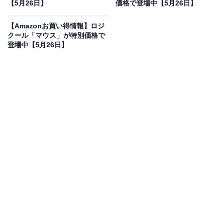
5％オフで登場
【5月26日】
価格で登場中【5月26日】
【Amazonお買い得情報】ロジ
クール「マウス」が特別価格で
登場中【5月26日】
パナソニック 口腔洗浄器 ジェットウォッシャー ドルツ 超
音波水流 防水 コードレス 白 EW-DJ55-W
Amazonで見る
パナソニックの口腔洗浄器「EW-DJ55-W」は現在5％オ
フの特別価格・税込1万7150円販売中です。
この商品のおすすめポイントは？