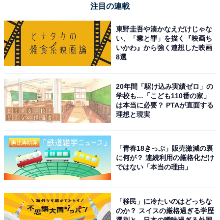
ばよかったです
注目の連載
東野圭吾や湊かなえだけじゃな
い、「業と罪」を描く『映画ち
お風呂で使えるのがとにかく便利です。水圧が5段
いかわ』から強く連想した映画
8選
階で細かく調整できるので、最初は一番弱いレベル
から始めて、今では心地いい強さで歯茎のケアを楽
20年間「駆け込み実績ゼロ」の
しんでいます
学校も…「こども110番の家」
は本当に必要？ PTAが直面する
理想と現実
「口臭が気になる」「しっかり磨いているつもりなの
に、歯医者で磨き残しを指摘される」という人や、お風
「青春18きっぷ」販売激減の裏
呂タイムを利用して手軽かつ本格的なオーラルケアを習
に何が？ 連続利用の厳格化だけ
慣化したい人には、間違いなくおすすめの超定番アイテ
ではない「本当の理由」
ムです。
「移民」に冷たいのはどっちな
のか？ スイスの厳格過ぎる学歴
選別と、日本の曖昧過ぎる外国