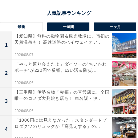
歯ブラシだけでは落としきれない歯間や歯周ポケットの
汚れを、強力な水流で洗い流す
パナソニックの口腔洗浄
器「ジェットウォッシャー ドルツ EW-DJ55-W」
です。
最新
一週間
一ヶ月
最大の特徴は、パナソニック独自の
「超音波水流」
。水
【愛知県】無料の動物園＆観光牧場に、市初の
流の中に微細な気泡を発生させ、それが弾ける際の衝撃
天然温泉も！ 高速道路のハイウェイオア...
1
波によって、歯の表面の汚れや歯垢、歯周ポケットに隠
2026/08/07
れたバクテリアを驚くほどきれいに弾き飛ばします。
「やっと巡り会えたよ」ダイソーの“ちいかわ
ポーチ”が220円で反響。ぬい活＆防災...
2
また、扱いやすい
コードレス＆防水（IPX7等級）設計
な
のも大きなメリット。洗面所はもちろん、水が飛び散る
2026/08/06
のを気にせずお風呂場でも気軽に使えるため、毎日のル
【三重県】伊勢名物「赤福」の直営店に、全国
唯一のコメダ大判焼き店も！ 東名阪・伊...
ーティンに組み込みやすいのが嬉しいポイントです。歯
3
並びが気になる方や矯正器具をつけている方、歯茎のケ
2026/08/06
アを本格的に始めたい方にベストな、お口のポータブル
「1000円には見えなかった」スタンダードプ
電動洗浄器です！
ロダクツのリュックが「高見えする」の...
4