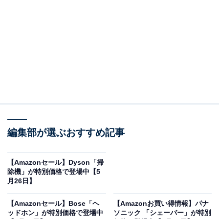
※以下のセール情報は5月27日13時現在のものです。値
段の変更、売り切れの場合もあります。
この記事の執筆者：
All About ニュース お買
いもの部
編集部が選ぶおすすめ記事
Amazonのセール商品から売れ筋ランキングまで、毎日のお買いも
のがもっと楽しく、もっとお得になる情報をお届け。編集部員によ
る独自レビューなど、ここでしか手に入らない情報も満載です。
...続きを読む
【Amazonセール】Dyson「掃
除機」が特別価格で登場中【5
※本記事で紹介している商品の購入やサービスの利用により、売上の一部が
月26日】
オールアバウトに還元されることがあります。
【Amazonセール】Bose「ヘ
【Amazonお買い得情報】パナ
パナソニックの「口腔洗浄器」が限定価格に！
ッドホン」が特別価格で登場中
ソニック 「シェーバー」が特別