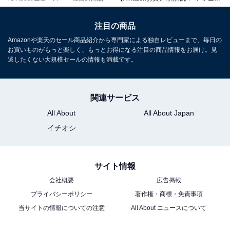
注目の商品
Amazonや楽天のセール商品紹介から専門家による独自レビューまで、毎日の
お買いものがもっと楽しく、もっとお得になる注目の商品情報をお届け。見
逃したくない大規模セールの情報も満載です。
パナソニック ボディトリマー® ボディシェーバー
【Amazon.co.jp 限定】 VIO対応 充電式 長さ調整 お風呂
剃り可 メンズ ダークシルバー ER-NGKJ3-S
Amazonで見る
関連サービス
All About
All About Japan
イチオシ
パナソニック「ES-NEFB0-W」
サイト情報
会社概要
広告掲載
プライバシーポリシー
著作権・商標・免責事項
当サイトの情報についての注意
All About ニュースについて