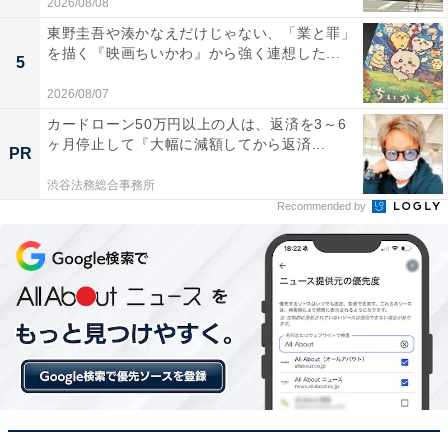
2026/08/08
東野圭吾や湊かなえだけじゃない、「業と罪」
ヤマハ「YVC-200B」には以下のような口コミが寄せら
を描く『映画ちいかわ』から強く連想した...
れています。
5
2026/08/07
イヤホンを1日中着けていると耳が痛くなっていま
カードローン50万円以上の人は、返済を3～6
ヶ月停止して『大幅に減額してから返済...
したが、これにしてから完全に解放されました。こ
PR
ちらの声も相手に凄くクリアに届いているようで、
渋谷法務総合事務所
商談での聞き返しが激減しました
Recommended by
仕事用のPCにはUSBで、個人のスマホには
Bluetoothで同時に繋いでおけるのが地味に便利で
す。デザインもスタイリッシュで、デスクの上に置
いておくだけでモチベーションが上がります