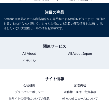
注目の商品
Amazonや楽天のセール商品紹介から専門家による独自レビューまで、毎日の
お買いものがもっと楽しく、もっとお得になる注目の商品情報をお届け。見
逃したくない大規模セールの情報も満載です。
ヤマハ YAMAHA ゲーム/配信用オーディオミキサー ゲー
ムストリーミングミキサー ZG02
Amazonで見る
関連サービス
All About
All About Japan
イチオシ
ヤマハ「YAR30 CYBERTEX2」
サイト情報
会社概要
広告掲載
プライバシーポリシー
著作権・商標・免責事項
当サイトの情報についての注意
All About ニュースについて