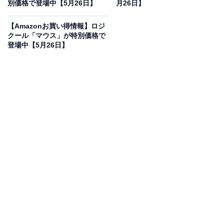
オフで登場
別価格で登場中【5月26日】
月26日】
【Amazonお買い得情報】ロジ
クール「マウス」が特別価格で
登場中【5月26日】
ヤマハ(YAMAHA) ユニファイドコミュニケーションスピ
ーカーフォン USB/Bluetooth対応 ブラック YVC-200B
Amazonで見る
ヤマハのPCスピーカー「YVC-200B」は現在16％オフの
特別価格・税込3万525円販売中です。
この商品のおすすめポイントは？
音響のプロフェッショナルであるヤマハが、リモートワ
ークや出張先でのWeb会議を快適にするために開発した