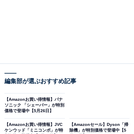
※以下のセール情報は5月27日17時45分現在のもので
す。値段の変更、売り切れの場合もあります。
この記事の執筆者：
All About ニュース お買
いもの部
編集部が選ぶおすすめ記事
Amazonのセール商品から売れ筋ランキングまで、毎日のお買いも
のがもっと楽しく、もっとお得になる情報をお届け。編集部員によ
る独自レビューなど、ここでしか手に入らない情報も満載です。
...続きを読む
【Amazonお買い得情報】パナ
ソニック 「シェーバー」が特別
※本記事で紹介している商品の購入やサービスの利用により、売上の一部が
価格で登場中【5月26日】
オールアバウトに還元されることがあります。
【Amazonお買い得情報】JVC
【Amazonセール】Dyson「掃
ヤマハの「PCスピーカー」が限定価格に！ 16％
ケンウッド「ミニコンポ」が特
除機」が特別価格で登場中【5