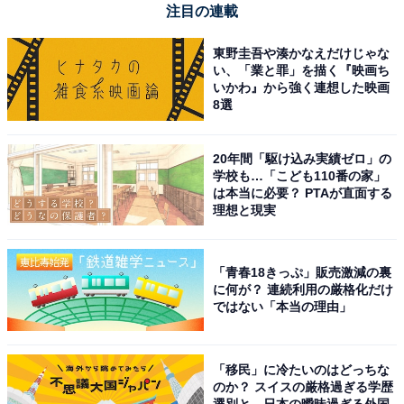
注目の連載
専用のキャリーケースが付属していて、カバンにサ
ッと入れて持ち運べます。接続もケーブルを挿すだ
東野圭吾や湊かなえだけじゃな
けなので、外出先のカフェの個室ブースなどでも大
い、「業と罪」を描く『映画ち
いかわ』から強く連想した映画
活躍しています
8選
20年間「駆け込み実績ゼロ」の
在宅勤務やオンライン会議が多く、イヤホンやヘッドセ
学校も…「こども110番の家」
ットによる耳の疲れ・痛みに悩まされている人はもちろ
は本当に必要？ PTAが直面する
理想と現実
ん、フリーランスや出張の多いビジネスパーソンで「ど
こでも即座に高音質な通話環境を作りたい」という人に
は、これ以上ない最高峰のポータブルスピーカーフォン
「青春18きっぷ」販売激減の裏
です。
に何が？ 連続利用の厳格化だけ
ではない「本当の理由」
あわせて読みたい
【Amazonお買い得情報】DENON「サウン
「移民」に冷たいのはどっちな
ドバー」が特別価格で登場中【5月25日】
のか？ スイスの厳格過ぎる学歴
選別と、日本の曖昧過ぎる外国