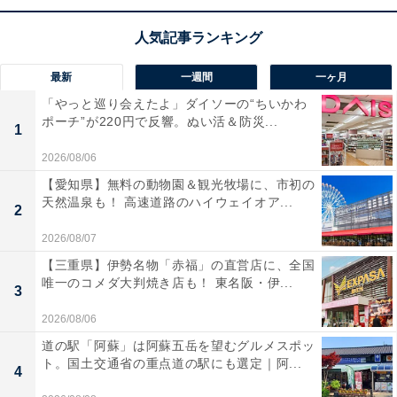
ポータブル型の高性能マイクスピーカーフォン「YVC-
200B」
です。1～4名程度の少人数ミーティングや、個
人のテレワークに特化した手のひらサイズの手軽さが最
最新
一週間
一ヶ月
大の魅力です。
「やっと巡り会えたよ」ダイソーの“ちいかわ
ポーチ”が220円で反響。ぬい活＆防災...
1
コンパクトながらも、ヤマハが誇る「適応型エコーキャ
2026/08/06
ンセラー」や「ノイズリダクション」などの音声処理技
【愛知県】無料の動物園＆観光牧場に、市初の
術をしっかりと継承。パソコンのファンやエアコンの雑
天然温泉も！ 高速道路のハイウェイオア...
2
音を消し去り、お互いの声が途切れることなく自然に会
2026/08/07
話が弾みます。
USB接続とBluetooth接続に対応
し、最
【三重県】伊勢名物「赤福」の直営店に、全国
大10時間駆動するバッテリーを内蔵しているため、オフ
唯一のコメダ大判焼き店も！ 東名阪・伊...
3
ィスの空きスペース、自宅の書斎、さらには出張先のホ
2026/08/06
テルまで、場所を選ばず一瞬でそこを快適な会議室へと
道の駅「阿蘇」は阿蘇五岳を望むグルメスポッ
変えてくれる頼もしい相棒です！
ト。国土交通省の重点道の駅にも選定｜阿...
4
ヤマハ「YVC-200B」の口コミは？