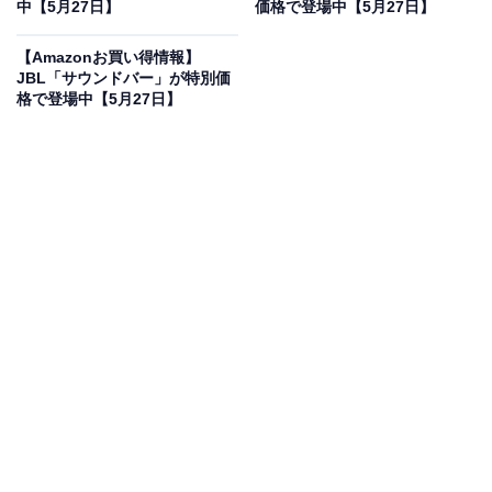
中【5月27日】
価格で登場中【5月27日】
が聞き取りやすい 3.1ch Dolby Atmos AUX対応 ホームシ
アター WOOD CONE ブラウン
【Amazonお買い得情報】
Amazonで見る
JBL「サウンドバー」が特別価
格で登場中【5月27日】
JVCケンウッドのBluetoothスピーカー「TH-WD05-T」
は現在9％オフの特別価格・税込5万4400円で販売中で
す。
この商品のおすすめポイントは？
“木”を振動板とする独自の
ウッドコーンスピーカーを搭
載
したサウンドバーです。
Dolby Atmos対応の3.1chシ
ステム
により、リビングが包み込まれる立体音響空間に
早変わり！ 映画や音楽ライブを圧倒的な臨場感で楽しめ
ます。
さらに「はっきり音声」機能のおかげで、
音量を抑えて