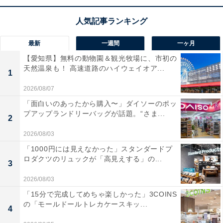
もドラマのセリフがクリアに聞き取りやすい
のも魅力。
温かみのあるウッド調デザインで、インテリアにも美し
く調和します。
最新
一週間
一ヶ月
【愛知県】無料の動物園＆観光牧場に、市初の
JVCケンウッドのBluetoothスピーカー「TH-WD05-
天然温泉も！ 高速道路のハイウェイオア...
1
T」の口コミは？
2026/08/07
JVCケンウッドのBluetoothスピーカー「TH-WD05-T」
「面白いのあったから購入〜」ダイソーのポッ
プアップランドリーバッグが話題。“さま...
には以下のような口コミが寄せられています。
2
2026/08/03
ウッドコーンならではの美しい中高音と深みのある
「1000円には見えなかった」スタンダードプ
低音が心地よく響きます
ロダクツのリュックが「高見えする」の...
3
2026/08/03
「15分で完成してめちゃ楽しかった」3COINS
はっきり音声機能で夜間に小さな音量にしてもセリ
の「モールドールトレカケースキッ...
4
フがばっちり聞き取れます