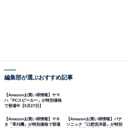
※以下のセール情報は5月29日13時現在のものです。値
段の変更、売り切れの場合もあります。
※本記事で紹介している商品の購入やサービスの利用により、売上の一部が
オールアバウトに還元されることがあります。
JVCケンウッドの「Bluetoothスピーカー」が限定
編集部が選ぶおすすめ記事
価格に！ 9％オフで登場
【Amazonお買い得情報】ヤマ
ハ「PCスピーカー」が特別価格
で登場中【5月27日】
【Amazonお買い得情報】マキ
【Amazonお買い得情報】パナ
JVCケンウッド Victor TH-WD05-T サウンドバー
タ「草刈機」が特別価格で登場
ソニック「口腔洗浄器」が特別
Bluetooth テレビ スピーカー ウッドコーン 重低音 言葉