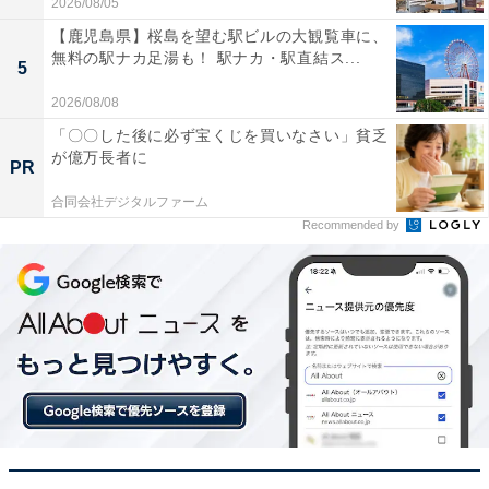
2026/08/05
【鹿児島県】桜島を望む駅ビルの大観覧車に、
無料の駅ナカ足湯も！ 駅ナカ・駅直結ス...
5
落ち着いた木目調デザインがテレビ周りに馴染んで
2026/08/08
部屋がお洒落になりました
「〇〇した後に必ず宝くじを買いなさい」貧乏
が億万長者に
PR
映画や音楽を臨場感あるサウンドで楽しみたい人や、テ
合同会社デジタルファーム
レビの声の聞き取りやすさを重視する人には、おすすめ
Recommended by
の商品といえそうです。
あわせて読みたい
【Amazonお買い得情報】JBL「サウンドバ
ー」が特別価格で登場中【5月27日】