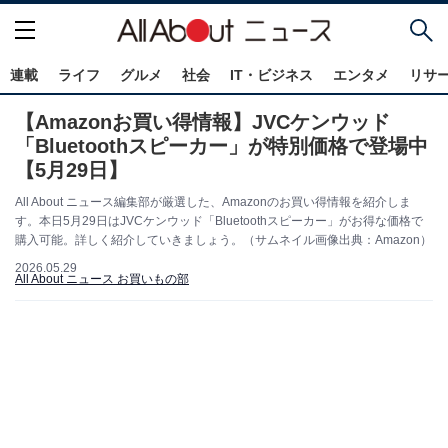
連載
ライフ
グルメ
社会
IT・ビジネス
エンタメ
リサ
【Amazonお買い得情報】JVCケンウッド
「Bluetoothスピーカー」が特別価格で登場中
【5月29日】
All About ニュース編集部が厳選した、Amazonのお買い得情報を紹介しま
す。本日5月29日はJVCケンウッド「Bluetoothスピーカー」がお得な価格で
購入可能。詳しく紹介していきましょう。（サムネイル画像出典：Amazon）
2026.05.29
All About ニュース お買いもの部