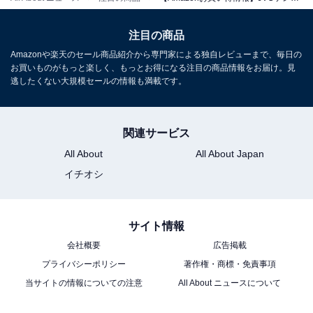
ー 小型 最大12時間再生 ステレオペアリング ポータブル
スピーカー AUX対応 出力20W USB-C充電 ウッドデザイ
注目の商品
ン
Amazonや楽天のセール商品紹介から専門家による独自レビューまで、毎日の
Amazonで見る
お買いものがもっと楽しく、もっとお得になる注目の商品情報をお届け。見
逃したくない大規模セールの情報も満載です。
JVCケンウッド「SP-WS10BT」
関連サービス
All About
All About Japan
イチオシ
JVCケンウッド Victor SP-WS10BT 手元テレビスピーカ
サイト情報
ー Bluetooth ワイヤレス 低遅延 ステレオ みみ楽シリー
会社概要
広告掲載
ズ 聞き取りやすい 簡単操作 軽量 生活防水 連続15h再生
ヘッドホン端子接続可
プライバシーポリシー
著作権・商標・免責事項
Amazonで見る
当サイトの情報についての注意
All About ニュースについて