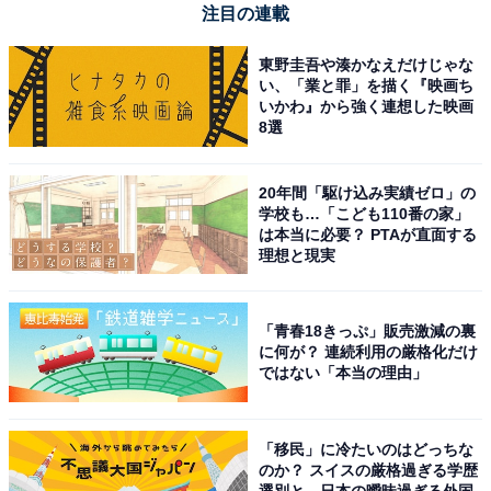
注目の連載
東野圭吾や湊かなえだけじゃな
い、「業と罪」を描く『映画ち
いかわ』から強く連想した映画
8選
20年間「駆け込み実績ゼロ」の
学校も…「こども110番の家」
は本当に必要？ PTAが直面する
理想と現実
【今日チェックしたい】JVCケンウッドの人気商
品5選
「青春18きっぷ」販売激減の裏
に何が？ 連続利用の厳格化だけ
ではない「本当の理由」
JVCケンウッド「SP-WM01BT」
「移民」に冷たいのはどっちな
のか？ スイスの厳格過ぎる学歴
選別と、日本の曖昧過ぎる外国