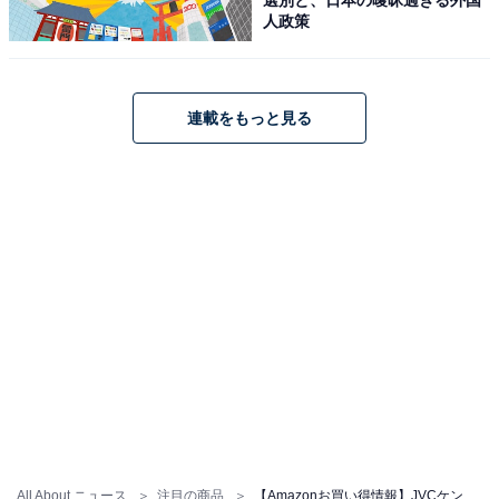
人政策
JVCケンウッド Victor SP-WM01BT Bluetooth スピーカ
連載をもっと見る
ー 小型 最大12時間再生 ステレオペアリング ポータブル
スピーカー 出力10W USB-C充電 ウッドデザイン
Amazonで見る
JVCケンウッド「SP-WS02BT」
JVCケンウッド Victor SP-WS02BT Bluetooth スピーカ
All About ニュース
注目の商品
【Amazonお買い得情報】JVCケンウッド「Bluetoothスピーカー」が特別価格で登場中【5月29日】