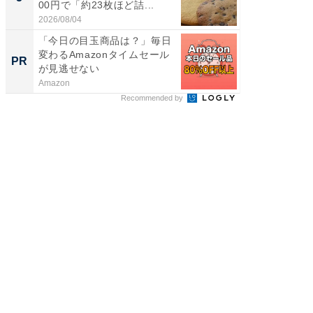
00円で「約23枚ほど詰...
は和の
が...
2026/08/04
2026/08/0
「今日の目玉商品は？」毎日
すべて
変わるAmazonタイムセール
るその
PR
PR
が見逃せない
Amazon
COCO VIL
Recommended by