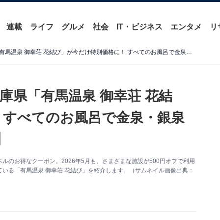
連載
ライフ
グルメ
社会
IT・ビジネス
エンタメ
リ
【楽天トラベルセール】兵庫県「有馬温泉 御幸荘 花結び」が今だけ特別価格に！ すべてのお風呂で金泉・銀泉を堪能できる宿【5月31日】
庫県「有馬温泉 御幸荘 花結
 すべてのお風呂で金泉・銀泉
】
のお得なクーポン。2026年5月も、さまざまな施設が500円オフで利用
いる「有馬温泉 御幸荘 花結び」を紹介します。（サムネイル画像出典：