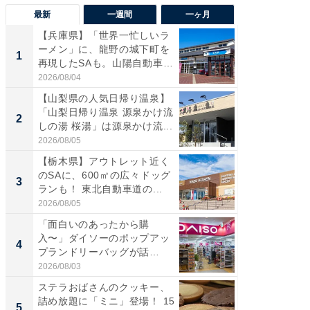
最新
一週間
一ヶ月
【兵庫県】「世界一忙しいラ
「気に
ーメン」に、龍野の城下町を
る〜」3
1
1
再現したSAも。山陽自動車
バー」
道...
好...
2026/08/04
2026/07/3
【山梨県の人気日帰り温泉】
【三重
「山梨日帰り温泉 源泉かけ流
「鈴鹿天
2
2
しの湯 桜湯」は源泉かけ流...
は100
2026/08/05
2026/08/0
【栃木県】アウトレット近く
「ミニオ
のSAに、600㎡の広々ドッグ
ッグ！ 
3
3
ランも！ 東北自動車道の...
ど、夏限
2026/08/05
2026/08/0
「面白いのあったから購
ステラ
入〜」ダイソーのポップアッ
詰め放題
4
4
プランドリーバッグが話
00円で「
題。“さま...
2026/08/03
2026/08/0
ステラおばさんのクッキー、
【埼玉
詰め放題に「ミニ」登場！ 15
「行田天
5
5