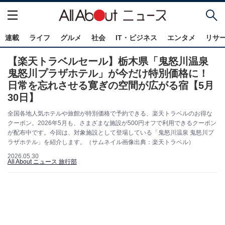
連載
ライフ
グルメ
社会
IT・ビジネス
エンタメ
リサ
【楽天トラベルセール】栃木県「鬼怒川温泉
鬼怒川プラザホテル」が今だけ特別価格に！
日常を忘れさせる寛ぎの空間が広がる宿【5月
30日】
全国各地人気ホテルや旅館が特別価格で予約できる、楽天トラベルのお得な
クーポン。2026年5月も、さまざまな施設が500円オフで利用できるクーポン
が配布中です。今回は、対象施設として登場している「鬼怒川温泉 鬼怒川プ
ラザホテル」を紹介します。（サムネイル画像出典：楽天トラベル）
2026.05.30
All About ニュース 旅行部