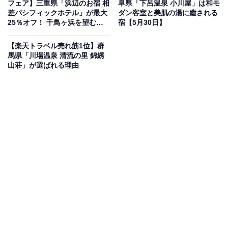
フェア】三重県「浜辺のお宿 相
阜県「下呂温泉 小川屋」は和モ
差パシフィックホテル」が最大
ダン客室と美肌の湯に癒される
楽天トラベルでホテルを見る
25％オフ！ 千鳥ヶ浜を望む心
宿【5月30日】
安らぐ客室が魅力の宿【5月30
日】
【楽天トラベル売れ筋1位】群
馬県「川場温泉 清流の里 錦綉
山荘」が選ばれる理由
この宿泊施設のおすすめポイントは？
鬼怒川のほとりに佇む「鬼怒川プラザホテル」は、日常
を忘れさせる寛ぎの空間が広がる宿。名湯「宝の湯」を
堪能できる大浴場や客室露天風呂に加え、受賞歴のある
離れの貸切露天風呂で贅沢な温泉三昧を楽しめます。夕
食は部屋食の和膳か4つの食事処から選択でき、朝食は
焼きたてパンやヘルシーなおばんざいが並ぶ和洋ビュッ
フェです。