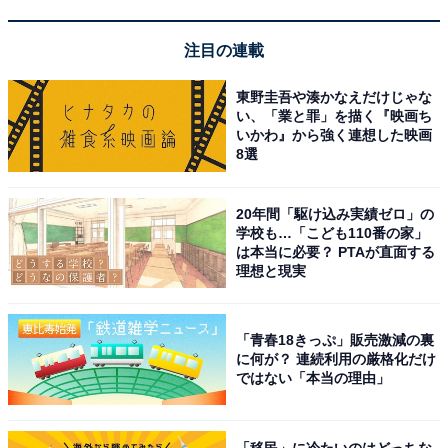
う。
注目の連載
東野圭吾や湊かなえだけじゃな
い、「業と罪」を描く『映画ち
いかわ』から強く連想した映画
8選
楽天トラベルでクーポン祭を見る
20年間「駆け込み実績ゼロ」の
学校も…「こども110番の家」
は本当に必要？ PTAが直面する
理想と現実
※掲載されている情報は記事公開時のものです。あらか
じめご了承ください。また、記事中の宿泊プランを予約
すると、売上の一部がオールアバウトに還元されること
「青春18きっぷ」販売激減の裏
に何が？ 連続利用の厳格化だけ
があります。
ではない「本当の理由」
この記事の執筆者：
All About ニュース 旅行
「移民」に冷たいのはどっちな