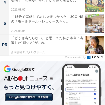
を描く『映画ちいかわ』から強く連想した...
4
2026/08/07
「15分で完成してめちゃ楽しかった」3COINS
の「モールドールトレカケースキッ...
5
2026/08/05
「どうせ当たらない」と思ってた私が本当に当
選した“買い方”がこれ
PR
楽天トラベルの「クーポン祭」とは？
合同会社デジタルファーム
Recommended by
楽天トラベル
では、定期的に「クーポン祭」を開催。人
気の宿やホテルを対象に、宿泊予約で使えるお得な割引
クーポンを配布します。
クーポンは、国内宿泊や海外ツアー、レンタカーなど、
さまざまな旅行商品で利用可能。複数のクーポンを組み
合わせて、さらに割引率をアップできる場合もありま
す。賢く旅の計画を立てて、お得に旅行を楽しみましょ