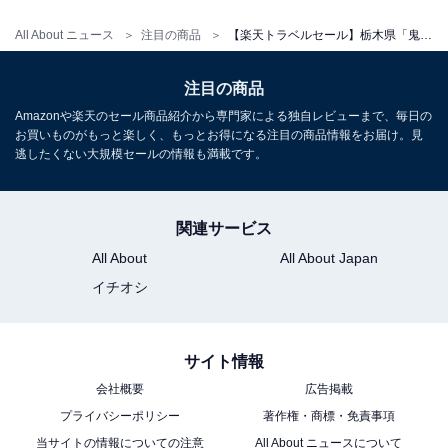
All About ニュース
注目の商品
【楽天トラベルセール】栃木県「鬼怒川温泉 鬼怒川プラザホテル」が今だけ特別価格に！日常を忘れさせる寛ぎの空間が広がる宿【5月30日】
注目の商品
Amazonや楽天のセール商品紹介から専門家による独自レビューまで、毎日の
お買いものがもっと楽しく、もっとお得になる注目の商品情報をお届け。見
逃したくない大規模セールの情報も満載です。
関連サービス
All About
All About Japan
イチオシ
サイト情報
会社概要
広告掲載
プライバシーポリシー
著作権・商標・免責事項
当サイトの情報についての注意
All About ニュースについて