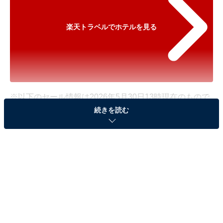
楽天トラベルでホテルを見る
※以下のセール情報は2026年5月30日13時現在のもので
続きを読む
す。料金の変更、満室の場合もあります。
※本記事で紹介している商品の購入やサービスの利用により、売上の一部が
オールアバウトに還元されることがあります。
「鬼怒川温泉 鬼怒川プラザホテル」が500円オフ
で登場！