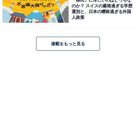
部
のか？ スイスの厳格過ぎる学歴
選別と、日本の曖昧過ぎる外国
全国の人気ホテルから今泊まりたい宿を厳選してご紹介。日々更新
人政策
される売れ筋ランキングや、見逃せないセール・キャンペーン情報
など、お得に旅を楽しむための秘けつが満載です。さらに、ここで
...続きを読む
しか読めない独自コンテンツも充実。編集部員による宿泊レビュー
では、公式Webサイトだけでは分からないリアルな様子を紹介しま
連載をもっと見る
あわせて読みたい
す。
【栃木県の人気ホテル】「新那須高原温泉 こ
ころのおやど 自在荘」は自然に囲まれた温泉
と創作和会席料理を堪能できる宿
こちらもおすすめ
【楽天トラベル売れ筋1位】和歌山県「和歌山加
太温泉 シーサイドホテル加太海月」は紀淡海峡
を望む絶景オーシャンビューの宿【5月30日】