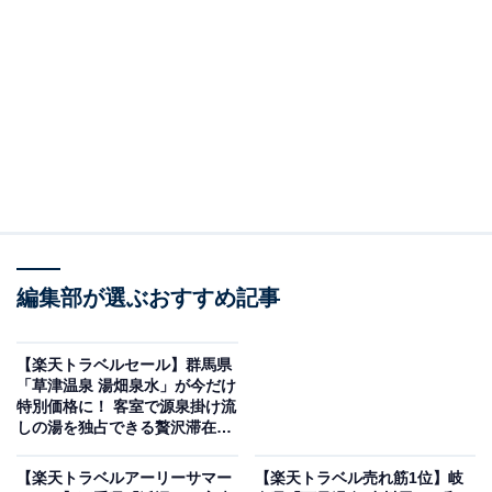
編集部が選ぶおすすめ記事
鬼怒川温泉 鬼怒川プラザホテル（画像出典：楽天トラベル）
「鬼怒川温泉 鬼怒川プラザホテル」は現在特別価格で宿
【楽天トラベルセール】群馬県
泊可能です。
「草津温泉 湯畑泉水」が今だけ
特別価格に！ 客室で源泉掛け流
しの湯を独占できる贅沢滞在
【5月30日】
【楽天トラベルアーリーサマー
【楽天トラベル売れ筋1位】岐