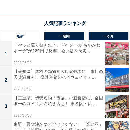
宿泊者からは「離れにある貸切露天風呂は趣がありとて
もよかったです。ホテルの温泉も心地よく1日3回入りま
した」「広くてきれいな夕食会場、小鉢のビュッフェ形
式で、メニューも豊富でした」という声があがっていま
す。プライベートな空間で温泉を堪能したい人や、好み
最新
一週間
一ヶ月
に合わせて食事を選びたい人におすすめ of 宿です。
「やっと巡り会えたよ」ダイソーの“ちいかわ
ポーチ”が220円で反響。ぬい活＆防災...
1
あわせて読みたい
2026/08/06
【栃木県の人気ホテル】「新那須高原温泉 こ
ころのおやど 自在荘」は自然に囲まれた温泉
【愛知県】無料の動物園＆観光牧場に、市初の
と創作和会席料理を堪能できる宿
天然温泉も！ 高速道路のハイウェイオア...
2
2026/08/07
【三重県】伊勢名物「赤福」の直営店に、全国
唯一のコメダ大判焼き店も！ 東名阪・伊...
3
2026/08/06
東野圭吾や湊かなえだけじゃない、「業と罪」