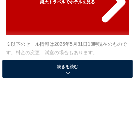
楽天トラベルでホテルを見る
※以下のセール情報は2026年5月31日13時現在のもので
す。料金の変更、満室の場合もあります。
※本記事で紹介している商品の購入やサービスの利用により、売上の一部が
続きを読む
オールアバウトに還元されることがあります。
「松島温泉 ホテル絶景の館」が500円オフで登
場！