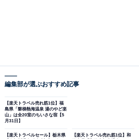
松島温泉 ホテル絶景の館（画像出典：楽天トラベル）
編集部が選ぶおすすめ記事
「松島温泉 ホテル絶景の館」は現在特別価格で宿泊可能
です。
【楽天トラベル売れ筋1位】福
島県「磐梯熱海温泉 湯のやど楽
山」は全20室のちいさな宿【5
月31日】
【楽天トラベルセール】栃木県
【楽天トラベル売れ筋1位】和
楽天トラベルでホテルを見る