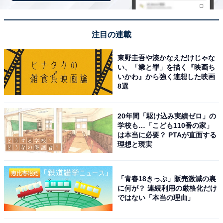
注目の連載
楽天トラベルでクーポン祭を見る
東野圭吾や湊かなえだけじゃな
い、「業と罪」を描く『映画ち
いかわ』から強く連想した映画
8選
20年間「駆け込み実績ゼロ」の
※掲載されている情報は記事公開時のものです。あらか
学校も…「こども110番の家」
じめご了承ください。また、記事中の宿泊プランを予約
は本当に必要？ PTAが直面する
理想と現実
すると、売上の一部がオールアバウトに還元されること
があります。
「青春18きっぷ」販売激減の裏
に何が？ 連続利用の厳格化だけ
この記事の執筆者：
All About ニュース お買
ではない「本当の理由」
いもの部