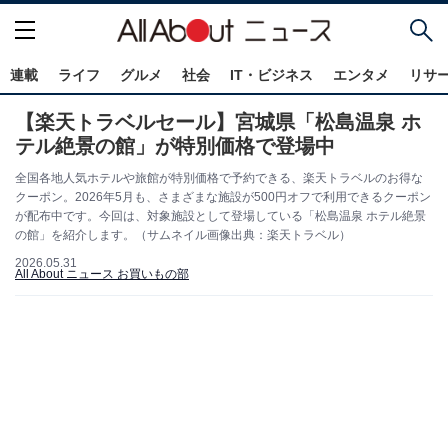
連載
ライフ
グルメ
社会
IT・ビジネス
エンタメ
リサ
【楽天トラベルセール】宮城県「松島温泉 ホ
テル絶景の館」が特別価格で登場中
全国各地人気ホテルや旅館が特別価格で予約できる、楽天トラベルのお得な
クーポン。2026年5月も、さまざまな施設が500円オフで利用できるクーポン
が配布中です。今回は、対象施設として登場している「松島温泉 ホテル絶景
の館」を紹介します。（サムネイル画像出典：楽天トラベル）
2026.05.31
All About ニュース お買いもの部