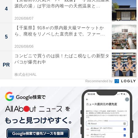
源氏の湯」は宇治市内唯一の天然温泉と...
4
2026/08/07
【千葉県】918㎡の県内最大級マーケットか
ら、廃校をリノベした直売所まで。ファー...
5
楽天トラベルの「クーポン祭」とは？
2026/08/06
コンビニで買うのは損！たばこ税なしの新型タ
バコが爆売れ中
楽天トラベル
では、定期的に「クーポン祭」を開催。人
PR
気の宿やホテルを対象に、宿泊予約で使えるお得な割引
株式会社HAL
クーポンを配布します。
Recommended by
クーポンは、国内宿泊や海外ツアー、レンタカーなど、
さまざまな旅行商品で利用可能。複数のクーポンを組み
合わせて、さらに割引率をアップできる場合もありま
す。賢く旅の計画を立てて、お得に旅行を楽しみましょ
う。