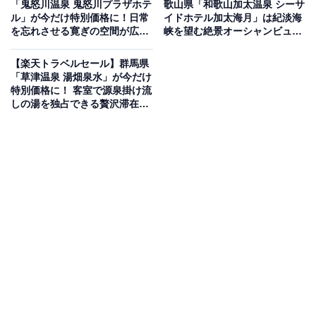
「鬼怒川温泉 鬼怒川プラザホテ
歌山県「和歌山加太温泉 シーサ
ル」が今だけ特別価格に！日常
イドホテル加太海月」は紀淡海
を忘れさせる寛ぎの空間が広が
峡を望む絶景オーシャンビュー
る宿【5月30日】
の宿【5月30日】
【楽天トラベルセール】群馬県
「草津温泉 湯畑泉水」が今だけ
特別価格に！ 客室で源泉掛け流
この宿泊施設のおすすめポイントは？
しの湯を独占できる贅沢滞在
【5月30日】
松島温泉にある「松島温泉 ホテル絶景の館」は、すべて
の客室から海の景色を見渡せる全室オーシャンビューの
宿。松島の絶景を眺めながら入浴できる天然温泉の露天
風呂付き大浴場があり、温泉露天風呂付きの客室も選べ
ます。食事は、新鮮な旬の食材を贅沢に使用した自慢の
料理が魅力です。
宿泊者からは「温泉の泉質も良く、松島を眺めながらの
入浴は至福の時間でした」「夕食は海鮮バリューと黒毛
和牛に分けましたがどちらも質も量も良かったです。特