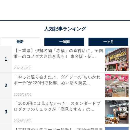
に和牛溶岩焼は大きいのが4切れもありとろけるように
柔らかいです。」という声があがっています。客室から
綺麗な海の景色を眺めたい人や、美しい絶景とともに天
然温泉を満喫したい人におすすめの宿です。
あわせて読みたい
最新
一週間
一ヶ月
【三重県】伊勢名物「赤福」の直営店に、全国
【宮城県の人気ホテル】「鳴子温泉 源蔵の湯
唯一のコメダ大判焼き店も！ 東名阪・伊...
鳴子観光ホテル」は四百年の歴史ある美肌の
1
湯を堪能できる宿
2026/08/06
「やっと巡り会えたよ」ダイソーの“ちいかわ
ポーチ”が220円で反響。ぬい活＆防災...
2
2026/08/06
「1000円には見えなかった」スタンダードプ
ロダクツのリュックが「高見えする」の...
3
2026/08/03
【京都府の人気スーパー銭湯】「宇治天然温泉