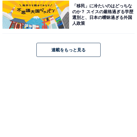
Amazonのセール商品から売れ筋ランキングまで、毎日のお買いも
「移民」に冷たいのはどっちな
のがもっと楽しく、もっとお得になる情報をお届け。編集部員によ
のか？ スイスの厳格過ぎる学歴
る独自レビューなど、ここでしか手に入らない情報も満載です。
...続きを読む
選別と、日本の曖昧過ぎる外国
人政策
あわせて読みたい
【宮城県の人気ホテル】「鳴子温泉 源蔵の湯
鳴子観光ホテル」は四百年の歴史ある美肌の
連載をもっと見る
湯を堪能できる宿
こちらもおすすめ
【楽天トラベルアーリーサマーフェア】大分県
「別府温泉 竹と椿のお宿 花べっぷ」が最大
25％オフ！肌に優しい美肌の湯を安心して堪能
できる宿【5月31日】