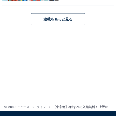
連載をもっと見る
All About ニュース
ライフ
【東京都】3館すべて入館無料！ 上野の殿堂、銀座最古の画廊、東大の驚異の標本。個性派アートスポット3選