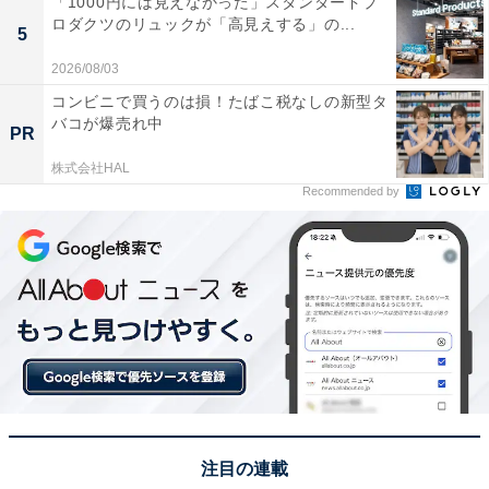
「1000円には見えなかった」スタンダードプ
ロダクツのリュックが「高見えする」の...
5
2026/08/03
コンビニで買うのは損！たばこ税なしの新型タ
バコが爆売れ中
PR
株式会社HAL
Recommended by
注目の連載