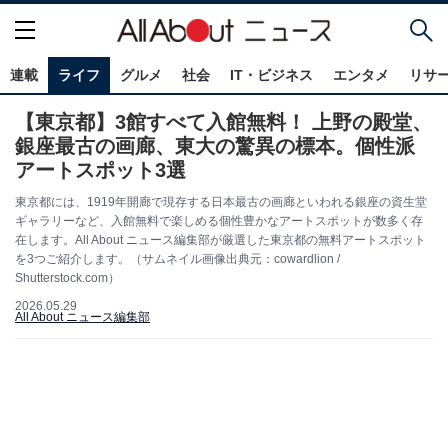
連載
ライフ
グルメ
社会
IT・ビジネス
エンタメ
リサ
【東京都】3館すべて入館無料！ 上野の殿堂、
銀座最古の画廊、東大の驚異の標本。個性派
アートスポット3選
東京都には、1919年開廊で現存する日本最古の画廊といわれる銀座の資生堂
ギャラリーなど、入館無料で楽しめる個性豊かなアートスポットが数多く存
在します。All About ニュース編集部が厳選した東京都の無料アートスポット
を3つご紹介します。（サムネイル画像出典元：cowardlion /
Shutterstock.com）
2026.05.29
All About ニュース編集部