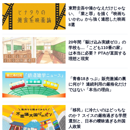
東野圭吾や湊かなえだけじゃな
い、「業と罪」を描く『映画ち
いかわ』から強く連想した映画
8選
20年間「駆け込み実績ゼロ」の
学校も…「こども110番の家」
は本当に必要？ PTAが直面する
理想と現実
「青春18きっぷ」販売激減の裏
に何が？ 連続利用の厳格化だけ
ではない「本当の理由」
「移民」に冷たいのはどっちな
のか？ スイスの厳格過ぎる学歴
選別と、日本の曖昧過ぎる外国
人政策