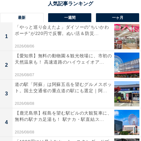
最新
一週間
一ヶ月
「やっと巡り会えたよ」ダイソーの“ちいかわ
ポーチ”が220円で反響。ぬい活＆防災...
1
2026/08/06
【愛知県】無料の動物園＆観光牧場に、市初の
天然温泉も！ 高速道路のハイウェイオア...
2
2026/08/07
道の駅「阿蘇」は阿蘇五岳を望むグルメスポッ
ト。国土交通省の重点道の駅にも選定｜阿...
3
2026/08/08
【鹿児島県】桜島を望む駅ビルの大観覧車に、
無料の駅ナカ足湯も！ 駅ナカ・駅直結ス...
4
2026/08/08