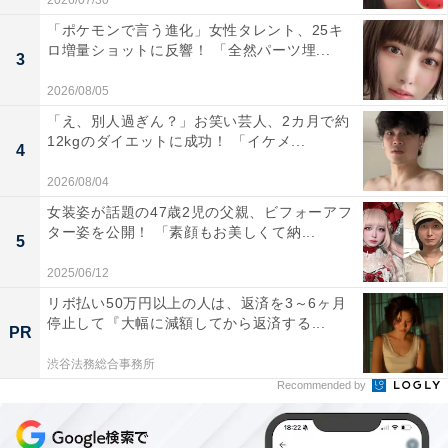
2026/07/30
「ポケモンで言う進化」女性タレント、25キ
ロ増量ショットに反響！ 「全然パーツ埋...
3
2026/08/05
「え、別人過ぎん？」お笑い芸人、2カ月で約
12kgのダイエットに成功！ 「イケメ...
4
2026/08/04
女装姿が話題の47歳2児の父親、ビフォーアフ
ター姿を公開！ 「素顔もお美しくて納...
5
2025/06/12
リボ払い50万円以上の人は、返済を3～6ヶ月
停止して『大幅に減額してから返済する...
PR
渋谷法務総合事務所
Recommended by