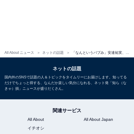
All About ニュース
ネットの話題
「なんというバブみ」安達祐実、若々し過ぎるモデルショットに反響！ 「どんどん若返っていくって」
ネットの話題
国内外のSNSで話題の人＆トピックをタイムリーにお届けします。知ってる
だけでちょっと得する、なんだか楽しい気分になれる、ネット発「知ら（な
きゃ）損」ニュースが盛りだくさん。
関連サービス
All About
All About Japan
イチオシ