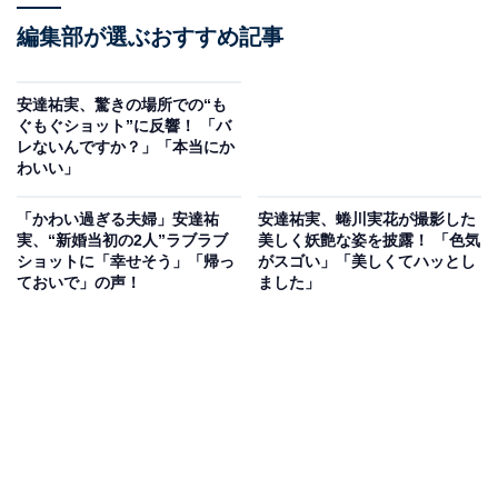
編集部が選ぶおすすめ記事
安達祐実、驚きの場所での“も
ぐもぐショット”に反響！ 「バ
レないんですか？」「本当にか
わいい」
「かわい過ぎる夫婦」安達祐
安達祐実、蜷川実花が撮影した
実、“新婚当初の2人”ラブラブ
美しく妖艶な姿を披露！ 「色気
ショットに「幸せそう」「帰っ
がスゴい」「美しくてハッとし
ておいで」の声！
ました」