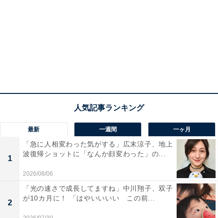
最新
一週間
一ヶ月
「急に人相変わった気がする」広末涼子、地上
波復帰ショットに「なんか顔変わった」の...
1
2026/08/06
「光の速さで成長してますね」中川翔子、双子
が10カ月に！ 「はやいいいい この前...
2